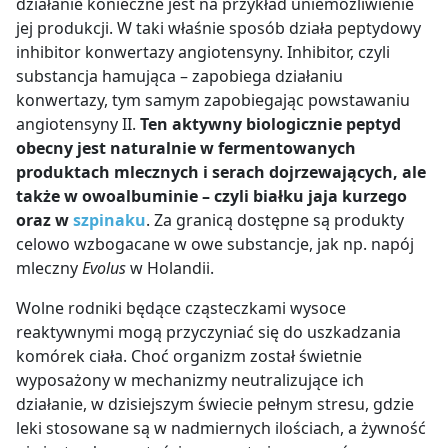
działanie konieczne jest na przykład uniemożliwienie
jej produkcji. W taki właśnie sposób działa peptydowy
inhibitor konwertazy angiotensyny. Inhibitor, czyli
substancja hamująca – zapobiega działaniu
konwertazy, tym samym zapobiegając powstawaniu
angiotensyny II.
Ten aktywny biologicznie peptyd
obecny jest naturalnie w fermentowanych
produktach mlecznych i serach dojrzewających, ale
także w owoalbuminie – czyli białku jaja kurzego
oraz w
szpinaku
. Za granicą dostępne są produkty
celowo wzbogacane w owe substancje, jak np. napój
mleczny
Evolus
w Holandii.
Wolne rodniki będące cząsteczkami wysoce
reaktywnymi mogą przyczyniać się do uszkadzania
komórek ciała. Choć organizm został świetnie
wyposażony w mechanizmy neutralizujące ich
działanie, w dzisiejszym świecie pełnym stresu, gdzie
leki stosowane są w nadmiernych ilościach, a żywność