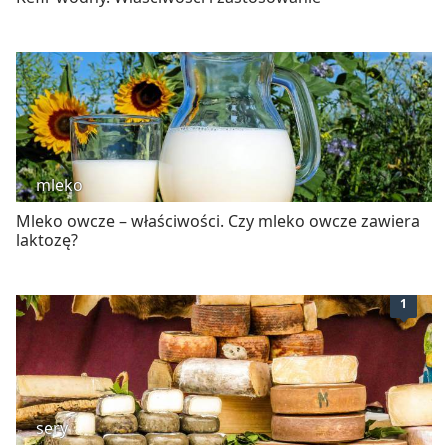
mleko
Mleko owcze – właściwości. Czy mleko owcze zawiera
laktozę?
1
sery