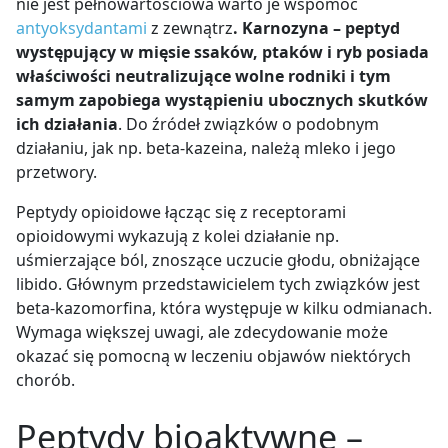
nie jest pełnowartościowa warto je wspomóc
antyoksydantami
z zewnątrz
. Karnozyna – peptyd
występujący w mięsie ssaków, ptaków i ryb posiada
właściwości neutralizujące wolne rodniki i tym
samym zapobiega wystąpieniu ubocznych skutków
ich działania
. Do źródeł związków o podobnym
działaniu, jak np. beta-kazeina, należą mleko i jego
przetwory.
Peptydy opioidowe łącząc się z receptorami
opioidowymi wykazują z kolei działanie np.
uśmierzające ból, znoszące uczucie głodu, obniżające
libido. Głównym przedstawicielem tych związków jest
beta-kazomorfina, która występuje w kilku odmianach.
Wymaga większej uwagi, ale zdecydowanie może
okazać się pomocną w leczeniu objawów niektórych
chorób.
Peptydy bioaktywne –