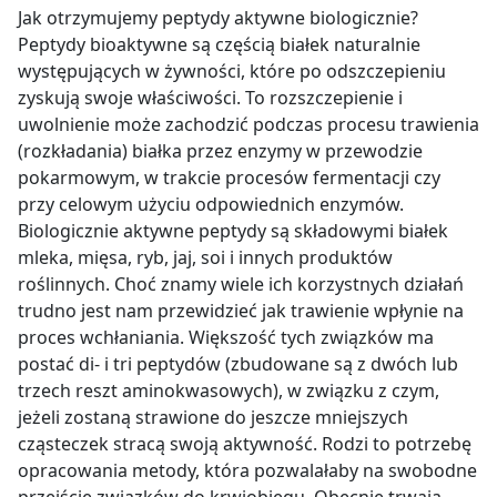
Jak otrzymujemy peptydy aktywne biologicznie?
Peptydy bioaktywne są częścią białek naturalnie
występujących w żywności, które po odszczepieniu
zyskują swoje właściwości. To rozszczepienie i
uwolnienie może zachodzić podczas procesu trawienia
(rozkładania) białka przez enzymy w przewodzie
pokarmowym, w trakcie procesów fermentacji czy
przy celowym użyciu odpowiednich enzymów.
Biologicznie aktywne peptydy są składowymi białek
mleka, mięsa, ryb, jaj, soi i innych produktów
roślinnych. Choć znamy wiele ich korzystnych działań
trudno jest nam przewidzieć jak trawienie wpłynie na
proces wchłaniania. Większość tych związków ma
postać di- i tri peptydów (zbudowane są z dwóch lub
trzech reszt aminokwasowych), w związku z czym,
jeżeli zostaną strawione do jeszcze mniejszych
cząsteczek stracą swoją aktywność. Rodzi to potrzebę
opracowania metody, która pozwalałaby na swobodne
przejście związków do krwiobiegu. Obecnie trwają