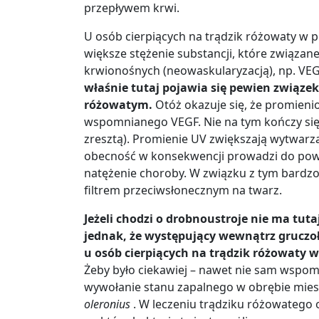
przepływem krwi.
U osób cierpiących na trądzik różowaty 
większe stężenie substancji, które związa
krwionośnych (neowaskularyzacją), np. VE
właśnie tutaj pojawia się pewien związ
różowatym.
Otóż okazuje się, że promieni
wspomnianego VEGF. Nie na tym kończy się je
zresztą). Promienie UV zwiększają wytwarz
obecność w konsekwencji prowadzi do pows
natężenie choroby. W związku z tym bardzo
filtrem przeciwsłonecznym na twarz.
Jeżeli chodzi o drobnoustroje nie ma tuta
jednak, że występujący wewnątrz gruczo
u osób cierpiących na trądzik różowaty w
Żeby było ciekawiej – nawet nie sam wspo
wywołanie stanu zapalnego w obrębie mie
oleronius
. W leczeniu trądziku różowatego o