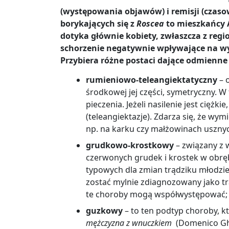
(występowania objawów) i remisji (czas
borykających się z
Roscea
to mieszkańcy A
dotyka głównie kobiety, zwłaszcza z regi
schorzenie negatywnie wpływające na wyg
Przybiera różne postaci dające odmienn
rumieniowo-teleangiektatyczny
– 
środkowej jej części, symetryczny. W 
pieczenia. Jeżeli nasilenie jest cięż
(teleangiektazje). Zdarza się, że wy
np. na karku czy małżowinach uszny
grudkowo-krostkowy
– związany z 
czerwonych grudek i krostek w obrę
typowych dla zmian trądziku młodzie
zostać mylnie zdiagnozowany jako tr
te choroby mogą współwystępować
guzkowy
– to ten podtyp choroby, k
mężczyzna z wnuczkiem
(Domenico Ghi