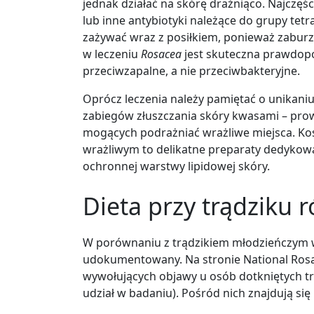
jednak działać na skórę drażniąco. Najczęś
lub inne antybiotyki należące do grupy tetra
zażywać wraz z posiłkiem, ponieważ zaburza
w leczeniu
Rosacea
jest skuteczna prawdop
przeciwzapalne, a nie przeciwbakteryjne.
Oprócz leczenia należy pamiętać o unikani
zabiegów złuszczania skóry kwasami – prow
mogących podrażniać wrażliwe miejsca. Kos
wrażliwym to delikatne preparaty dedykowa
ochronnej warstwy lipidowej skóry.
Dieta przy trądziku
W porównaniu z trądzikiem młodzieńczym wp
udokumentowany. Na stronie National Rosace
wywołujących objawy u osób dotkniętych t
udział w badaniu). Pośród nich znajdują się