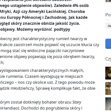
owego ustąpienie objawów). Zaledwie 4% osób
fryki, Azji czy Ameryki Łacińskiej. Choroba
Po
onu Europy Północnej i Zachodniej. Jak każde
ląd skóry znacznie obniża jakość życia.
o
e objawy. Możemy wyróżnić podtypy
obecny jest charakterystyczny rumień twarzy w
trakcie zaostrzeń może pojawić się uczucie kłucia czy
kie, mogą stać się widoczne pajączki naczyniowe
mienione objawy pojawiają się poza obrębem twarzy,
Cz
ch;
występowaniem charakterystycznych małych,
bie rumienia. Czasem występują w miejscach
ńczego – nos czy okolice ust. Z tego powodu może
ądzik młodzieńczy. Sprawę komplikuje fakt, że obie
;
tórym został dotknięty bohater obrazu
Stary
rlandiao). Dochodzi do pogrubienia skóry i