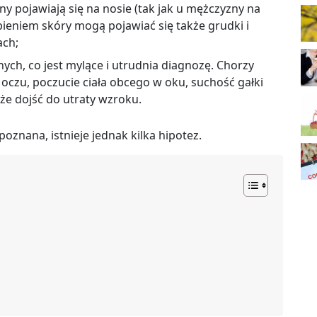
ny pojawiają się na nosie (tak jak u mężczyzny na
eniem skóry mogą pojawiać się także grudki i
ach;
ych, co jest mylące i utrudnia diagnozę. Chorzy
e oczu, poczucie ciała obcego w oku, suchość gałki
e dojść do utraty wzroku.
oznana, istnieje jednak kilka hipotez.