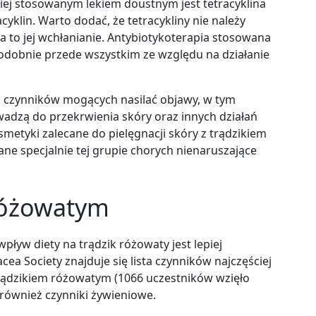
ciej stosowanym lekiem doustnym jest tetracyklina
cyklin. Warto dodać, że tetracykliny nie należy
 to jej wchłanianie. Antybiotykoterapia stosowana
odobnie przede wszystkim ze względu na działanie
u czynników mogących nasilać objawy, w tym
adzą do przekrwienia skóry oraz innych działań
metyki zalecane do pielęgnacji skóry z trądzikiem
ne specjalnie tej grupie chorych nienaruszające
 różowatym
ływ diety na trądzik różowaty jest lepiej
a Society znajduje się lista czynników najczęściej
rądzikiem różowatym (
1066 uczestników wzięło
 również czynniki żywieniowe.