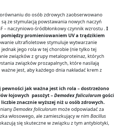
w porównaniu do osób zdrowych zaobserwowano
ne są ze stymulacją powstawania nowych naczyń
GF – naczyniowo-śródbłonkowy czynnik wzrostu .
I
ek pomiędzy promieniowaniem UV a trądzikiem
owanie ultrafioletowe stymuluje wytwarzanie
dnak jego rola w tej chorobie (nie tylko tej
anie związków z grupy metaloproteinaz, których
tania związków prozapalnych, które nasilają
 ważne jest, aby każdego dnia nakładać krem z
j pewności jak ważna jest ich rola – dostrzeżono
łów łojowych pasożyt –
Demodex foliculorum
gości
 liczbie znacznie wyższej niż u osób zdrowych.
mniany
Demodex foliculorum
może odpowiadać za
szka włosowego, ale zamieszkujący w nim
Bacillus
kazują się skuteczne w związku z tym antybiotyki,