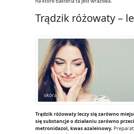
na które bakteria ta jest wrażliwa.
Trądzik różowaty – l
skóra
Trądzik różowaty leczy się zarówno miejs
się substancje o działaniu zarówno prze
metronidazol, kwas azaleinowy.
Preparat