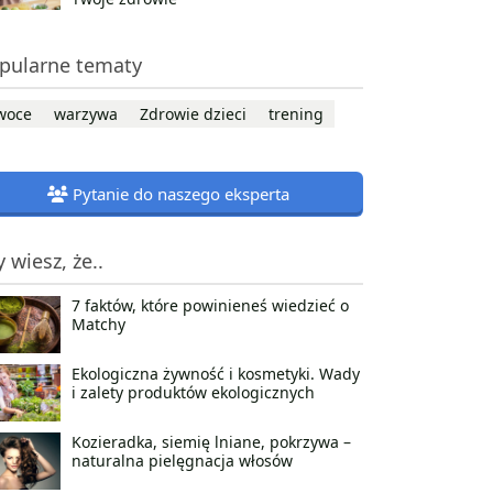
pularne tematy
woce
warzywa
Zdrowie dzieci
trening
Pytanie do naszego eksperta
y wiesz, że..
7 faktów, które powinieneś wiedzieć o
Matchy
Ekologiczna żywność i kosmetyki. Wady
i zalety produktów ekologicznych
Kozieradka, siemię lniane, pokrzywa –
naturalna pielęgnacja włosów