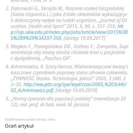
Dąbrowski G., Skrajda M., Nasiona szałwii hiszpańskiej
(Salvia hispanica L.) jako źródło składników wykazującyc
h dobroczynny wpływ na ludzki organizm, „Journal of Ed
ucation, Health and Sport” 2015, 5, 90, s. 337–350,
htt
p://ojs.ukw.edu.pl/index.php/johs/article/view/2015%3B
5%289%29%3A337-350
, [dostęp 10.09.2017]
Magkos F , Panagiotakos DB , Votteas V , Zampelas, Supl
ementacja olej lniany obniża ciśnienie krwi u pacjentów
z dyslipidemią, „Paschos GK” .
Achremowicz, K. Szary-Swrost, Wielonienasycone kwasy t
łuszczowe czynnikiem poprawy stanu zdrowia człowieka,
„ŻYWNOŚĆ. Nauka. Technologia. Jakość” 2005, 3 (44), 2
3–35,
http://ww.pttz.org/zyw/wyd/czas/2005,%203(44)/
02_Achremowicz.pdf
, [dostęp 10.09.2016]
„Normy żywienia dla populacji polskiej” (nowelizacja 20
12), red. prof. dr hab. med. M. Jarosza
Opublikowano ponad miesiąc temu
Oceń artykuł