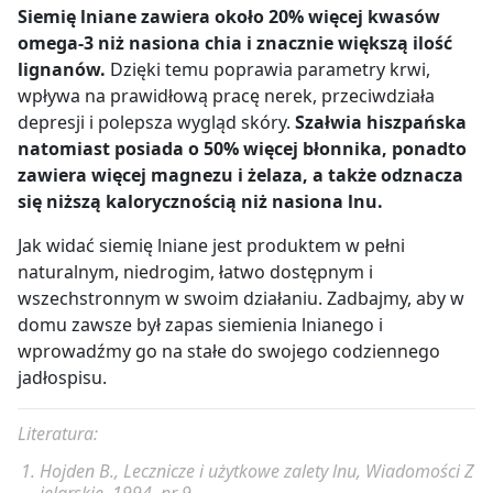
Siemię lniane zawiera około 20% więcej kwasów
omega-3 niż nasiona chia i znacznie większą ilość
lignanów.
Dzięki temu poprawia parametry krwi,
wpływa na prawidłową pracę nerek, przeciwdziała
depresji i polepsza wygląd skóry.
Szałwia hiszpańska
natomiast posiada o 50% więcej błonnika, ponadto
zawiera więcej magnezu i żelaza, a także odznacza
się niższą kalorycznością niż nasiona lnu.
Jak widać siemię lniane jest produktem w pełni
naturalnym, niedrogim, łatwo dostępnym i
wszechstronnym w swoim działaniu. Zadbajmy, aby w
domu zawsze był zapas siemienia lnianego i
wprowadźmy go na stałe do swojego codziennego
jadłospisu.
Literatura:
Hojden B., Lecznicze i użytkowe zalety lnu, Wiadomości Z
ielarskie, 1994, nr 9.