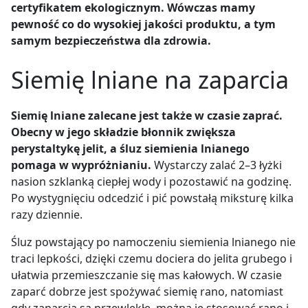
certyfikatem ekologicznym. Wówczas mamy
pewność co do wysokiej jakości produktu, a tym
samym bezpieczeństwa dla zdrowia.
Siemię lniane na zaparcia
Siemię lniane zalecane jest także w czasie zaprać.
Obecny w jego składzie błonnik zwiększa
perystaltykę jelit, a śluz siemienia lnianego
pomaga w wypróżnianiu.
Wystarczy zalać 2–3 łyżki
nasion szklanką ciepłej wody i pozostawić na godzinę.
Po wystygnięciu odcedzić i pić powstałą miksturę kilka
razy dziennie.
Śluz powstający po namoczeniu siemienia lnianego nie
traci lepkości, dzięki czemu dociera do jelita grubego i
ułatwia przemieszczanie się mas kałowych. W czasie
zaparć dobrze jest spożywać siemię rano, natomiast
gdy zaparcia są przewlekłe, można je stosować rano i