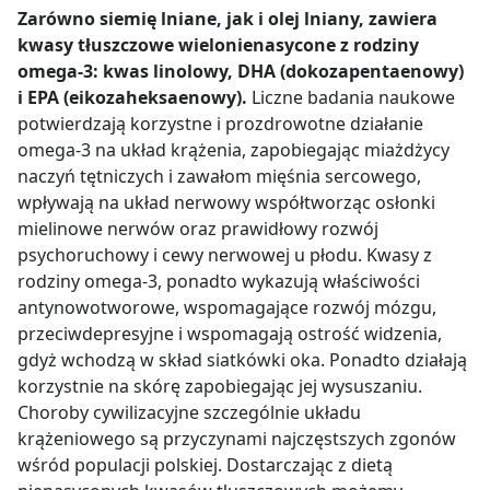
Zarówno siemię lniane, jak i olej lniany, zawiera
kwasy tłuszczowe wielonienasycone z rodziny
omega-3: kwas linolowy, DHA (dokozapentaenowy)
i EPA (eikozaheksaenowy).
Liczne badania naukowe
potwierdzają korzystne i prozdrowotne działanie
omega-3 na układ krążenia, zapobiegając miażdżycy
naczyń tętniczych i zawałom mięśnia sercowego,
wpływają na układ nerwowy współtworząc osłonki
mielinowe nerwów oraz prawidłowy rozwój
psychoruchowy i cewy nerwowej u płodu. Kwasy z
rodziny omega-3, ponadto wykazują właściwości
antynowotworowe, wspomagające rozwój mózgu,
przeciwdepresyjne i wspomagają ostrość widzenia,
gdyż wchodzą w skład siatkówki oka. Ponadto działają
korzystnie na skórę zapobiegając jej wysuszaniu.
Choroby cywilizacyjne szczególnie układu
krążeniowego są przyczynami najczęstszych zgonów
wśród populacji polskiej. Dostarczając z dietą