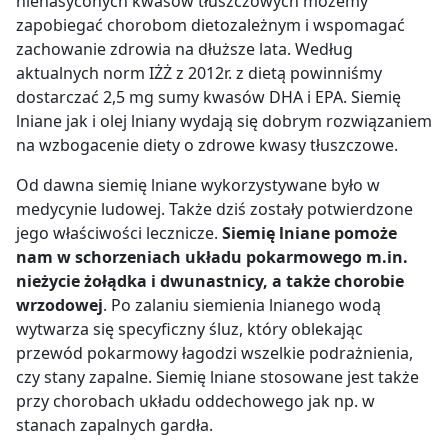
nienasyconych kwasów tłuszczowych możemy
zapobiegać chorobom dietozależnym i wspomagać
zachowanie zdrowia na dłuższe lata. Według
aktualnych norm IŻŻ z 2012r. z dietą powinniśmy
dostarczać 2,5 mg sumy kwasów DHA i EPA. Siemię
lniane jak i olej lniany wydają się dobrym rozwiązaniem
na wzbogacenie diety o zdrowe kwasy tłuszczowe.
Od dawna siemię lniane wykorzystywane było w
medycynie ludowej. Także dziś zostały potwierdzone
jego właściwości lecznicze.
Siemię lniane pomoże
nam w schorzeniach układu pokarmowego m.in.
nieżycie żołądka i dwunastnicy, a także chorobie
wrzodowej
. Po zalaniu siemienia lnianego wodą
wytwarza się specyficzny śluz, który oblekając
przewód pokarmowy łagodzi wszelkie podrażnienia,
czy stany zapalne. Siemię lniane stosowane jest także
przy chorobach układu oddechowego jak np. w
stanach zapalnych gardła.