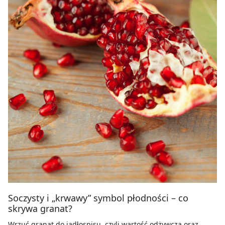
Soczysty i „krwawy” symbol płodności – co
skrywa granat?
Wrzuć granat do jadłospisu, czyli wartość odżywcza oraz