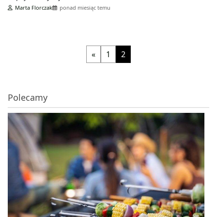
Marta Florczak
ponad miesiąc temu
«
1
2
Polecamy