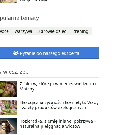
pularne tematy
woce
warzywa
Zdrowie dzieci
trening
Pytanie do naszego eksperta
y wiesz, że..
7 faktów, które powinieneś wiedzieć o
Matchy
Ekologiczna żywność i kosmetyki. Wady
i zalety produktów ekologicznych
Kozieradka, siemię lniane, pokrzywa –
naturalna pielęgnacja włosów