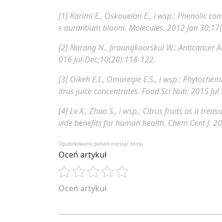
[1] Karimi E., Oskoueian E., i wsp.:
Phenolic comp
s aurantium bloom.
Molecules. 2012 Jan 30;17(
[2] Narang N., Jiraungkoorskul W.:
Anticancer Ac
016 Jul-Dec;10(20):118-122.
[3] Oikeh E.I., Omoregie E.S., i wsp.:
Phytochemica
itrus juice concentrates.
Food Sci Nutr. 2015 Jul
[4] Lv X., Zhao S., i wsp.:
Citrus fruits as a treas
vide benefits for human health.
Chem Cent J. 20
Opublikowano ponad miesiąc temu
Oceń artykuł
Oceń artykuł