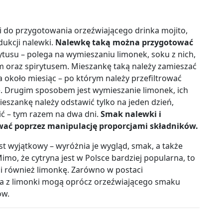
do przygotowania orzeźwiającego drinka mojito,
ukcji nalewki.
Nalewkę taką można przygotować
ytusu – polega na wymieszaniu limonek, soku z nich,
rem oraz spirytusem. Mieszankę taką należy zamieszać
a około miesiąc – po którym należy przefiltrować
e. Drugim sposobem jest wymieszanie limonek, ich
eszankę należy odstawić tylko na jeden dzień,
ić – tym razem na dwa dni.
Smak nalewki i
ać poprzez manipulację proporcjami składników.
st wyjątkowy – wyróżnia je wygląd, smak, a także
imo, że cytryna jest w Polsce bardziej popularna, to
i również limonkę. Zarówno w postaci
wka z limonki mogą oprócz orzeźwiającego smaku
ów.