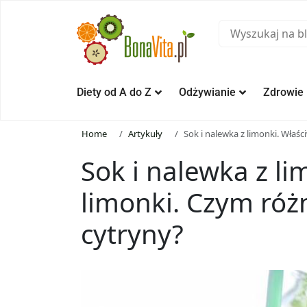
Diety od A do Z
Odżywianie
Zdrowie
Home
Artykuły
Sok i nalewka z limonki. Właśc
Sok i nalewka z li
limonki. Czym róż
cytryny?