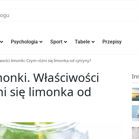
Psychologia
Sport
Tabele
Przepisy
iwości limonki. Czym różni się limonka od cytryny?
monki. Właściwości
In
ni się limonka od