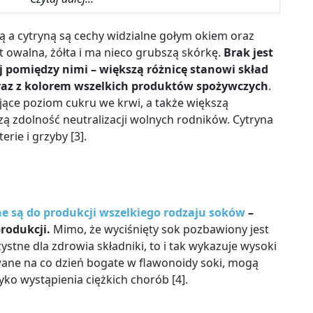
a cytryną są cechy widzialne gołym okiem oraz
t owalna, żółta i ma nieco grubszą skórkę.
Brak jest
j pomiędzy nimi – większą różnicę stanowi skład
wraz z kolorem wszelkich produktów spożywczych
.
jące poziom cukru we krwi, a także większą
ą zdolność neutralizacji wolnych rodników. Cytryna
rie i grzyby [3].
 są do produkcji wszelkiego rodzaju soków
–
rodukcji.
Mimo, że wyciśnięty sok pozbawiony jest
stne dla zdrowia składniki, to
i tak wykazuje wysoki
wane na co dzień bogate
w flawonoidy soki, mogą
yko wystąpienia ciężkich chorób [4].