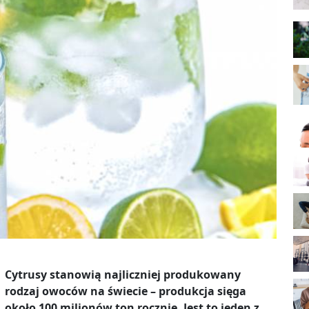
Cytrusy stanowią najliczniej produkowany
rodzaj owoców na świecie – produkcja sięga
około 100 milionów ton rocznie. Jest to jeden z