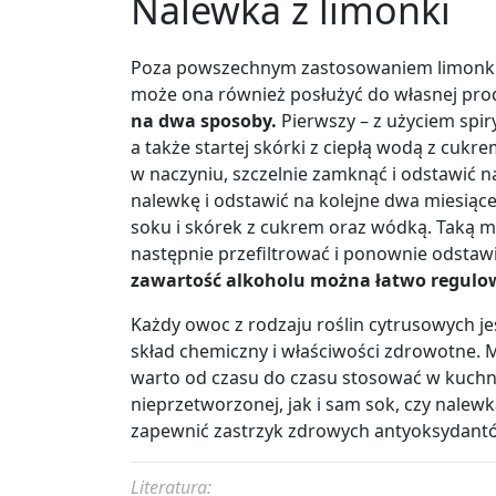
Nalewka z limonki
Poza powszechnym zastosowaniem limonki 
może ona również posłużyć do własnej prod
na dwa sposoby.
Pierwszy – z użyciem spir
a także startej skórki z ciepłą wodą z cuk
w naczyniu, szczelnie zamknąć i odstawić n
nalewkę i odstawić na kolejne dwa miesiąc
soku i skórek z cukrem oraz wódką. Taką mi
następnie przefiltrować i ponownie odstaw
zawartość alkoholu można łatwo regulow
Każdy owoc z rodzaju roślin cytrusowych je
skład chemiczny i właściwości zdrowotne. M
warto od czasu do czasu stosować w kuchn
nieprzetworzonej, jak i sam sok, czy nale
zapewnić zastrzyk zdrowych antyoksydant
Literatura: