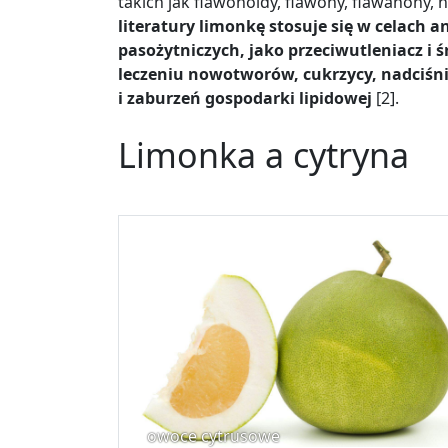
takich jak flawonoidy, flawony, flawanony, 
literatury limonkę stosuje się w celach a
pasożytniczych, jako przeciwutleniacz i 
leczeniu nowotworów, cukrzycy, nadciśn
i zaburzeń gospodarki lipidowej
[2].
Limonka a cytryna
owoce cytrusowe