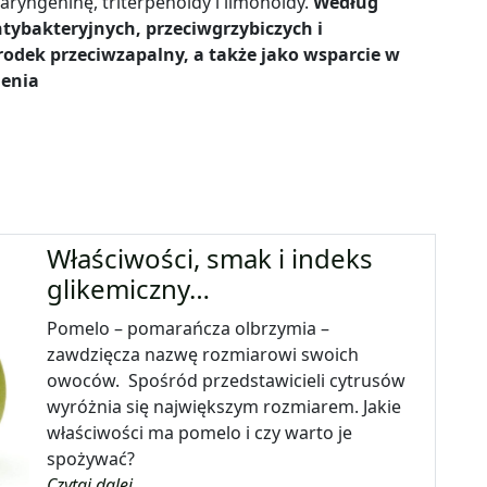
naryngeninę, triterpenoidy i limonoidy.
Według
ntybakteryjnych, przeciwgrzybiczych i
środek przeciwzapalny, a także jako wsparcie w
ienia
Właściwości, smak i indeks
glikemiczny…
Pomelo – pomarańcza olbrzymia –
zawdzięcza nazwę rozmiarowi swoich
owoców. Spośród przedstawicieli cytrusów
wyróżnia się największym rozmiarem. Jakie
właściwości ma pomelo i czy warto je
spożywać?
Czytaj dalej...