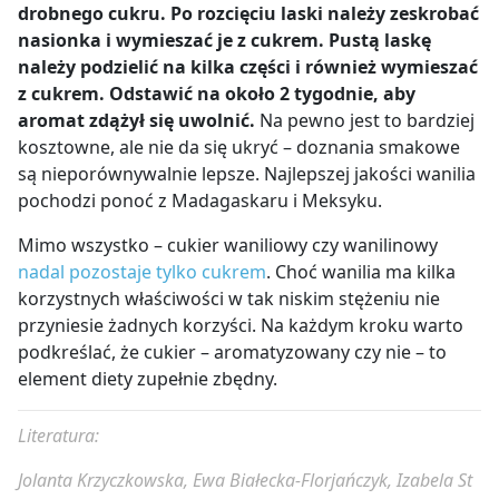
drobnego cukru. Po rozcięciu laski należy zeskrobać
nasionka i wymieszać je z cukrem. Pustą laskę
należy podzielić na kilka części i również wymieszać
z cukrem. Odstawić na około 2 tygodnie, aby
aromat zdążył się uwolnić.
Na pewno jest to bardziej
kosztowne, ale nie da się ukryć – doznania smakowe
są nieporównywalnie lepsze. Najlepszej jakości wanilia
pochodzi ponoć z Madagaskaru i Meksyku.
Mimo wszystko – cukier waniliowy czy wanilinowy
nadal pozostaje tylko cukrem
. Choć wanilia ma kilka
korzystnych właściwości w tak niskim stężeniu nie
przyniesie żadnych korzyści. Na każdym kroku warto
podkreślać, że cukier – aromatyzowany czy nie – to
element diety zupełnie zbędny.
Literatura:
Jolanta Krzyczkowska, Ewa Białecka-Florjańczyk, Izabela St