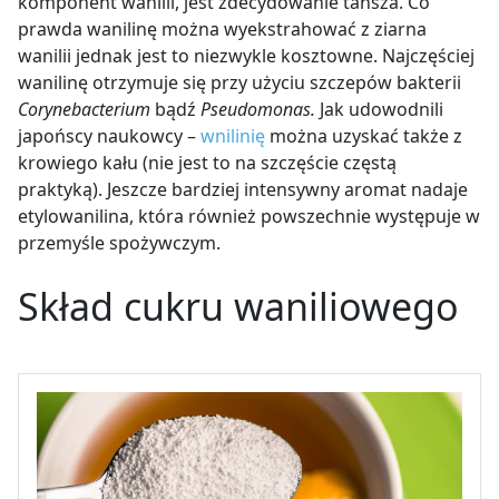
komponent wanilii, jest zdecydowanie tańsza. Co
prawda wanilinę można wyekstrahować z ziarna
wanilii jednak jest to niezwykle kosztowne. Najczęściej
wanilinę otrzymuje się przy użyciu szczepów bakterii
Corynebacterium
bądź
Pseudomonas.
Jak udowodnili
japońscy naukowcy –
wnilinię
można uzyskać także z
krowiego kału (nie jest to na szczęście częstą
praktyką). Jeszcze bardziej intensywny aromat nadaje
etylowanilina, która również powszechnie występuje w
przemyśle spożywczym.
Skład cukru waniliowego