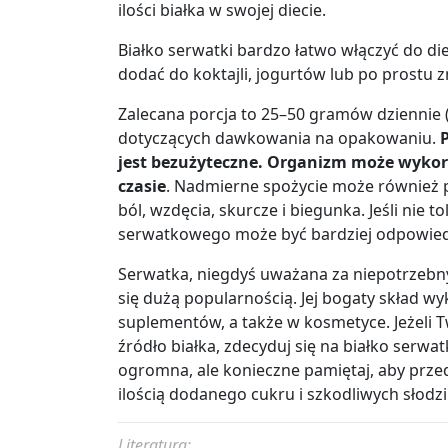
ilości białka w swojej diecie.
Białko serwatki bardzo łatwo włączyć do di
dodać do koktajli, jogurtów lub po prostu 
Zalecana porcja to 25
–
50 gramów dziennie 
dotyczących dawkowania na opakowaniu.
P
jest bezużyteczne. Organizm może wykor
czasie
. Nadmierne spożycie może również 
ból, wzdęcia, skurcze i biegunka. Jeśli nie to
serwatkowego może być bardziej odpowiedn
Serwatka, niegdyś uważana za niepotrzebny
się dużą popularnością. Jej bogaty skład w
suplementów, a także w kosmetyce. Jeżeli
źródło białka, zdecyduj się na białko serw
ogromna, ale konieczne pamiętaj, aby prze
ilością dodanego cukru i szkodliwych słodz
Literatura: