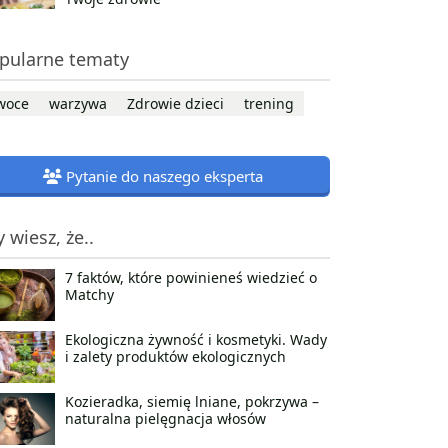
pularne tematy
woce
warzywa
Zdrowie dzieci
trening
Pytanie do naszego eksperta
y wiesz, że..
7 faktów, które powinieneś wiedzieć o
Matchy
Ekologiczna żywność i kosmetyki. Wady
i zalety produktów ekologicznych
Kozieradka, siemię lniane, pokrzywa –
naturalna pielęgnacja włosów