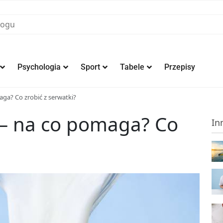
Psychologia
Sport
Tabele
Przepisy
ga? Co zrobić z serwatki?
 – na co pomaga? Co
In