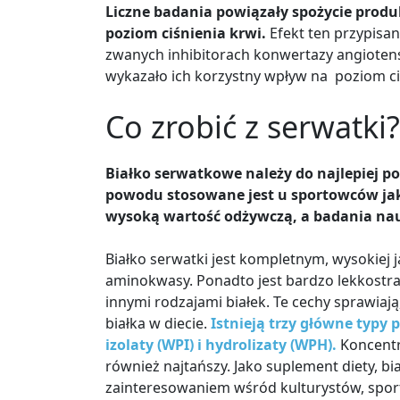
Liczne badania powiązały spożycie prod
poziom ciśnienia krwi.
Efekt ten przypisa
zwanych inhibitorach konwertazy angiotensy
wykazało ich korzystny wpływ na poziom ci
Co zrobić z serwatki?
Białko serwatkowe należy do najlepiej p
powodu stosowane jest u sportowców jako
wysoką wartość odżywczą, a badania nau
Białko serwatki jest kompletnym, wysokiej 
aminokwasy. Ponadto jest bardzo lekkostra
innymi rodzajami białek. Te cechy sprawiają
białka w diecie.
Istnieją trzy główne typy
izolaty (WPI) i hydrolizaty (WPH).
Koncentr
również najtańszy. Jako suplement diety, b
zainteresowaniem wśród kulturystów, spor