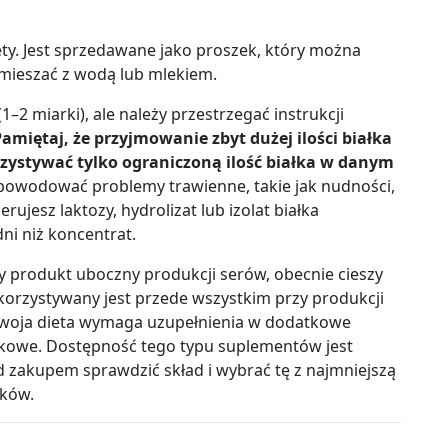
ety. Jest sprzedawane jako proszek, który można
zmieszać z wodą lub mlekiem.
(1
–
2 miarki), ale należy przestrzegać instrukcji
amiętaj, że przyjmowanie zbyt dużej ilości białka
zystywać tylko ograniczoną ilość białka w danym
powodować problemy trawienne, takie jak nudności,
lerujesz laktozy, hydrolizat lub izolat białka
i niż koncentrat.
 produkt uboczny produkcji serów, obecnie cieszy
ykorzystywany jest przede wszystkim przy produkcji
 Twoja dieta wymaga uzupełnienia w dodatkowe
atkowe. Dostępność tego typu suplementów jest
d zakupem sprawdzić skład i wybrać tę z najmniejszą
ików.