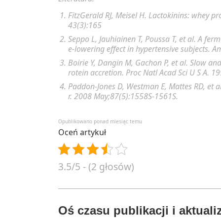
FitzGerald RJ, Meisel H. Lactokinins: whey p
43(3):165
Seppo L, Jauhiainen T, Poussa T, et al. A fer
e-lowering effect in hypertensive subjects. A
Boirie Y, Dangin M, Gachon P, et al. Slow and
rotein accretion. Proc Natl Acad Sci U S A. 
Paddon-Jones D, Westman E, Mattes RD, et al
r. 2008 May;87(5):1558S-1561S.
Opublikowano ponad miesiąc temu
Oceń artykuł
3.5/5 - (2 głosów)
Oś czasu publikacji i aktualiz