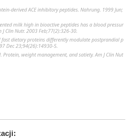
rotein-derived ACE inhibitory peptides. Nahrung. 1999 Jun;
mented milk high in bioactive peptides has a blood pressur
m J Clin Nutr. 2003 Feb;77(2):326-30.
 fast dietary proteins differently modulate postprandial p
1997 Dec 23;94(26):14930-5.
. Protein, weight management, and satiety. Am J Clin Nut
acji: