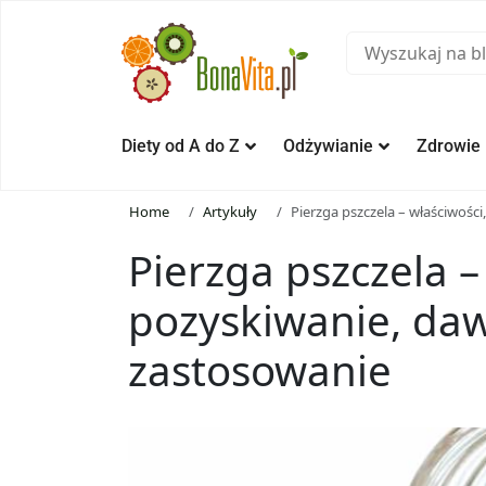
Diety od A do Z
Odżywianie
Zdrowie
Home
Artykuły
Pierzga pszczela – właściwośc
Pierzga pszczela –
pozyskiwanie, da
zastosowanie