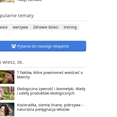
pularne tematy
woce
warzywa
Zdrowie dzieci
trening
Pytanie do naszego eksperta
y wiesz, że..
7 faktów, które powinieneś wiedzieć o
Matchy
Ekologiczna żywność i kosmetyki. Wady
i zalety produktów ekologicznych
Kozieradka, siemię lniane, pokrzywa –
naturalna pielęgnacja włosów