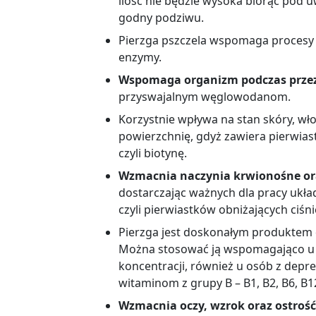
ilość nie będzie wysoka biorąc pod 
godny podziwu.
Pierzga pszczela wspomaga procesy 
enzymy.
Wspomaga organizm podczas przez
przyswajalnym węglowodanom.
Korzystnie wpływa na stan skóry, wł
powierzchnię, gdyż zawiera pierwiastk
czyli biotynę.
Wzmacnia naczynia krwionośne ora
dostarczając ważnych dla pracy ukł
czyli pierwiastków obniżających ciśni
Pierzga jest doskonałym produktem
Można stosować ją wspomagająco u 
koncentracji, również u osób z depr
witaminom z grupy B – B1, B2, B6, B1
Wzmacnia oczy, wzrok oraz ostrość