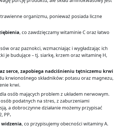
uwagę porcję produktu, ale skład aminokwasowy jest
trawienne organizmu, ponieważ posiada liczne
iębienia
, co zawdzięczamy witaminie C oraz łatwo
osów oraz paznokci, wzmacniając i wygładzając ich
i je budujące – tj. siarkę, krzem oraz witaminę H,
z serce, zapobiega nadciśnieniu tętniczemu krwi
adu krwionośnego składników: potasu oraz magnezu,
enie krwi.
 dla osób mających problem z układem nerwowym.
osób podatnych na stres, z zaburzeniami
esją, a dobroczynne działanie możemy przypisać
2, PP
.
 widzenia
, co przypisujemy obecności witaminy A.