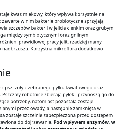
staje kwas mlekowy, który wpływa korzystnie na
zawarte w nim bakterie probiotyczne sprzyjają
ia szczepów bakterii w jelicie cienkim oraz grubym.
a między symbiotycznymi oraz gnilnymi
różnień, prawidłowej pracy jelit, rzadziej mamy
w nadbrzuszu. Korzystna mikroflora dodatkowo
ie
zez pszczoły z zebranego pyłku kwiatowego oraz
Pszczoły robotnice zbierają pyłek i przynoszą go do
eżące potrzeby, natomiast pozostała zostaje
lanymi przez owady, a następnie zamknięta w
a zostaje szczelnie zabezpieczona przed dostępem
tawiona do dojrzewania.
Pod wpływem enzymów, w
a fermentacji cukru zawartego w miodzie, w