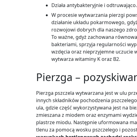
Działa antybakteryjnie i odtruwająco.
W procesie wytwarzania pierzgi pow
działanie układu pokarmowego, gdyż 
rozwojowi dobrych dla naszego zdrow
To ważne, gdyż zachowana równowag
bakteriami, sprzyja regularności wyp
wzdęcia oraz nieprzyjemne uczucie 
wytwarza witaminy K oraz B2.
Pierzga
–
pozyskiwan
Pierzga pszczela wytwarzana jest w ulu pr
innych składników pochodzenia pszczelego. 
ula, gdzie część wykorzystywana jest na bi
zmieszana z miodem oraz enzymami wydzie
plastrze miodu. Następnie uformowana mas
tlenu za pomocą wosku pszczelego i pozos
warunkach beztlenowych zachodzi reakcj