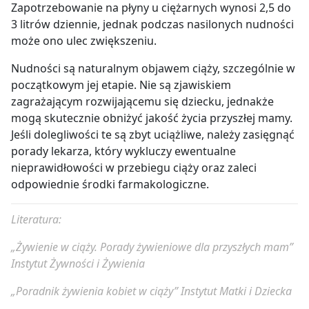
Zapotrzebowanie na płyny u ciężarnych wynosi 2,5 do
3 litrów dziennie, jednak podczas nasilonych nudności
może ono ulec zwiększeniu.
Nudności są naturalnym objawem ciąży, szczególnie w
początkowym jej etapie. Nie są zjawiskiem
zagrażającym rozwijającemu się dziecku, jednakże
mogą skutecznie obniżyć jakość życia przyszłej mamy.
Jeśli dolegliwości te są zbyt uciążliwe, należy zasięgnąć
porady lekarza, który wykluczy ewentualne
nieprawidłowości w przebiegu ciąży oraz zaleci
odpowiednie środki farmakologiczne.
Literatura:
„Żywienie w ciąży. Porady żywieniowe dla przyszłych mam”
Instytut Żywności i Żywienia
„Poradnik żywienia kobiet w ciąży” Instytut Matki i Dziecka