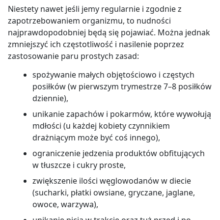
Niestety nawet jeśli jemy regularnie i zgodnie z
zapotrzebowaniem organizmu, to nudności
najprawdopodobniej będą się pojawiać. Można jednak
zmniejszyć ich częstotliwość i nasilenie poprzez
zastosowanie paru prostych zasad:
spożywanie małych objętościowo i częstych
posiłków (w pierwszym trymestrze 7
–
8 posiłków
dziennie),
unikanie zapachów i pokarmów, które wywołują
mdłości (u każdej kobiety czynnikiem
drażniącym może być coś innego),
ograniczenie jedzenia produktów obfitujących
w tłuszcze i cukry proste,
zwiększenie ilości węglowodanów w diecie
(sucharki, płatki owsiane, gryczane, jaglane,
owoce, warzywa),
unikanie picia w trakcie oraz tuż przed i po