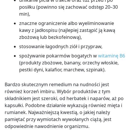
posiłku (powinno się zachować odstęp 20
–
30
min),
znaczne ograniczenie albo wyeliminowanie
kawy z jadłospisu (najlepiej zastąpić ją kawą
zbożową lub bezkofeinową),
stosowanie łagodnych ziół i przypraw,
spożywanie pokarmów bogatych w
witaminę B
6
(produkty zbożowe, banany, orzechy włoskie,
pestki dyni, kalafior, marchew, szpinak).
Bardzo skutecznym remedium na nudności jest
również korzeń imbiru. Wybór produktów z tym
składnikiem jest szeroki, od herbatek i naparów, aż po
kapsułki. Podobne działanie wykazują również mięta i
rumianek. Najważniejszą kwestią, o jakiej należy
pamiętać przy wymiotach wywołanych ciążą, jest
odpowiednie nawodnienie organizmu.