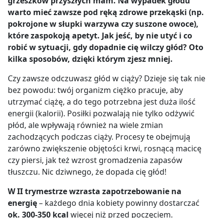
grzeszków przyszłych mam. Na wypadek głodu
warto mieć zawsze pod ręką zdrowe przekąski (np.
pokrojone w słupki warzywa czy suszone owoce),
które zaspokoją apetyt. Jak jeść, by nie utyć i co
robić w sytuacji, gdy dopadnie cię wilczy głód? Oto
kilka sposobów, dzięki którym zjesz mniej.
Czy zawsze odczuwasz głód w ciąży? Dzieje się tak nie
bez powodu: twój organizm ciężko pracuje, aby
utrzymać ciążę, a do tego potrzebna jest duża ilość
energii (kalorii). Posiłki pozwalają nie tylko odżywić
płód, ale wpływają również na wiele zmian
zachodzących podczas ciąży. Procesy te obejmują
zarówno zwiększenie objętości krwi, rosnącą macicę
czy piersi, jak też wzrost gromadzenia zapasów
tłuszczu. Nic dziwnego, że dopada cię głód!
W II trymestrze wzrasta zapotrzebowanie na
energię
– każdego dnia kobiety powinny dostarczać
ok. 300-350 kcal
więcej niż przed poczęciem.