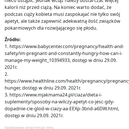
nieco ustąpić. Jednak wciąż należy dostarczać więcej
kalorii niż przed ciążą. Na koniec warto dodać, że
podczas ciąży kobieta musi zaspokajać nie tylko swój
apetyt, ale także zapewnić adekwatną ilość związków
pokarmowych dla rozwijającego się płodu.
Źródło:
1. https://www.babycenter.com/pregnancy/health-and-
safety/im-pregnant-and-constantly-hungry-how-can-i-
manage-my-weight_10394933, dostęp w dniu 29.09.
2021r.
2.
https://www.healthline.com/health/pregnancy/pregnanc
hunger, dostęp w dniu 29.09. 2021r.
3. https://www.mjakmama24.pl/ciaza/dieta-i-
suplementy/sposoby-na-wilczy-apetyt-co-jesc-gdy-
dopadnie-cie-glod-w-ciazy-aa-EEXp-3bnd-a6DW.html,
dostęp w dniu 29.09. 2021r.
Opublikowano ponad miesiąc temu