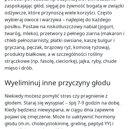
zaspokajając głód, sięgaj po żywność bogatą w związki
odżywcze, które przynoszą wiele korzyści. Często
wybieraj owoce i warzywa – najlepiej do każdego
posiłku. Postaw na niskotłuszczowy nabiał (jogurt,
twaróg, mleko), przetwory z pełnego ziarna (makaron i
chleb pełnoziarnisty, płatki owsiane, kaszę bulgur i
gryczaną, pęczak, brązowy ryż, komosę ryżową),
produkty białkowe, a w szczególności rośliny
strączkowe (np. fasolę, cieciorkę), jajka, ryby, chude
mięso i drób.
Wyeliminuj inne przyczyny głodu
Niekiedy możesz pomylić stres czy pragnienie z
głodem. Staraj się wysypiać – śpij 7-9 godzin na dobę.
Kiedy będziesz niewyspana, w ciągu dnia zapewne
pojawi się zmęczenie. Może to uaktywnić hormony
głodu (m.in. cholecystokininę, grelinę, peptyd YY) i