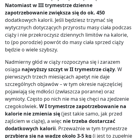
Natomiast w III trymestrze dzienne
zapotrzebowanie zwiększa się do ok. 450
dodatkowych kalorii. Jeśli będziesz trzymać się
wytycznych dotyczących przyrostu masy ciała podczas
ciąży i nie przekroczysz dziennych limitów na kalorie,
to (po porodzie) powrót do masy ciała sprzed ciąży
będzie o wiele szybszy.
Nadmierny głód w ciąży rozpoczyna się i zarazem
osiąga
najwyższy szczyt w II trymestrze ciąży
. W
pierwszych trzech miesiącach apetyt nie daje
szczególnych objawów – w tym okresie najczęściej
pojawiają się mdłości (zwłaszcza poranne) oraz
wymioty. Często po nich nie ma się chęci na zjedzenie
czegokolwiek.
W I trymestrze zapotrzebowanie na
kalorie nie zmienia się
(jest takie samo, jak przed
zajściem w ciążę), a więc
nie trzeba dostarczać
dodatkowych kalorii
. Przeważnie w tym trymestrze
przybiera się na wadze około 3-5 kg
(i jest to zupełnie