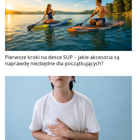
zdrowym stylem życia, który w pełni praktykuje na
co dzień. Wśród uprawianych przez nią sportów
dominuje bieganie, pływanie oraz jazda na nartach.
Swoją pasję do pracy badawaczej dzieli z
zamiłowaniem do podrózy, zwierząt i tańca.
Pierwsze kroki na desce SUP – jakie akcesoria są
naprawdę niezbędne dla początkujących?