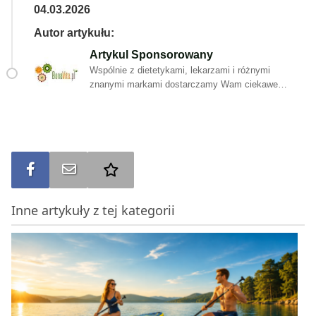
04.03.2026
Autor artykułu:
Artykul Sponsorowany
Wspólnie z dietetykami, lekarzami i różnymi
znanymi markami dostarczamy Wam ciekawe
artykuły, które inspirują do kształtowania zdrowych
nawyków.
Udostępnij na FB
Wyślij na e-mail
Dodaj do ulubionych
Inne artykuły z tej kategorii