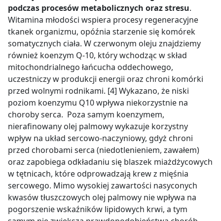
podczas procesów metabolicznych oraz stresu
.
Witamina młodości wspiera procesy regeneracyjne
tkanek organizmu, opóźnia starzenie się komórek
somatycznych ciała. W czerwonym oleju znajdziemy
również koenzym Q-10, który w
chodząc w skład
mitochondrialnego łańcucha oddechowego,
uczestniczy w produkcji energii oraz chroni komórki
przed wolnymi rodnikami. [4] Wykazano, że niski
poziom koenzymu Q10 wpływa niekorzystnie na
choroby serca.
Poza samym koenzymem,
nierafinowany olej palmowy wykazuje korzystny
wpływ na układ sercowo-naczyniowy, gdyż chroni
przed chorobami serca (niedotlenieniem, zawałem)
oraz zapobiega odkładaniu się blaszek miażdżycowych
w tętnicach, które odprowadzają krew z mięśnia
sercowego. Mimo wysokiej zawartości nasyconych
kwasów tłuszczowych olej palmowy nie wpływa na
pogorszenie wskaźników lipidowych krwi, a tym
samym nie zwiększa prawdopodobieństwa chorób