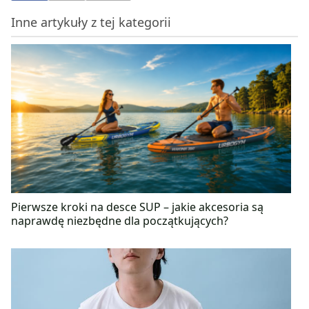
facebooku „Zdrowe podejście do diety – Martyna
Inne artykuły z tej kategorii
Jaros”, na którą serdecznie zapraszamy! Wierzy, że
kluczem do zachowania zdrowia oraz dobrego
samopoczucia jest pełnowartościowa i różnorodna
dieta, która smakuje, a także ulubiona aktywność
fizyczna kilka razy w tygodniu.
Pierwsze kroki na desce SUP – jakie akcesoria są
naprawdę niezbędne dla początkujących?