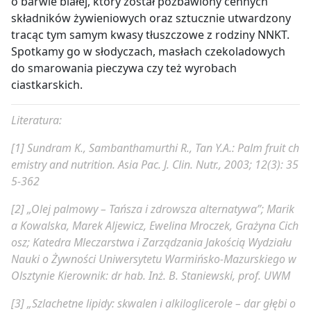
o barwie białej, który został pozbawiony cennych
składników żywieniowych oraz sztucznie utwardzony
tracąc tym samym kwasy tłuszczowe z rodziny NNKT.
Spotkamy go w słodyczach, masłach czekoladowych
do smarowania pieczywa czy też wyrobach
ciastkarskich.
Literatura:
[1] Sundram K., Sambanthamurthi R., Tan Y.A.: Palm fruit ch
emistry and nutrition. Asia Pac. J. Clin. Nutr., 2003; 12(3): 35
5-362
[2] „Olej palmowy – Tańsza i zdrowsza alternatywa”; Marik
a Kowalska, Marek Aljewicz, Ewelina Mroczek, Grażyna Cich
osz; Katedra Mleczarstwa i Zarządzania Jakością Wydziału
Nauki o Żywności Uniwersytetu Warmińsko-Mazurskiego w
Olsztynie Kierownik: dr hab. Inż. B. Staniewski, prof. UWM
[3] „Szlachetne lipidy: skwalen i alkiloglicerole – dar głębi o