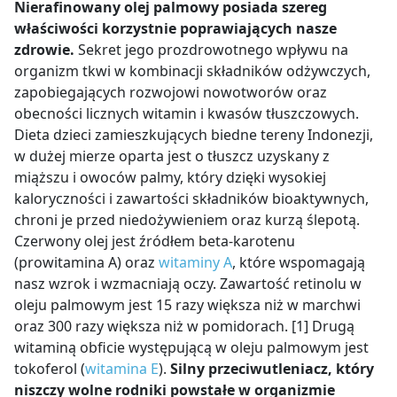
Nierafinowany olej palmowy posiada szereg
właściwości korzystnie poprawiających nasze
zdrowie.
Sekret jego prozdrowotnego wpływu na
organizm tkwi w kombinacji składników odżywczych,
zapobiegających rozwojowi nowotworów oraz
obecności licznych witamin i kwasów tłuszczowych.
Dieta dzieci zamieszkujących biedne tereny Indonezji,
w dużej mierze oparta jest o tłuszcz uzyskany z
miąższu i owoców palmy, który dzięki wysokiej
kaloryczności i zawartości składników bioaktywnych,
chroni je przed niedożywieniem oraz kurzą ślepotą.
Czerwony olej jest źródłem beta-karotenu
(prowitamina A) oraz
witaminy A
, które wspomagają
nasz wzrok i wzmacniają oczy. Zawartość retinolu w
oleju palmowym jest 15 razy większa niż w marchwi
oraz 300 razy większa niż w pomidorach. [1] Drugą
witaminą obficie występującą w oleju palmowym jest
tokoferol (
witamina E
).
Silny przeciwutleniacz, który
niszczy wolne rodniki powstałe w organizmie