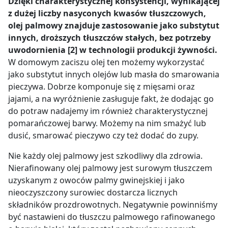
Dzięki charakterystycznej konsystencji, wynikającej
z dużej liczby nasyconych kwasów tłuszczowych,
olej palmowy znajduje zastosowanie jako substytut
innych, droższych tłuszczów stałych, bez potrzeby
uwodornienia [2] w technologii produkcji żywności.
W domowym zaciszu olej ten możemy wykorzystać
jako substytut innych olejów lub masła do smarowania
pieczywa. Dobrze komponuje się z mięsami oraz
jajami, a na wyróżnienie zasługuje fakt, że dodając go
do potraw nadajemy im również charakterystycznej
pomarańczowej barwy. Możemy na nim smażyć lub
dusić, smarować pieczywo czy też dodać do zupy.
Nie każdy olej palmowy jest szkodliwy dla zdrowia.
Nierafinowany olej palmowy jest surowym tłuszczem
uzyskanym z owoców palmy gwinejskiej i jako
nieoczyszczony surowiec dostarcza licznych
składników prozdrowotnych. Negatywnie powinniśmy
być nastawieni do tłuszczu palmowego rafinowanego