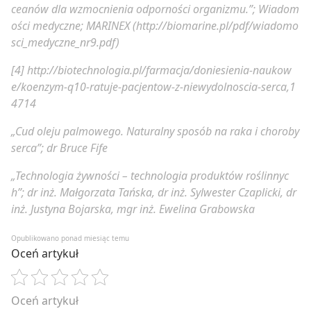
ceanów dla wzmocnienia odporności organizmu.”; Wiadom
ości medyczne; MARINEX (
http://biomarine.pl/pdf/wiadomo
sci_medyczne_nr9.pdf
)
[4] http://biotechnologia.pl/farmacja/doniesienia-naukow
e/koenzym-q10-ratuje-pacjentow-z-niewydolnoscia-serca,1
4714
„Cud oleju palmowego. Naturalny sposób na raka i choroby
serca”;
dr Bruce Fife
„
Technologia żywności – technologia produktów roślinnyc
h”;
dr inż. Małgorzata Tańska, dr inż. Sylwester Czaplicki, dr
inż. Justyna Bojarska, mgr inż. Ewelina Grabowska
Opublikowano ponad miesiąc temu
Oceń artykuł
Oceń artykuł