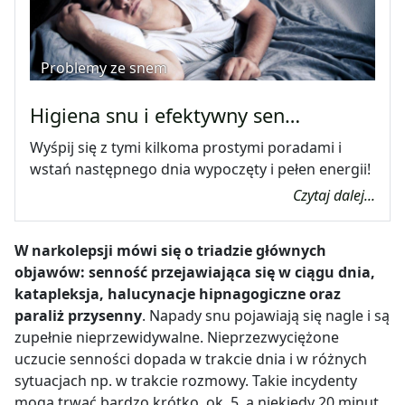
Problemy ze snem
Higiena snu i efektywny sen…
Wyśpij się z tymi kilkoma prostymi poradami i
wstań następnego dnia wypoczęty i pełen energii!
Czytaj dalej...
W narkolepsji mówi się o triadzie głównych
objawów: senność przejawiająca się w ciągu dnia,
katapleksja, halucynacje hipnagogiczne oraz
paraliż przysenny
. Napady snu pojawiają się nagle i są
zupełnie nieprzewidywalne. Nieprzezwyciężone
uczucie senności dopada w trakcie dnia i w różnych
sytuacjach np. w trakcie rozmowy. Takie incydenty
mogą trwać bardzo krótko, ok. 5, a niekiedy 20 minut.