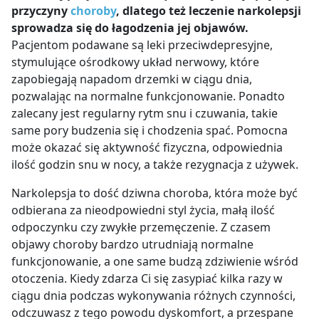
przyczyny
choroby
, dlatego też leczenie narkolepsji
sprowadza się do łagodzenia jej objawów.
Pacjentom podawane są leki przeciwdepresyjne,
stymulujące ośrodkowy układ nerwowy, które
zapobiegają napadom drzemki w ciągu dnia,
pozwalając na normalne funkcjonowanie. Ponadto
zalecany jest regularny rytm snu i czuwania, takie
same pory budzenia się i chodzenia spać. Pomocna
może okazać się aktywność fizyczna, odpowiednia
ilość godzin snu w nocy, a także rezygnacja z używek.
Narkolepsja to dość dziwna choroba, która może być
odbierana za nieodpowiedni styl życia, małą ilość
odpoczynku czy zwykłe przemęczenie. Z czasem
objawy choroby bardzo utrudniają normalne
funkcjonowanie, a one same budzą zdziwienie wśród
otoczenia. Kiedy zdarza Ci się zasypiać kilka razy w
ciągu dnia podczas wykonywania różnych czynności,
odczuwasz z tego powodu dyskomfort, a przespane