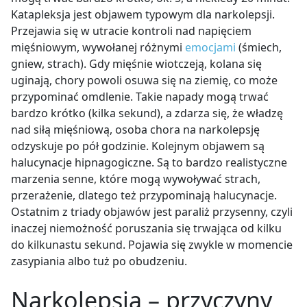
Katapleksja jest objawem typowym dla narkolepsji.
Przejawia się w utracie kontroli nad napięciem
mięśniowym, wywołanej różnymi
emocjami
(śmiech,
gniew, strach). Gdy mięśnie wiotczeją, kolana się
uginają, chory powoli osuwa się na ziemię, co może
przypominać omdlenie. Takie napady mogą trwać
bardzo krótko (kilka sekund), a zdarza się, że władzę
nad siłą mięśniową, osoba chora na narkolepsję
odzyskuje po pół godzinie. Kolejnym objawem są
halucynacje hipnagogiczne. Są to bardzo realistyczne
marzenia senne, które mogą wywoływać strach,
przerażenie, dlatego też przypominają halucynacje.
Ostatnim z triady objawów jest paraliż przysenny, czyli
inaczej niemożność poruszania się trwająca od kilku
do kilkunastu sekund. Pojawia się zwykle w momencie
zasypiania albo tuż po obudzeniu.
Narkolepsja – przyczyny