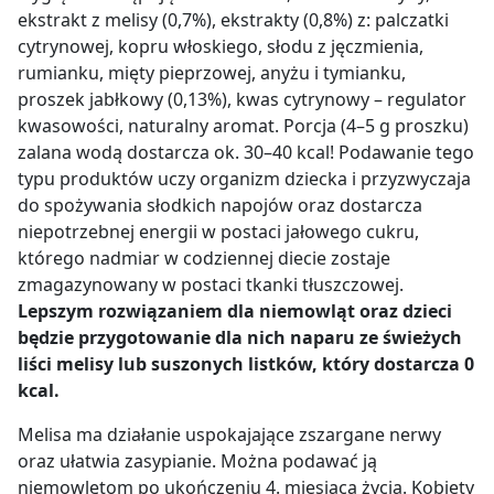
ekstrakt z melisy (0,7%), ekstrakty (0,8%) z: palczatki
cytrynowej, kopru włoskiego, słodu z jęczmienia,
rumianku, mięty pieprzowej, anyżu i tymianku,
proszek jabłkowy (0,13%), kwas cytrynowy
–
regulator
kwasowości, naturalny aromat.
Porcja (4
–
5 g proszku)
zalana wodą dostarcza ok. 30
–
40 kcal!
Podawanie tego
typu produktów uczy organizm dziecka i przyzwyczaja
do spożywania słodkich napojów oraz dostarcza
niepotrzebnej energii w postaci jałowego cukru,
którego nadmiar w codziennej diecie zostaje
zmagazynowany w postaci tkanki tłuszczowej.
Lepszym rozwiązaniem dla niemowląt oraz dzieci
będzie przygotowanie dla nich naparu ze świeżych
liści melisy lub suszonych listków, który dostarcza 0
kcal.
Melisa ma działanie uspokajające zszargane nerwy
oraz ułatwia zasypianie. Można podawać ją
niemowlętom po ukończeniu 4. miesiąca życia. Kobiety