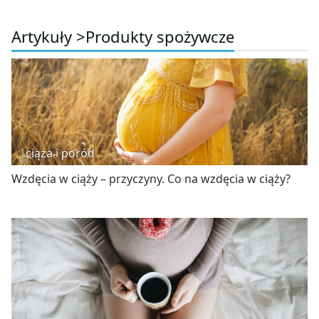
Artykuły >
Produkty spożywcze
ciąża i poród
Wzdęcia w ciąży – przyczyny. Co na wzdęcia w ciąży?