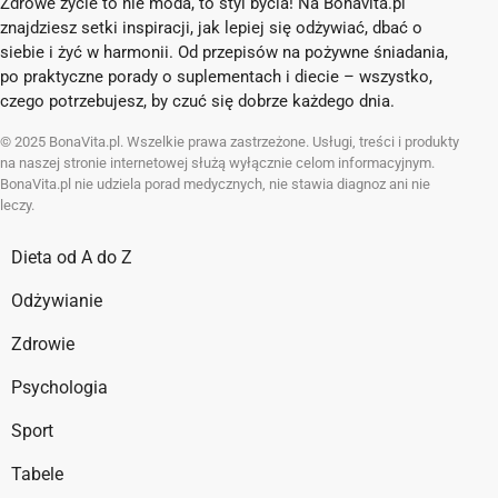
Zdrowe życie to nie moda, to styl bycia! Na Bonavita.pl
znajdziesz setki inspiracji, jak lepiej się odżywiać, dbać o
siebie i żyć w harmonii. Od przepisów na pożywne śniadania,
po praktyczne porady o suplementach i diecie – wszystko,
czego potrzebujesz, by czuć się dobrze każdego dnia.
© 2025 BonaVita.pl. Wszelkie prawa zastrzeżone. Usługi, treści i produkty
na naszej stronie internetowej służą wyłącznie celom informacyjnym.
BonaVita.pl nie udziela porad medycznych, nie stawia diagnoz ani nie
leczy.
Dieta od A do Z
Odżywianie
Zdrowie
Psychologia
Sport
Tabele