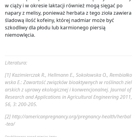
w ciąży i w okresie laktacji również mogą sięgać po
napary z melisy, ponieważ herbata z tego zioła zawiera
śladową ilość kofeiny, której nadmiar może być
szkodliwy dla płodu lub karmionego piersią
niemowlęcia.
Literatura:
[1] Kazimierczak R., Hellmann E., Sokołowska O., Rembiałko
wska E.: Zawartość związków bioaktywnych w roślinach ziel
arskich z uprawy ekologicznej i konwencjonalnej. Jaurnal of
Research and Applications in Agricultural Engineering 2011,
56, 3: 200-205.
[2] http://americanpregnancy.org/pregnancy-health/herbal
-tea/
Opublikowano ponad miesiąc temu