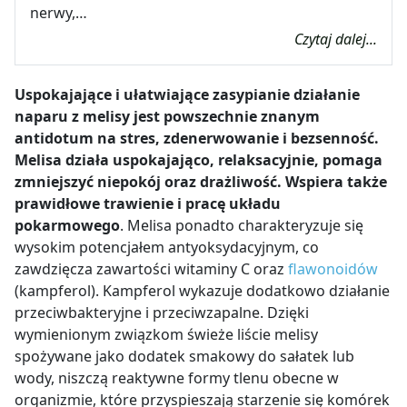
nerwy,…
Czytaj dalej...
Uspokajające i ułatwiające zasypianie działanie
naparu z melisy jest powszechnie znanym
antidotum na stres, zdenerwowanie i bezsenność.
Melisa działa uspokajająco, relaksacyjnie, pomaga
zmniejszyć niepokój oraz drażliwość. Wspiera także
prawidłowe trawienie i pracę układu
pokarmowego
. Melisa ponadto charakteryzuje się
wysokim potencjałem antyoksydacyjnym, co
zawdzięcza zawartości witaminy C oraz
flawonoidów
(kampferol). Kampferol wykazuje dodatkowo działanie
przeciwbakteryjne i przeciwzapalne. Dzięki
wymienionym związkom świeże liście melisy
spożywane jako dodatek smakowy do sałatek lub
wody, niszczą reaktywne formy tlenu obecne w
organizmie, które przyspieszają starzenie się komórek