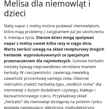
Melisa dla niemowląt i
dzieci
Słaby napar z melisy można podawać niemowlętom,
które mają problemy z zasypianiem już po ukończeniu
4. miesiąca życia.
Starsze dzieci mogą spożywać
napar z melisy nawet kilka razy w ciągu dnia.
Warto zwrócić uwagę na skład recepturowy drogich
herbatek wyprodukowanych ze specjalnym
przeznaczeniem dla najmłodszych.
Gotowe herbatki
niestety bywają nieprawidłowo określane mianem
herbaty. W rzeczywistości zawierają niewielką
zawartość procentową samego zioła. Obecnie
nietrudno znaleźć herbatkę typu „słodkich snów” dla
niemowląt z dużym dodatkiem czystego, białego i
bezwartościowego cukru. Przykładowy skład
„herbatki” dla niemowląt dostępnej na polskim rynku
wygląda następująco:
dekstroza, maltodekstryny,