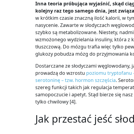
Inna teoria próbująca wyjaśnić, skąd cią
kolejny raz tego samego dnia, jest zwi
w krótkim czasie znaczną ilość kalorii, w 
nasycenie. Zawarte w słodyczach węglowoda
szybko są metabolizowane. Niestety, nad
wzmożonego wydzielania insuliny, która z k
tłuszczową. Do mózgu trafia więc tylko pewn
glukozy pobudza mózg do przyjmowania kole
Dostarczane ze słodyczami węglowodany, j
prowadzą do wzrostu
poziomu tryptofanu
serotoninę
–
tzw. hormon szczęścia
. Serot
szereg funkcji takich jak regulacja temper
samopoczucie i apetyt. Stąd bierze się nas
tylko chwilowy
[4]
.
Jak przestać jeść sło