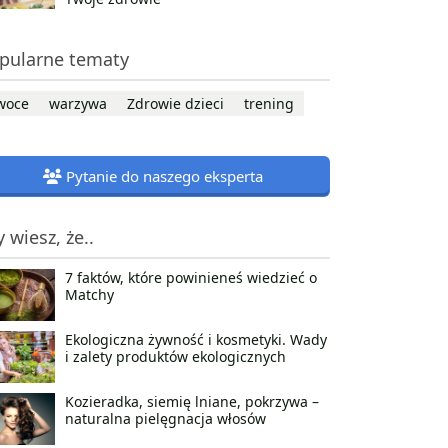
pularne tematy
woce
warzywa
Zdrowie dzieci
trening
Pytanie do naszego eksperta
y wiesz, że..
7 faktów, które powinieneś wiedzieć o
Matchy
Ekologiczna żywność i kosmetyki. Wady
i zalety produktów ekologicznych
Kozieradka, siemię lniane, pokrzywa –
naturalna pielęgnacja włosów