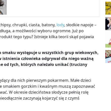
 chipsy, chrupki, ciasta, batony,
lody
, słodkie napoje
–
 długa, a możliwości wyboru ogromne. Już po
dukt tego typu? Istnieje kilka teorii skąd pojawia
o smaku występuje u wszystkich grup wiekowych,
ów istnienia człowieka odgrywał dla niego ważną
e od tych, których należało unikać (trucizny
ędący dla nich pierwszym pokarmem. Małe dzieci
e; ze smakiem gorzkim i kwaśnym muszą zapoznawać
wać. W okresie dzieciństwa słodycze pełnią rolę
ieodłącznie zaczynają kojarzyć się z czymś