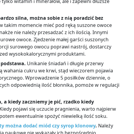
tylko witamin i minerałów, ale i zapewni dłuższe
bardzo silna, można sobie z nią poradzić bez
 w takim momencie mieć pod ręką suszone owoce
nakże nie należy przesadzać z ich ilością. Innymi
surowe owoce. Zjedzenie małej garści suszonych
rcji surowego owocu poprawi nastrój, dostarczy
rzed wysokokalorycznymi produktami.
 podstawa.
Unikanie śniadań i długie przerwy
ą wahania cukru we krwi, stąd wieczorem pojawia
lorycznego. Wprowadzenie 5 posiłków dziennie, o
ących odpowiednią ilość błonnika, pomoże w regulacji
 a kiedy zaczniemy je pić, rzadko kiedy
Kiedy pojawi się uczucie pragnienia, warto najpierw
 potem ewentualnie spożyć niewielką ilość soku.
ty można dodać miód czy syrop klonowy
.
Należy
nia naukowe nie wykazały ich bezpośrednio