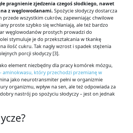
głe pragnienie zjedzenia czegoś słodkiego, nawet
ązana z węglowodanami.
Spożycie słodyczy dostarcza
tym przede wszystkim cukrów, zapewniając chwilowe
ny proste szybko się wchłaniają, ale też bardzo
miar węglowodanów prostych prowadzi do
olei stymuluje je do przekształcania w tkankę
a ilość cukru. Tak nagły wzrost i spadek stężenia
jnych porcji słodyczy [3].
ako element niezbędny dla pracy komórek mózgu,
–
aminokwasu, który przechodzi przemianę w
onina jako neurotransmiter pełni w organizmie
atury organizmu, wpływ na sen, ale też odpowiada za
z dobry nastrój po spożyciu słodyczy
–
jest on jednak
dycze?