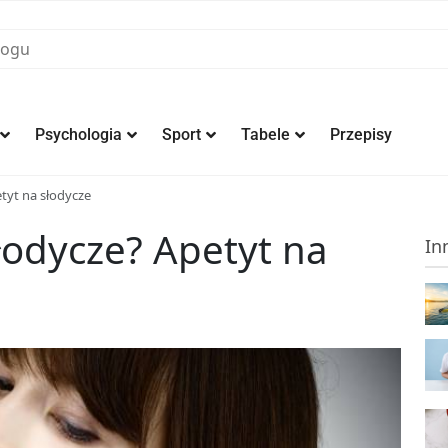
Psychologia
Sport
Tabele
Przepisy
etyt na słodycze
słodycze? Apetyt na
In