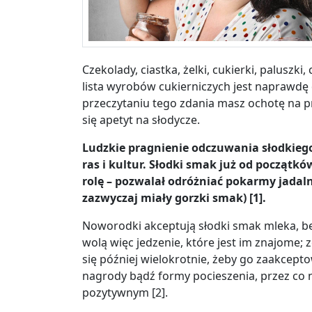
Czekolady, ciastka, żelki, cukierki, paluszki,
lista wyrobów cukierniczych jest naprawdę
przeczytaniu tego zdania masz ochotę na pro
się apetyt na słodycze.
Ludzkie pragnienie odczuwania słodkieg
ras i kultur. Słodki smak już od początk
rolę – pozwalał odróżniać pokarmy jadaln
zazwyczaj miały gorzki smak) [1].
Noworodki akceptują słodki smak mleka, b
wolą więc jedzenie, które jest im znajom
się później wielokrotnie, żeby go zaakcepto
nagrody bądź formy pocieszenia, przez co n
pozytywnym
[2]
.