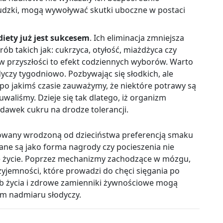
dzki, mogą wywoływać skutki uboczne w postaci
iety już jest sukcesem
. Ich eliminacja zmniejsza
ób takich jak: cukrzyca, otyłość, miażdżyca czy
i w przyszłości to efekt codziennych wyborów. Warto
odyczy tygodniowo. Pozbywając się słodkich, ale
po jakimś czasie zauważymy, że niektóre potrawy są
uwaliśmy. Dzieje się tak dlatego, iż organizm
 dawek cukru na drodze tolerancji.
owany wrodzoną od dzieciństwa preferencją smaku
ane są jako forma nagrody czy pocieszenia nie
e życie. Poprzez mechanizmy zachodzące w mózgu,
yjemności, które prowadzi do chęci sięgania po
ryb życia i zdrowe zamienniki żywnościowe mogą
m nadmiaru słodyczy.