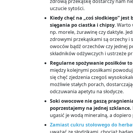
zdrową przekąskę dostarczy nam nie 
uczucie sytości.
Kiedy chęć na „coś słodkiego” jest 
sięgania po ciastka i chipsy
. Warto
np. morele, żurawinę czy daktyle. Jed
zdrowymi przekąskami są orzechy i 
owoców bądź orzechów czy jednej po
składników odżywczych i ustrzeże p
Regularne spożywanie posiłków to
między kolejnymi posiłkami powoduj
się chęć zjedzenia czegoś wysokoka
możliwie stałych porach, dostarczaj
odczuwania apetytu na słodycze.
Soki owocowe nie gaszą pragnienia,
poprzestajemy na jednej szklance.
ugasić je wodą mineralną, a dopiero
Zamiast cukru stołowego do herba
uważać ze słodzikami, chociaż bada