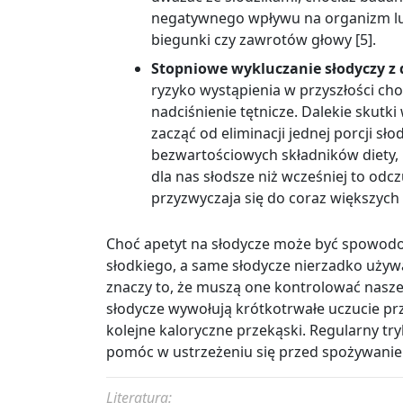
negatywnego wpływu na organizm lu
biegunki czy zawrotów głowy [5].
Stopniowe wykluczanie słodyczy z d
ryzyko wystąpienia w przyszłości chor
nadciśnienie tętnicze. Dalekie skutk
zacząć od eliminacji jednej porcji sł
bezwartościowych składników diety, 
dla nas słodsze niż wcześniej to odcz
przyzwyczaja się do coraz większych
Choć apetyt na słodycze może być spowod
słodkiego, a same słodycze nierzadko używ
znaczy to, że muszą one kontrolować nasz
słodycze wywołują krótkotrwałe uczucie prz
kolejne kaloryczne przekąski. Regularny t
pomóc w ustrzeżeniu się przed spożywanie
Literatura: