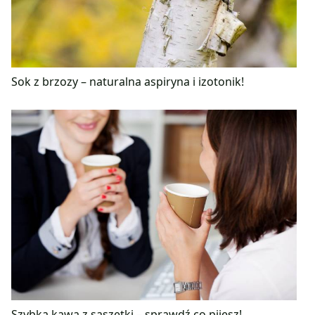
Sok z brzozy – naturalna aspiryna i izotonik!
Szybka kawa z saszetki – sprawdź co pijesz!