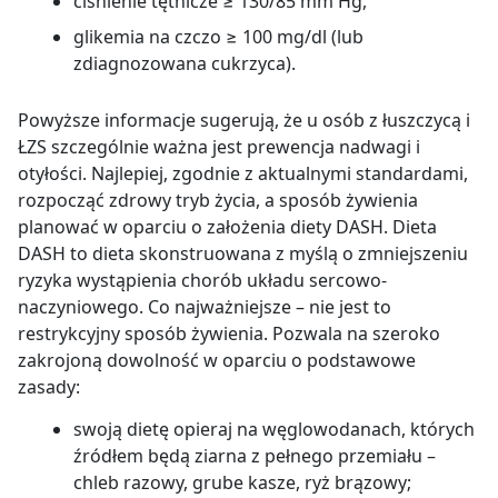
ciśnienie tętnicze ≥ 130/85 mm Hg,
glikemia na czczo
≥ 100 mg/dl (lub
zdiagnozowana cukrzyca).
Powyższe informacje sugerują, że u osób z łuszczycą i
ŁZS szczególnie ważna jest prewencja nadwagi i
otyłości. Najlepiej, zgodnie z aktualnymi standardami,
rozpocząć zdrowy tryb życia, a sposób żywienia
planować w oparciu o założenia diety DASH. Dieta
DASH to dieta skonstruowana z myślą o zmniejszeniu
ryzyka wystąpienia chorób układu sercowo-
naczyniowego. Co najważniejsze – nie jest to
restrykcyjny sposób żywienia. Pozwala na szeroko
zakrojoną dowolność w oparciu o podstawowe
zasady:
swoją dietę opieraj na węglowodanach, których
źródłem będą ziarna z pełnego przemiału –
chleb razowy, grube kasze, ryż brązowy;