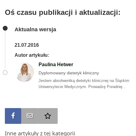
Oś czasu publikacji i aktualizacji:
Aktualna wersja
21.07.2016
Autor artykułu:
Paulina Hetwer
Dyplomowany dietetyk kliniczny
Jestem absolwentką dietetyki klinicznej na Śląskim
Uniwersytecie Medycznym. Prowadzę Poradnię
Dobry Dietetyk w Wodzisławiu Śląskim. Wierzę, że
odpowiednie żywienie jest kluczem do zdrowego i
długiego życia czego dowodzą nieustannie
prowadzone liczne badania, z którymi staram się
Udostępnij na FB
Wyślij na e-mail
Dodaj do ulubionych
być na bieżąco. Odżywianie to nie tylko
profilaktyka, ale także leczenie. Jeżeli borykasz się
z przewlekłymi chorobami, dolegliwościami
Inne artykuły z tej kategorii
trawiennymi, alergią, zaburzeniami hormonalnymi,