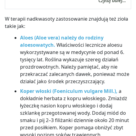
Czytaj dalej...
W terapii nadkwasoty zastosowanie znajdują też zioła
takie jak:
Aloes (Aloe vera) należy do rodziny
aloesowatych.
Właściwości lecznicze aloesu
wykorzystywane są w medycynie od ponad 6.
tysięcy lat. Roślina wykazuje szereg działań
prozdrowotnych. Należy pamiętać, aby nie
przekraczać zalecanych dawek, ponieważ może
działać jako środek przeczyszczający.
Koper włoski (Foeniculum vulgare Mill.),
a
dokładnie herbata z kopru włoskiego. Zmiażdż
łyżeczkę nasion kopru włoskiego i dodaj
szklankę przegotowanej wody. Dodaj miód do
smaku i pij 2
–
3 filiżanki dziennie około 20 minut
przed posiłkiem. Koper pomaga obniżyć zbyt
wysoki poziom soków trawiennych.