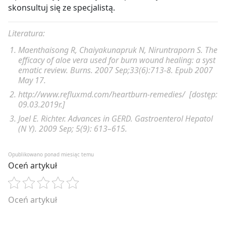
skonsultuj się ze specjalistą.
Literatura:
Maenthaisong R, Chaiyakunapruk N, Niruntraporn S. The
efficacy of aloe vera used for burn wound healing: a syst
ematic review. Burns. 2007 Sep;33(6):713-8. Epub 2007
May 17.
http://www.refluxmd.com/heartburn-remedies/ [dostęp:
09.03.2019r.]
Joel E. Richter. Advances in GERD. Gastroenterol Hepatol
(N Y). 2009 Sep; 5(9): 613–615.
Opublikowano ponad miesiąc temu
Oceń artykuł
Oceń artykuł