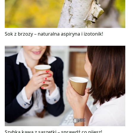
Sok z brzozy – naturalna aspiryna i izotonik!
Szybka kawa z saszetki – sprawdź co pijesz!