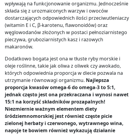
wpływają na funkcjonowanie organizmu. Jednocześnie
składa się z urozmaiconych warzyw i owoców
dostarczających odpowiednich ilości przeciwutleniaczy
(witamin E i C, β-karotenu, flawonoidów) oraz
węglowodanów złożonych w postaci pełnoziarnistego
pieczywa, gruboziarnistych kasz i razowych
makaronów.
Dodatkowo bogata jest ona w tłuste ryby morskie i
oleje roślinne, takie jak oliwa z oliwek czy awokado,
których odpowiednia proporcja w diecie pozwala na
utrzymanie równowagi organizmu.
Najlepsza
proporcja kwasów omega-6 do omega-3 to 5:1,
jednak często jest ona przekraczana i wynosi nawet
15:1 na korzyść składników prozapalnych!
Niezmiernie ważnym elementem diety
śródziemnomorskiej jest również częste picie
zielonej herbaty i czerwonego, wytrawnego wina,
napoje te bowiem również wykazują działanie