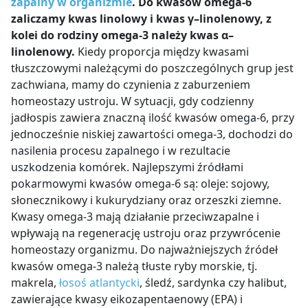
zapalny w organizmie
. Do kwasów omega-6
zaliczamy kwas linolowy i kwas γ–linolenowy, z
kolei do rodziny omega-3 należy kwas α–
linolenowy.
Kiedy proporcja między kwasami
tłuszczowymi należącymi do poszczególnych grup jest
zachwiana, mamy do czynienia z zaburzeniem
homeostazy ustroju. W sytuacji, gdy codzienny
jadłospis zawiera znaczną ilość kwasów omega-6, przy
jednocześnie niskiej zawartości omega-3, dochodzi do
nasilenia procesu zapalnego i w rezultacie
uszkodzenia komórek. Najlepszymi źródłami
pokarmowymi kwasów omega-6 są: oleje: sojowy,
słonecznikowy i kukurydziany oraz orzeszki ziemne.
Kwasy omega-3 mają działanie przeciwzapalne i
wpływają na regenerację ustroju oraz przywrócenie
homeostazy organizmu. Do najważniejszych źródeł
kwasów omega-3 należą tłuste ryby morskie, tj.
makrela,
łosoś atlantycki
, śledź, sardynka czy halibut,
zawierające kwasy eikozapentaenowy (EPA) i