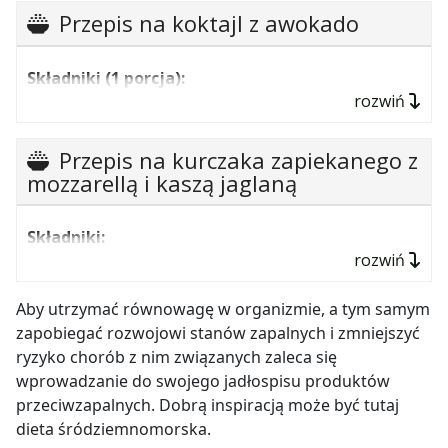
mix sałat,
Przepis na koktajl z awokado
3 rzodkiewki,
czerwona papryka,
Składniki (1 porcja):
rozwiń
1 kromka pieczywa pełnoziarnistego,
jogurt naturalny do 3% tłuszczu,
sos winegret: 2 łyżki oliwy z oliwek, sok z
50 g dojrzałego awokado,
Przepis na kurczaka zapiekanego z
cytryny, 1 łyżka miodu,
natka pietruszki,
mozzarellą i kaszą jaglaną
sól, pieprz.
½ mango.
Składniki:
Przygotowanie:
sałatę, paprykę i rzodkiewki umyć,
rozwiń
Sposób przygotowania:
awokado wydrążyć,
warzywa i łososia pokroić w kostkę, ułożyć na
400 g piersi z kurczaka,
pokroić w kostkę, obrane mango pokroić w kostkę,
talerzu i polać sosem winegret. Dodać grzanki z
dodać jogurt, natkę pietruszki, wszystko
kulka mozzarelli,
Aby utrzymać równowagę w organizmie, a tym samym
pełnoziarnistego pieczywa.
zblendować.
zapobiegać rozwojowi stanów zapalnych i zmniejszyć
2 pomidory,
ryzyko chorób z nim związanych zaleca się
liście bazylii,
wprowadzanie do swojego jadłospisu produktów
papryka ostra, sól, pieprz,
przeciwzapalnych.
Dobrą inspiracją może być tutaj
dieta śródziemnomorska.
3 łyżki kaszy jaglanej.