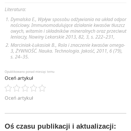
Literatura:
Przygotowanie:
Dymalska E., Wpływ sposobu odżywiania na układ odpor
Kurczaka umyć, pokroić na mniejsze kawałki. Ułożyć
nościowy. Immunomodulujące działanie kwasów tłuszcz
go w naczyniu żaroodpornym warstwowo z kaszą,
owych, witamin i składników mineralnych oraz przeciwut
pomidorami, serem mozzarellą, bazylią. Wcześniej
leniaczy, Nowiny Lekarskie 2013, 82, 3, s. 222–231,
przepłukać i ugotować kaszę jaglaną (do
Marciniak-Łukasiak B., Rola i znaczenie kwasów omega-
ugotowania potrzebna jest 1 szklanka wody). Całość
3, ŻYWNOŚĆ. Nauka. Technologia. Jakość, 2011, 6 (79),
doprawić solą, pieprzem i papryką ostrą. Piec około
s. 24–35.
30 minut w temperaturze 160°C.
Opublikowano ponad miesiąc temu
Oceń artykuł
Oceń artykuł
Oś czasu publikacji i aktualizacji: