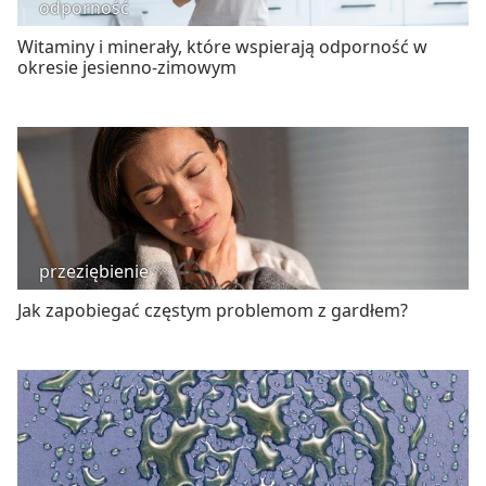
odporność
Witaminy i minerały, które wspierają odporność w
okresie jesienno-zimowym
przeziębienie
Jak zapobiegać częstym problemom z gardłem?