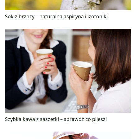
Sok z brzozy – naturalna aspiryna i izotonik!
Szybka kawa z saszetki – sprawdź co pijesz!