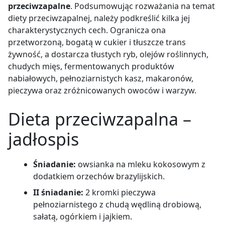
przeciwzapalne
. Podsumowując rozważania na temat
diety przeciwzapalnej, należy podkreślić kilka jej
charakterystycznych cech. Ogranicza ona
przetworzoną, bogatą w cukier i tłuszcze trans
żywność, a dostarcza tłustych ryb, olejów roślinnych,
chudych mięs, fermentowanych produktów
nabiałowych, pełnoziarnistych kasz, makaronów,
pieczywa oraz zróżnicowanych owoców i warzyw.
Dieta przeciwzapalna –
jadłospis
Śniadanie:
owsianka na mleku kokosowym z
dodatkiem orzechów brazylijskich.
II śniadanie:
2 kromki pieczywa
pełnoziarnistego z chudą wędliną drobiową,
sałatą, ogórkiem i jajkiem.