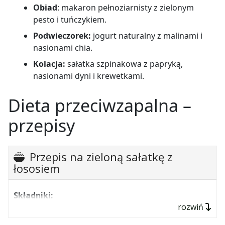
Obiad
: m
akaron pełnoziarnisty z zielonym
pesto i tuńczykiem.
Podwieczorek:
jogurt naturalny z malinami i
nasionami chia.
Kolacja:
sałatka szpinakowa z papryką,
nasionami dyni i krewetkami.
Dieta przeciwzapalna –
przepisy
Przepis na zieloną sałatkę z
łososiem
Składniki:
rozwiń
100 g łososia wędzonego,