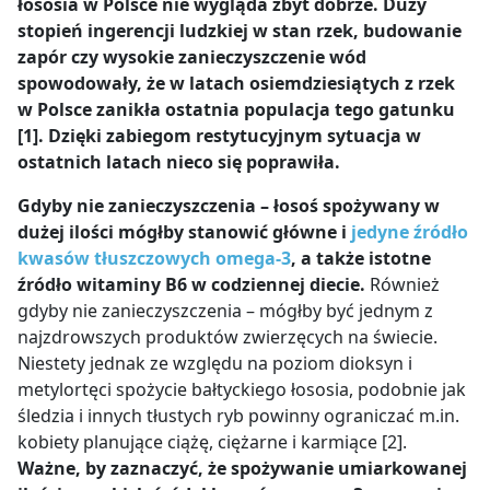
łososia w Polsce nie wygląda zbyt dobrze. Duży
stopień ingerencji ludzkiej w stan rzek, budowanie
zapór czy wysokie zanieczyszczenie wód
spowodowały, że w latach osiemdziesiątych z rzek
w Polsce zanikła ostatnia populacja tego gatunku
[1]. Dzięki zabiegom restytucyjnym sytuacja w
ostatnich latach nieco się poprawiła.
Gdyby nie zanieczyszczenia – łosoś spożywany w
dużej ilości mógłby stanowić główne i
jedyne źródło
kwasów tłuszczowych omega-3
, a także istotne
źródło witaminy B6
w codziennej diecie.
Również
gdyby nie zanieczyszczenia – mógłby być jednym
z
najzdrowszych produktów zwierzęcych na świecie.
Niestety jednak ze względu na poziom dioksyn i
metylortęci spożycie bałtyckiego łososia, podobnie jak
śledzia i innych tłustych ryb powinny ograniczać m.in.
kobiety planujące ciążę, ciężarne i karmiące [2].
Ważne, by zaznaczyć, że spożywanie umiarkowanej