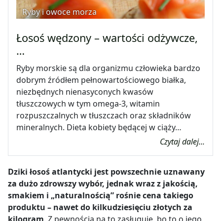
Ryby i owoce morza
Łosoś wędzony – wartości odżywcze,
…
Ryby morskie są dla organizmu człowieka bardzo
dobrym źródłem pełnowartościowego białka,
niezbędnych nienasyconych kwasów
tłuszczowych w tym omega-3, witamin
rozpuszczalnych w tłuszczach oraz składników
mineralnych. Dieta kobiety będącej w ciąży…
Czytaj dalej...
Dziki łosoś atlantycki jest powszechnie uznawany
za dużo zdrowszy wybór
, jednak wraz z jakością,
smakiem i „naturalnością” rośnie cena takiego
produktu – nawet do kilkudziesięciu złotych za
kilogram
. Z pewnością na to zasługuje, bo to o jego