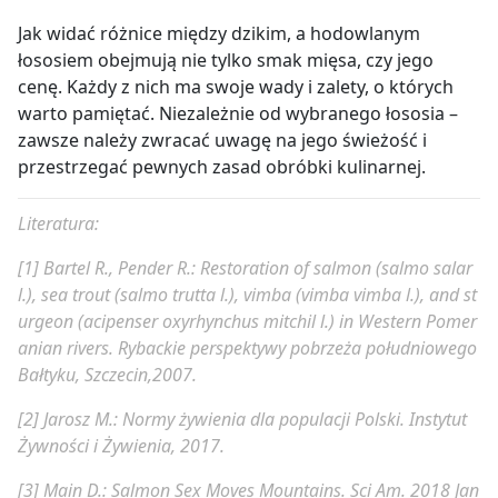
Jak widać różnice między dzikim, a hodowlanym
łososiem obejmują nie tylko smak mięsa, czy jego
cenę. Każdy z nich ma swoje wady i zalety, o których
warto pamiętać. Niezależnie od wybranego łososia –
zawsze należy zwracać uwagę na jego świeżość i
przestrzegać pewnych zasad obróbki kulinarnej.
Literatura:
[1] Bartel R., Pender R.:
Restoration of salmon (salmo salar
l.), sea trout (salmo trutta l.), vimba (vimba vimba l.), and st
urgeon (acipenser oxyrhynchus mitchil l.) in Western Pomer
anian rivers.
Rybackie perspektywy pobrzeża południowego
Bałtyku, Szczecin,2007.
[2] Jarosz M.:
Normy żywienia dla populacji Polski.
Instytut
Żywności i Żywienia, 2017.
[3] Main D.:
Salmon Sex Moves Mountains.
Sci Am. 2018 Jan