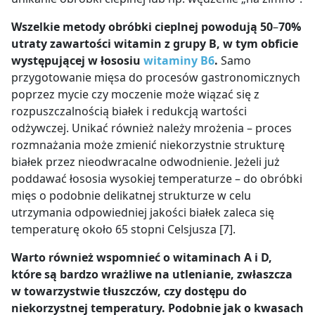
Wszelkie metody obróbki cieplnej powodują 50
–
70%
utraty zawartości witamin
z grupy B, w tym obficie
występującej w łososiu
witaminy B6
.
Samo
przygotowanie mięsa do procesów gastronomicznych
poprzez
mycie czy moczenie może wiązać się z
rozpuszczalnością białek i redukcją wartości
odżywczej
. Unikać również należy mrożenia –
proces
rozmnażania może zmienić niekorzystnie strukturę
białek przez nieodwracalne odwodnienie.
Jeżeli już
poddawać łososia wysokiej temperaturze – do obróbki
mięs o podobnie delikatnej strukturze w celu
utrzymania odpowiedniej jakości białek zaleca się
temperaturę około 65 stopni Celsjusza [7].
Warto również wspomnieć o witaminach A i D,
które są bardzo wrażliwe na utlenianie, zwłaszcza
w towarzystwie tłuszczów, czy dostępu do
niekorzystnej temperatury. Podobnie jak o kwasach