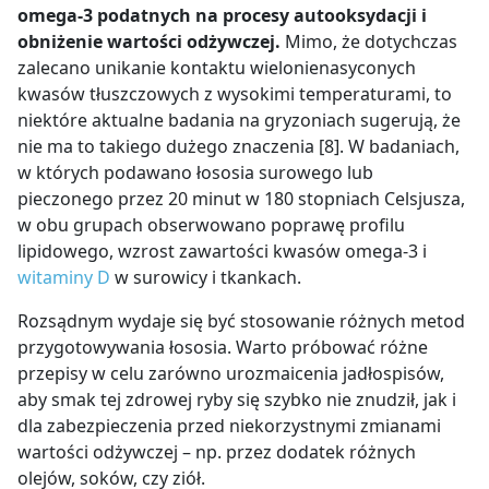
omega-3 podatnych na procesy autooksydacji
i
obniżenie wartości odżywczej.
Mimo, że dotychczas
zalecano unikanie kontaktu wielonienasyconych
kwasów tłuszczowych z wysokimi temperaturami, to
niektóre aktualne badania na gryzoniach sugerują, że
nie ma to takiego dużego znaczenia [8]. W badaniach,
w których podawano łososia surowego lub
pieczonego przez 20 minut w 180 stopniach Celsjusza,
w obu grupach obserwowano poprawę profilu
lipidowego, wzrost zawartości kwasów omega-3 i
witaminy D
w surowicy i tkankach.
Rozsądnym wydaje się być stosowanie różnych metod
przygotowywania łososia. Warto próbować różne
przepisy w celu zarówno urozmaicenia jadłospisów,
aby smak tej zdrowej ryby się szybko nie znudził, jak i
dla zabezpieczenia przed niekorzystnymi zmianami
wartości odżywczej – np. przez dodatek różnych
olejów, soków, czy ziół.