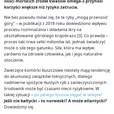
ilości morskich źródeł kwasów omega-3 przynosi
korzyści większe niż ryzyko zatrucia.
Nie bez powodu mówi się, że te ryby „mogą przenosić
góry” – w publikacji
z 2018 roku dowiedziono wpływu
procesu rozmnażania i składania ikry na
ukształtowanie górskiego krajobrazu [3]. Co prawda –
proces taki trwa setki milionów lat, jednak świadczyć
może o sile tego gatunku. Sile, która ma wpływ
zarówno na zdrowie człowieka, jak i jego naturalne
otoczenie.
Zwierzęce komórki tłuszczowe niestety mają tendencję
do akumulacji związków toksycznych, dlatego
nadmierne spożycie tłustych ryb z zanieczyszczonych
środowisk może być czasami nieco ryzykowne. W
takiej sytuacji –
po jakiego łososia sięgać w sklepie?
Jeśli nie bałtycki – to norweski? A może atlantycki?
Dowiedzmy się.