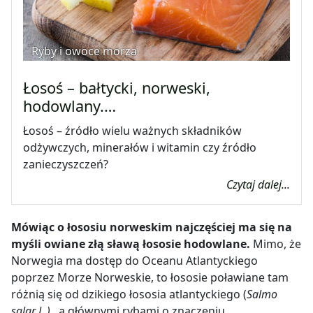
Ryby i owoce morza
Łosoś – bałtycki, norweski,
hodowlany.…
Łosoś – źródło wielu ważnych składników
odżywczych, minerałów i witamin czy źródło
zanieczyszczeń?
Czytaj dalej...
Mówiąc o łososiu norweskim najczęściej ma się na
myśli owiane złą sławą łososie hodowlane.
Mimo, że
Norwegia ma dostęp do Oceanu Atlantyckiego
poprzez Morze Norweskie, to łososie poławiane tam
różnią się od dzikiego łososia atlantyckiego (
Salmo
salar L.)
, a głównymi rybami o znaczeniu