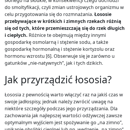
słonego na słodkie,
w konsekwencji czego dochodzi
do smoltyfikacji, czyli zmian ustrojowych organizmu w
celu przygotowania się do rozmnażania.
Łososie
przebywające w krótkich i zimnych rzekach różnią
się od tych, które przemieszczają się do rzek długich
i ciepłych.
Różnice te obejmują między innymi
gospodarkę osmolarną i stężenie sodu, a także
gospodarkę hormonalną i stężenie kortyzolu oraz
hormonu wzrostu [6]. Obserwuje się je zarówno
u
gatunków „nie-natywnych”, jak i tych dzikich.
Jak przyrządzić łososia?
Łososia z pewnością warto włączyć raz na jakiś czas w
swoje jadłospisy, jednak należy zwrócić uwagę na
niektóre szczegóły podczas jego przyrządzania. Dla
zachowania jak najlepszej wartości odżywczej zawsze
optymalnym wyjściem jest spożywanie go „na zimno”,
unikanie obróbki cieplnej lub np. wędzenie „na zimno”.