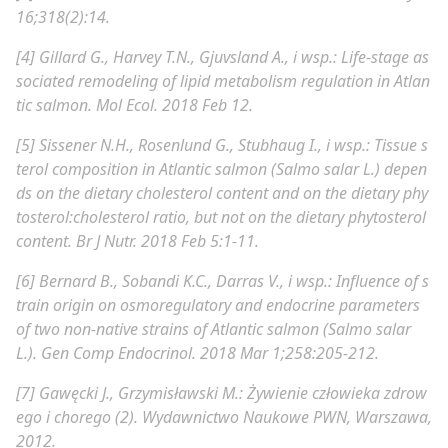
16;318(2):14.
[4] Gillard G., Harvey T.N., Gjuvsland A., i wsp.:
Life-stage as
sociated remodeling of lipid metabolism regulation in Atlan
tic salmon.
Mol Ecol. 2018 Feb 12.
[5] Sissener N.H., Rosenlund G., Stubhaug I., i wsp.:
Tissue s
terol composition in Atlantic salmon (Salmo salar L.) depen
ds on the dietary cholesterol content and on the dietary phy
tosterol:cholesterol ratio, but not on the dietary phytosterol
content.
Br J Nutr. 2018 Feb 5:1-11.
[6] Bernard B., Sobandi K.C., Darras V., i wsp.:
Influence of s
train origin on osmoregulatory and endocrine parameters
of two non-native strains of Atlantic salmon (Salmo salar
L.).
Gen Comp Endocrinol. 2018 Mar 1;258:205-212.
[7] Gawęcki J., Grzymisławski M.:
Żywienie człowieka zdrow
ego i chorego (2).
Wydawnictwo Naukowe PWN, Warszawa,
2012.