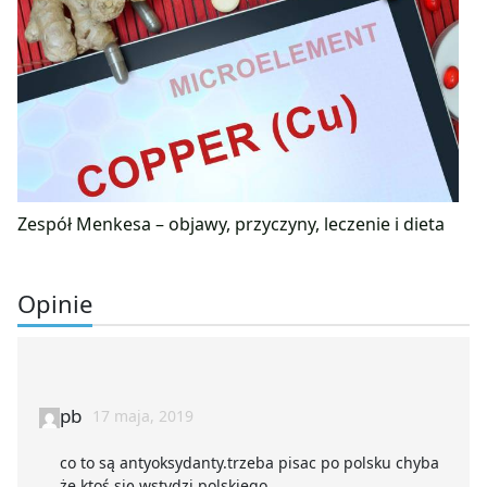
Zespół Menkesa – objawy, przyczyny, leczenie i dieta
Opinie
pb
17 maja, 2019
co to są antyoksydanty.trzeba pisac po polsku chyba
że ktoś się wstydzi polskiego.