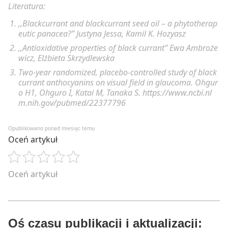
Literatura:
,,Blackcurrant and blackcurrant seed oil – a phytotherap
eutic panacea?” Justyna Jessa, Kamil K. Hozyasz
,,Antioxidative properties of black currant” Ewa Ambroże
wicz, Elżbieta Skrzydlewska
Two-year randomized, placebo-controlled study of black
currant anthocyanins on visual field in glaucoma. Ohgur
o H1, Ohguro I, Katai M, Tanaka S. https://www.ncbi.nl
m.nih.gov/pubmed/22377796
Opublikowano ponad miesiąc temu
Oceń artykuł
Oceń artykuł
Oś czasu publikacji i aktualizacji: