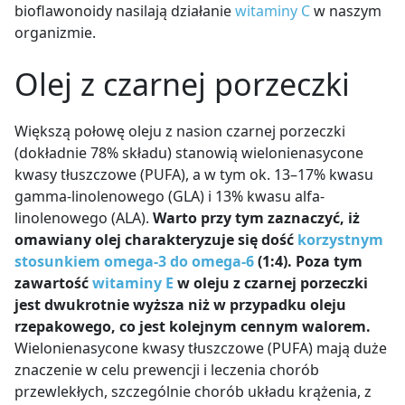
bioflawonoidy nasilają działanie
witaminy C
w naszym
organizmie.
Olej z czarnej porzeczki
Większą połowę oleju z nasion czarnej porzeczki
(dokładnie 78% składu) stanowią wielonienasycone
kwasy tłuszczowe (PUFA), a w tym ok. 13
–
17% kwasu
gamma-linolenowego (GLA) i 13% kwasu alfa-
linolenowego (ALA).
Warto przy tym zaznaczyć, iż
omawiany olej charakteryzuje się dość
korzystnym
stosunkiem omega-3 do omega-6
(1:4). Poza tym
zawartość
witaminy E
w oleju z czarnej porzeczki
jest dwukrotnie wyższa niż w przypadku oleju
rzepakowego, co jest kolejnym cennym walorem.
Wielonienasycone kwasy tłuszczowe (PUFA) mają duże
znaczenie w celu prewencji i leczenia chorób
przewlekłych, szczególnie chorób układu krążenia, z