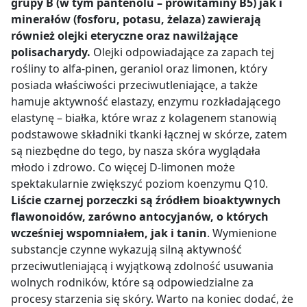
grupy B (w tym pantenolu –
prowitaminy B5) jak i
minerałów (fosforu, potasu, żelaza) zawierają
również olejki eteryczne oraz nawilżające
polisacharydy.
Olejki odpowiadające za zapach tej
rośliny to alfa-pinen, geraniol oraz limonen, który
posiada właściwości przeciwutleniające, a także
hamuje aktywność elastazy, enzymu rozkładającego
elastynę
–
białka, które wraz z kolagenem stanowią
podstawowe składniki tkanki łącznej w skórze, zatem
są niezbędne do tego, by nasza skóra wyglądała
młodo i zdrowo. Co więcej D-limonen może
spektakularnie zwiększyć poziom koenzymu Q10.
Liście czarnej porzeczki są źródłem bioaktywnych
flawonoidów, zarówno antocyjanów, o których
wcześniej wspomniałem, jak i tanin
. Wymienione
substancje czynne wykazują silną aktywność
przeciwutleniającą i wyjątkową zdolność usuwania
wolnych rodników, które są odpowiedzialne za
procesy starzenia się skóry. Warto na koniec dodać, że