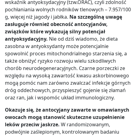
wskaźnik antyoksydacyjny (tzw.ORAC), czyli zdolność
pochłaniania wolnych rodników tlenowych
–
7.957/100
g, więcej niż jagody i jabłka.
Na szczególną uwagę
zasługuje również obecność antocyjanów,
związków które wykazują silny potencjał
antyoksydacyjny.
Nie od dziś wiadomo, że dieta
zasobna w antyoksydanty może potencjalnie
spowolnić proces mitochondrialnego starzenia się, a
także obniżyć ryzyko rozwoju wielu szkodliwych
chorób neurodegeneracyjnych. Czarne porzeczki ze
względu na wysoką zawartość kwasu askorbinowego
mogą pomóc nam zarówno zwalczać infekcje górnych
dróg oddechowych, przyspieszyć gojenie się złamań
oraz ran, jak i wspomóc układ immunologiczny.
Okazuje się, że antocyjany zawarte w omawianych
owocach mogą stanowić skuteczne uzupełnienie
leków przeciw jaskrze.
W randomizowanym,
podwójnie zaślepionym, kontrolowanym badaniu