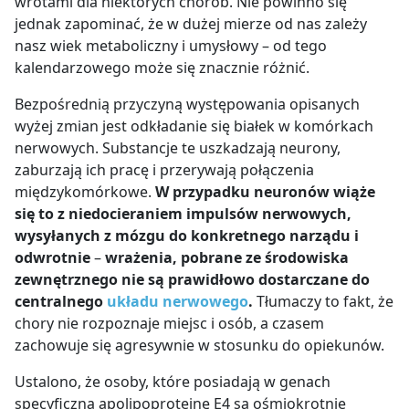
wrotami dla niektórych chorób. Nie powinno się
jednak zapominać, że w dużej mierze od nas zależy
nasz wiek metaboliczny i umysłowy – od tego
kalendarzowego może się znacznie różnić.
Bezpośrednią przyczyną występowania opisanych
wyżej zmian jest odkładanie się białek w komórkach
nerwowych. Substancje te uszkadzają neurony,
zaburzają ich pracę i przerywają połączenia
międzykomórkowe.
W przypadku neuronów wiąże
się to z niedocieraniem impulsów nerwowych,
wysyłanych z mózgu do konkretnego narządu i
odwrotnie
–
wrażenia, pobrane ze środowiska
zewnętrznego nie są prawidłowo dostarczane do
centralnego
układu nerwowego
.
Tłumaczy to fakt, że
chory nie rozpoznaje miejsc i osób, a czasem
zachowuje się agresywnie w stosunku do opiekunów.
Ustalono, że osoby, które posiadają w genach
specyficzną apolipoproteinę E4 są ośmiokrotnie