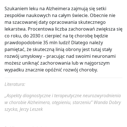
Szukaniem leku na Alzheimera zajmują się setki
zespołów naukowych na całym świecie. Obecnie nie
ma szacowanej daty opracowania skutecznego
lekarstwa. Procentowa liczba zachorowań zwiększa się
co roku, do 2030 r. cierpieć na tę chorobę będzie
prawdopodobnie 35 mln ludzi! Dlatego należy
pamiętać, że skuteczną linią obrony jest tutaj stały
rozwój umysłowy – pracując nad swoimi neuronami
możesz uniknąć zachorowania lub w najgorszym
wypadku znacznie opóźnić rozwój choroby.
Literatura:
„Aspekty diagnostyczne i terapeutyczne neurozwyrodnienia
w chorobie Alzheimera, otępieniu, starzeniu” Wanda Dobry
szycka, Jerzy Leszek