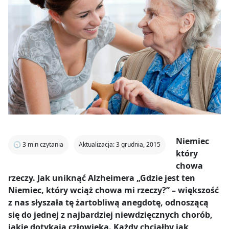
Niemiec
🕣
3
min czytania
Aktualizacja: 3 grudnia, 2015
który
chowa
rzeczy. Jak uniknąć Alzheimera „Gdzie jest ten
Niemiec, który wciąż chowa mi rzeczy?” – większość
z nas słyszała tę żartobliwą anegdotę, odnoszącą
się do jednej z najbardziej niewdzięcznych chorób,
jakie dotykają człowieka. Każdy chciałby jak