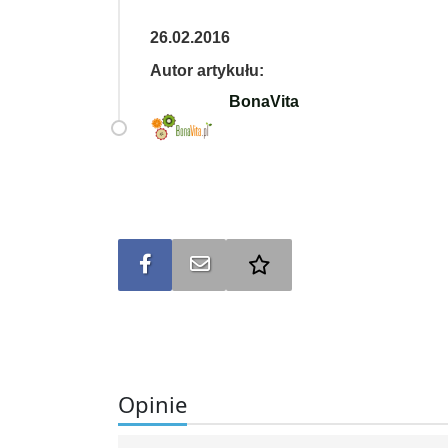
26.02.2016
Autor artykułu:
BonaVita
Udostępnij na FB
Wyślij na e-mail
Dodaj do ulubionych
Opinie