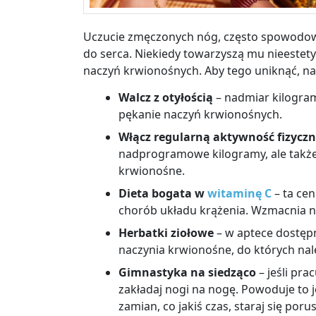
Uczucie zmęczonych nóg, często spowodow
do serca. Niekiedy towarzyszą mu nieestety
naczyń krwionośnych. Aby tego uniknąć, na
Walcz z otyłością
– nadmiar kilogra
pękanie naczyń krwionośnych.
Włącz regularną aktywność fizycz
nadprogramowe kilogramy, ale także
krwionośne.
Dieta bogata w
witaminę C
– ta cen
chorób układu krążenia. Wzmacnia n
Herbatki ziołowe
– w aptece dostęp
naczynia krwionośne, do których nal
Gimnastyka na siedząco
– jeśli pra
zakładaj nogi na nogę. Powoduje to 
zamian, co jakiś czas, staraj się poru