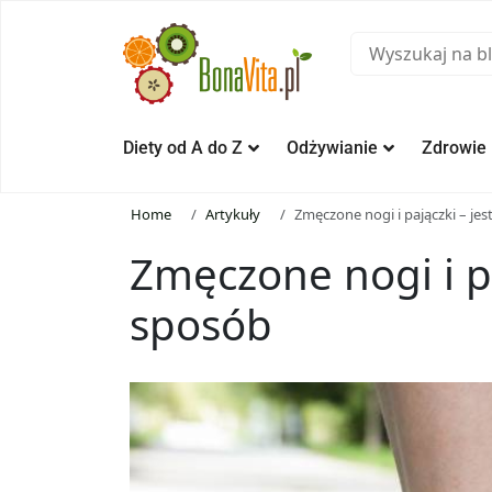
Diety od A do Z
Odżywianie
Zdrowie
Home
Artykuły
Zmęczone nogi i pajączki – jes
Zmęczone nogi i pa
sposób