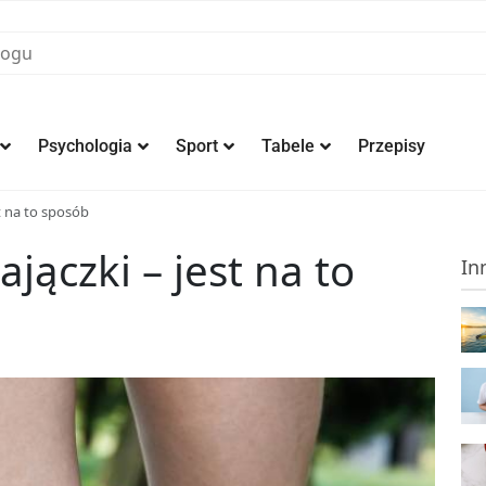
Psychologia
Sport
Tabele
Przepisy
t na to sposób
jączki – jest na to
In