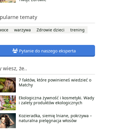
pularne tematy
woce
warzywa
Zdrowie dzieci
trening
Pytanie do naszego eksperta
y wiesz, że..
7 faktów, które powinieneś wiedzieć o
Matchy
Ekologiczna żywność i kosmetyki. Wady
i zalety produktów ekologicznych
Kozieradka, siemię lniane, pokrzywa –
naturalna pielęgnacja włosów