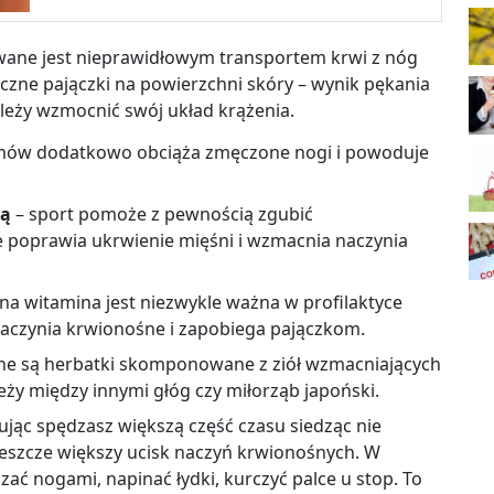
ane jest nieprawidłowym transportem krwi z nóg
czne pajączki na powierzchni skóry – wynik pękania
leży wzmocnić swój układ krążenia.
mów dodatkowo obciąża zmęczone nogi i powoduje
ną
– sport pomoże z pewnością zgubić
 poprawia ukrwienie mięśni i wzmacnia naczynia
na witamina jest niezwykle ważna w profilaktyce
aczynia krwionośne i zapobiega pajączkom.
ne są herbatki skomponowane z ziół wzmacniających
eży między innymi głóg czy miłorząb japoński.
cując spędzasz większą część czasu siedząc nie
jeszcze większy ucisk naczyń krwionośnych. W
szać nogami, napinać łydki, kurczyć palce u stop. To