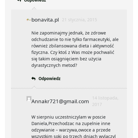
Odpowiedz
bonavita.pl
21 stycznia, 2015
Nie zapominajmy jednak, że zdrowe
odchudzanie to nie tylko farmaceutyki, ale
również zbilansowana dieta i aktywność
fizyczna. Czy ktoś z Was może pochwalić
się takim osiągnięciem bez użycia
dyrastycznych metod?
Odpowiedz
14 listopada,
Annakr721@gmail.com
2017
W sierpniu uczestniczylam w poscie
Daniela,Przechodzac na zupelnie inne
odzywianie – warzywa,owoce a przede
wszystkim soki po trzech dniach wylaczyl