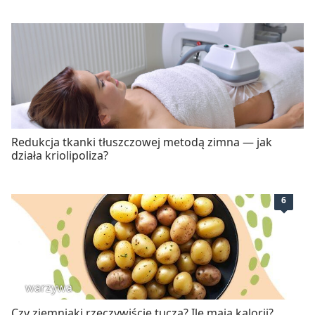
Redukcja tkanki tłuszczowej metodą zimna — jak
działa kriolipoliza?
6
warzywa
Czy ziemniaki rzeczywiście tuczą? Ile mają kalorii?