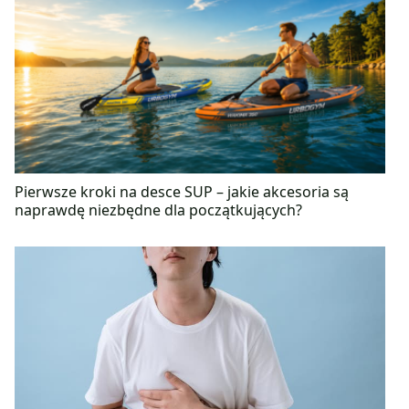
a także bioinżynierii komórek. Interesuje się
zdrowym stylem życia, który w pełni praktykuje na
co dzień. Wśród uprawianych przez nią sportów
dominuje bieganie, pływanie oraz jazda na nartach.
Swoją pasję do pracy badawaczej dzieli z
zamiłowaniem do podrózy, zwierząt i tańca.
Pierwsze kroki na desce SUP – jakie akcesoria są
naprawdę niezbędne dla początkujących?