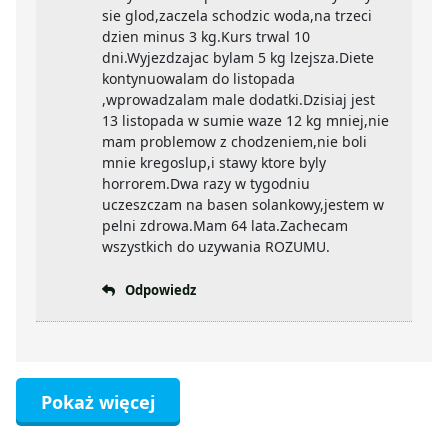
sie glod,zaczela schodzic woda,na trzeci
dzien minus 3 kg.Kurs trwal 10
dni.Wyjezdzajac bylam 5 kg lzejsza.Diete
kontynuowalam do listopada
,wprowadzalam male dodatki.Dzisiaj jest
13 listopada w sumie waze 12 kg mniej,nie
mam problemow z chodzeniem,nie boli
mnie kregoslup,i stawy ktore byly
horrorem.Dwa razy w tygodniu
uczeszczam na basen solankowy,jestem w
pelni zdrowa.Mam 64 lata.Zachecam
wszystkich do uzywania ROZUMU.
Odpowiedz
Pokaż więcej