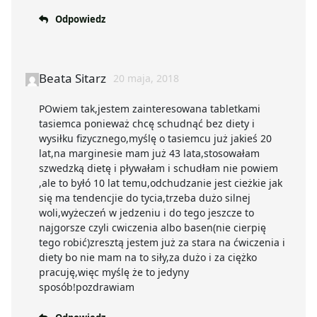
Odpowiedz
Beata Sitarz
20 maja, 2018
POwiem tak,jestem zainteresowana tabletkami
tasiemca ponieważ chcę schudnąć bez diety i
wysiłku fizycznego,myślę o tasiemcu już jakieś 20
lat,na marginesie mam już 43 lata,stosowałam
szwedzką dietę i pływałam i schudłam nie powiem
,ale to byłó 10 lat temu,odchudzanie jest cieżkie jak
się ma tendencjie do tycia,trzeba dużo silnej
woli,wyżeczeń w jedzeniu i do tego jeszcze to
najgorsze czyli cwiczenia albo basen(nie cierpię
tego robić)zresztą jestem już za stara na ćwiczenia i
diety bo nie mam na to siły,za dużo i za ciężko
pracuję,więc myślę że to jedyny
sposób!pozdrawiam