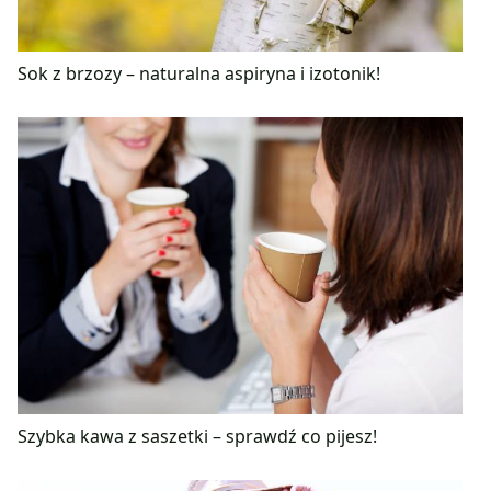
Sok z brzozy – naturalna aspiryna i izotonik!
Szybka kawa z saszetki – sprawdź co pijesz!