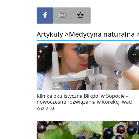
Udostępnij na FB
Wyślij na e-mail
Dodaj do ulubionych
Artykuły >
Medycyna naturalna
Klinika okulistyczna Blikpol w Sopocie –
nowoczesne rozwiązania w korekcji wad
wzroku
1