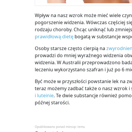
Wpływ na nasz wzrok może mieć wiele czyn
pogorszenie widzenia. Wówczas częściej si
rodzaju choroby. Chcąc uniknąć lub zmniejs
prawidłową dietę
bogatą w substancje wsp
Osoby starsze często cierpią na
zwyrodnieni
prowadzi do mniej wyraźnego widzenia ob
widzenia. W Australii przeprowadzono bada
leczeniu wykorzystano szafran i już po 6 
Być może w przyszłości powstanie lek na zwy
teraz możemy zadbać także o nasz wzrok i 
i luteinie
. Te dwie substancje również pom
późnej starości.
Opublikowano ponad miesiąc temu