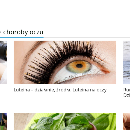
>
choroby oczu
Luteina – działanie, źródła. Luteina na oczy
Rum
Dz