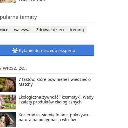
pularne tematy
woce
warzywa
Zdrowie dzieci
trening
Pytanie do naszego eksperta
y wiesz, że..
7 faktów, które powinieneś wiedzieć o
Matchy
Ekologiczna żywność i kosmetyki. Wady
i zalety produktów ekologicznych
Kozieradka, siemię lniane, pokrzywa –
naturalna pielęgnacja włosów