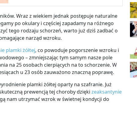
ników. Wraz z wiekiem jednak postępuje naturalne
ęgamy po okulary i częściej zapadamy na różnego
zyć tego rodzaju schorzeń, warto już dziś zadbać o
omagające narząd wzroku.
e plamki żółtej
, co powoduje pogorszenie wzroku i
wodowego – zmniejszając tym samym nasze pole
nia na 25 osobach cierpiących na to schorzenie. W
miesiącach u 23 osób zauważono znaczną poprawę.
rodnienie plamki żółtej oparty na szafranie. Już
skuteczną prewencją tej choroby dzięki
zeaksantynie
ogą nam utrzymać wzrok w świetnej kondycji do