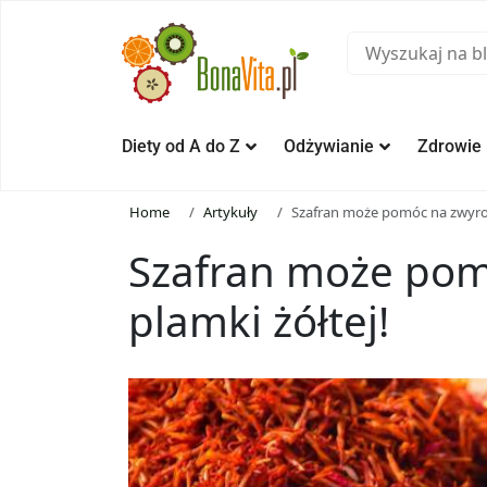
Diety od A do Z
Odżywianie
Zdrowie
Home
Artykuły
Szafran może pomóc na zwyrod
Szafran może pom
plamki żółtej!