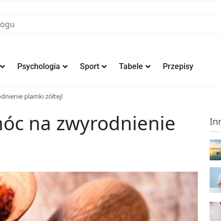
Psychologia
Sport
Tabele
Przepisy
nienie plamki żółtej!
óc na zwyrodnienie
In