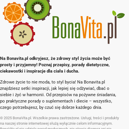
Na Bonavita.pl odkryjesz, że zdrowy styl życia może być
prosty i przyjemny! Poznaj przepisy, porady dietetyczne,
ciekawostki i inspiracje dla ciała i ducha.
Zdrowe życie to nie moda, to styl bycia! Na Bonavita.pl
znajdziesz setki inspiracji, jak lepiej się odżywiać, dbać o
siebie i żyć w harmonii. Od przepisów na pożywne śniadania,
po praktyczne porady o suplementach i diecie – wszystko,
czego potrzebujesz, by czuć się dobrze każdego dnia.
© 2025 BonaVita.pl. Wszelkie prawa zastrzeżone. Usługi, treści i produkty
na naszej stronie internetowej służą wyłącznie celom informacyjnym.
BonaVita.pl nie udziela porad medycznych, nie stawia diagnoz ani nie