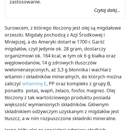
zastosowanie.
Czytaj dalej...
Surowcem, z którego tłoczony jest olej są migdałowe
orzeszki. Migdały pochodzą z Azji Środkowej i
Mniejszej, a do Ameryki dotarł w 1700 r. Garść
migdałów, czyli jedynie ok. 28 gram, dostarczy
organizmowi ok. 164 kcal, w tym ok 6 g białka oraz
węglowodanów, 14 g zdrowych tłuszczów
wielonienasyconych, aż 3,3 g błonnika i wachlarz
witamin i składników mineralnych, do których można
zaliczyć
witaminę E
, PP oraz kompleks z grupy B,
ponadto potas, wapń, żelazo, fosfor, magnez. Olej
tłoczony z tak wartościowego produktu posiada
większość wymienionych składników. Głównym
składnikiem odżywczym uzyskanym z migdałów jest
tłuszcz, a w nim rozpuszczone składniki mineralne.
Jasno żółty olej ze specjalnej odmiany słodkich