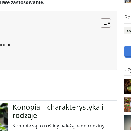
żliwe zastosowanie.
Po
o
onopi
Cz
Konopia – charakterystyka i
rodzaje
Konopie są to rośliny należące do rodziny