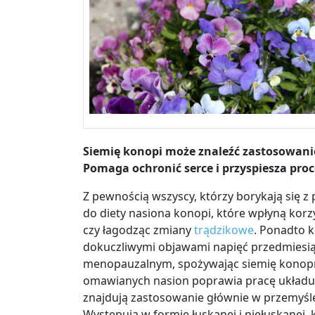
Siemię konopi może znaleźć zastosowani
Pomaga ochronić serce i przyspiesza proc
Z pewnością wszyscy, którzy borykają się z
do diety nasiona konopi, które wpłyną korzy
czy łagodząc zmiany
trądzikowe
. Ponadto 
dokuczliwymi objawami napięć przedmiesi
menopauzalnym, spożywając siemię konop
omawianych nasion poprawia pracę układu 
znajdują zastosowanie głównie w przemyś
Występują w formie łuskanej i niełuskanej, 