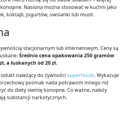
 konopne. Nasiona można stosować w kuchni jako
k, koktajli, jogurtów, owsianki lub musli.
na
żywnością stacjonarnym lub internetowym. Ceny są
łuskane.
Średnio cena opakowania 250 gramów
zł, a łuskanych od 20 zł.
produkt należący do żywności
superfoods
. Wykazuje
ch orzechowy posmak nada potrawom innego niż
ć do diety siemię konopne. Co ważne, należy
ją substancji narkotycznych.