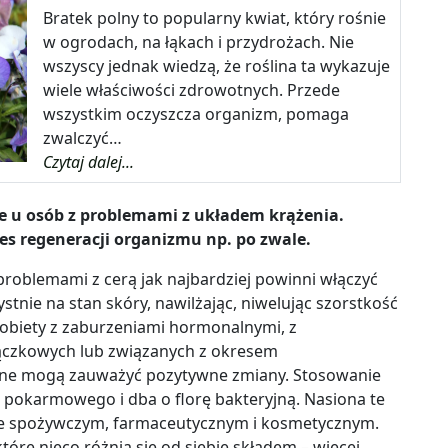
Bratek polny to popularny kwiat, który rośnie
w ogrodach, na łąkach i przydrożach. Nie
wszyscy jednak wiedzą, że roślina ta wykazuje
wiele właściwości zdrowotnych. Przede
wszystkim oczyszcza organizm, pomaga
zwalczyć…
Czytaj dalej...
e u osób z problemami z układem krążenia.
es regeneracji organizmu np. po zwale.
 problemami z cerą jak najbardziej powinni włączyć
stnie na stan skóry, nawilżając, niwelując szorstkość
kobiety z zaburzeniami hormonalnymi, z
ączkowych lub związanych
z okresem
ne mogą zauważyć pozytywne zmiany. Stosowanie
pokarmowego i dba o florę bakteryjną. Nasiona te
le spożywczym, farmaceutycznym i kosmetycznym.
które nieco różnią się od siebie składem
–
więcej