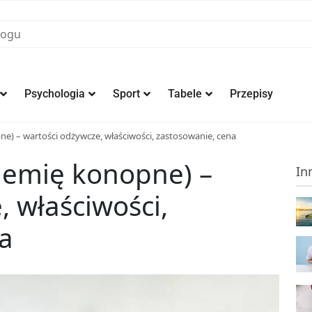
Psychologia
Sport
Tabele
Przepisy
e) – wartości odżywcze, właściwości, zastosowanie, cena
iemię konopne) –
In
, właściwości,
a