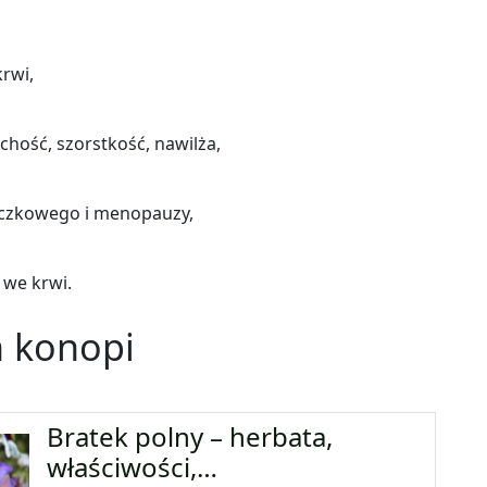
krwi,
chość, szorstkość, nawilża,
ączkowego i menopauzy,
 we krwi.
n konopi
Bratek polny – herbata,
właściwości,…