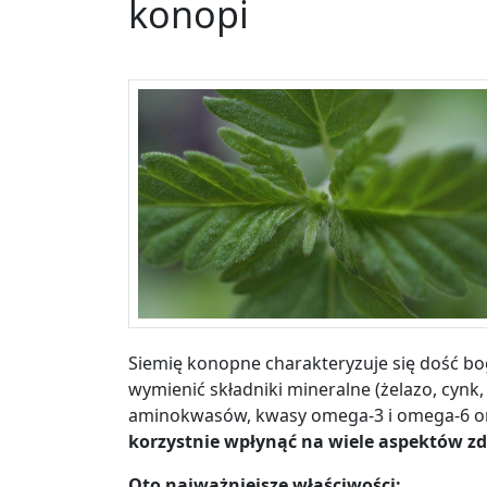
konopi
Siemię konopne charakteryzuje się dość b
wymienić składniki mineralne (żelazo, cynk,
aminokwasów, kwasy omega-3 i omega-6 or
korzystnie wpłynąć na wiele aspektów z
Oto najważniejsze właściwości: