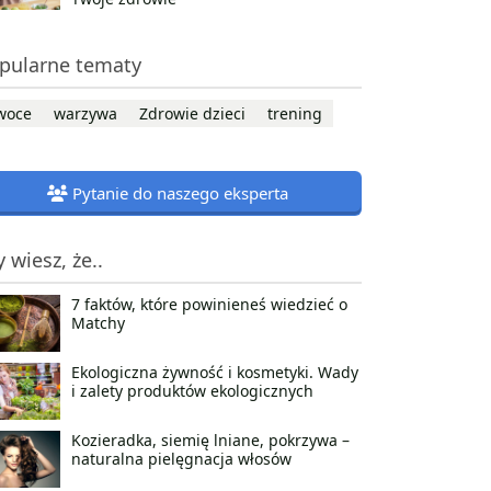
pularne tematy
woce
warzywa
Zdrowie dzieci
trening
Pytanie do naszego eksperta
y wiesz, że..
7 faktów, które powinieneś wiedzieć o
Matchy
Ekologiczna żywność i kosmetyki. Wady
i zalety produktów ekologicznych
Kozieradka, siemię lniane, pokrzywa –
naturalna pielęgnacja włosów