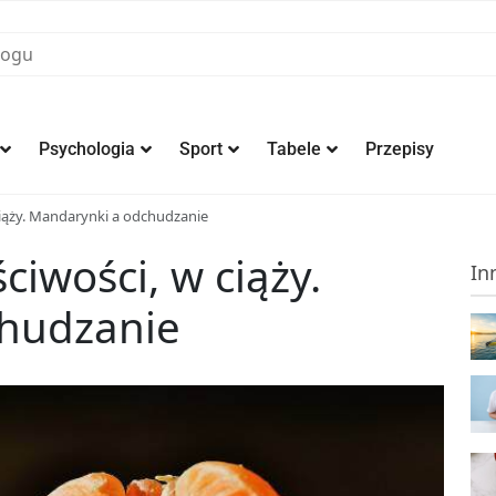
Psychologia
Sport
Tabele
Przepisy
ciąży. Mandarynki a odchudzanie
iwości, w ciąży.
In
hudzanie