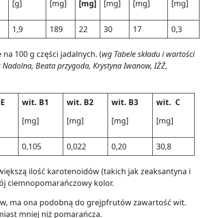
[g]
[mg]
[mg]
[mg]
[mg]
[mg]
1,9
189
22
30
17
0,3
a 100 g części jadalnych. (
wg Tabele składu i wartości
 Nadolna, Beata przygoda, Krystyna Iwanow, IŻŻ,
 E
wit. B1
wit. B2
wit. B3
wit. C
[mg]
[mg]
[mg]
[mg]
0,105
0,022
0,20
30,8
ększą ilość karotenoidów (takich jak zeaksantyna i
ój ciemnopomarańczowy kolor.
w, ma ona podobną do grejpfrutów zawartość wit.
omiast mniej niż pomarańcza.