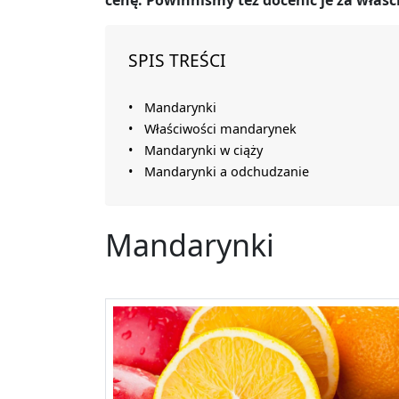
cenę. Powinniśmy też docenić je za właśc
SPIS TREŚCI
Mandarynki
Właściwości mandarynek
Mandarynki w ciąży
Mandarynki a odchudzanie
Mandarynki