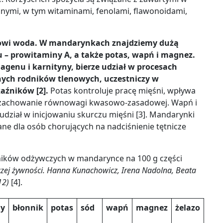
ymi, w tym witaminami, fenolami, flawonoidami,
nowi woda. W mandarynkach znajdziemy dużą
 – prowitaminy A, a także potas, wapń i magnez.
agenu i karnityny, bierze udział w procesach
ych rodników tlenowych, uczestniczy w
kaźników [2]
.
Potas kontroluje pracę mięśni, wpływa
 zachowanie równowagi kwasowo-zasadowej. Wapń i
dział w inicjowaniu skurczu mięśni [3]. Mandarynki
ane dla osób chorujących na nadciśnienie tętnicze
ików odżywczych w mandarynce na 100 g części
czej żywności. Hanna Kunachowicz, Irena Nadolna, Beata
12)
[4].
y
błonnik
potas
sód
wapń
magnez
żelazo