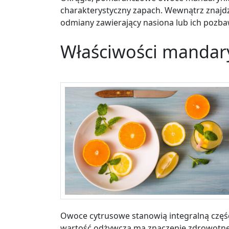
charakterystyczny zapach. Wewnątrz znajdzi
odmiany zawierający nasiona lub ich pozba
Właściwości mandar
Owoce cytrusowe stanowią integralną część
wartość odżywcza ma znaczenie zdrowotne. 