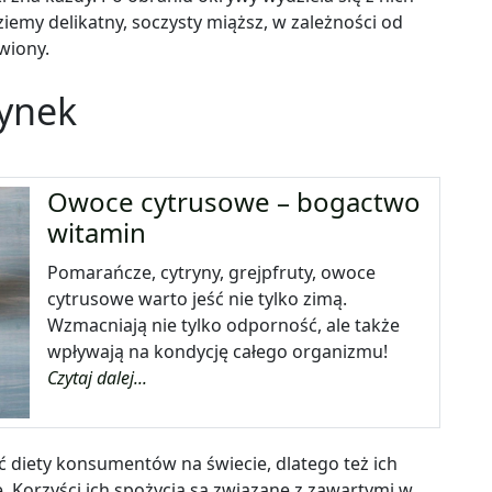
emy delikatny, soczysty miąższ, w zależności od
wiony.
ynek
Owoce cytrusowe – bogactwo
witamin
Pomarańcze, cytryny, grejpfruty, owoce
cytrusowe warto jeść nie tylko zimą.
Wzmacniają nie tylko odporność, ale także
wpływają na kondycję całego organizmu!
Czytaj dalej...
 diety konsumentów na świecie, dlatego też ich
Korzyści ich spożycia są związane z zawartymi w