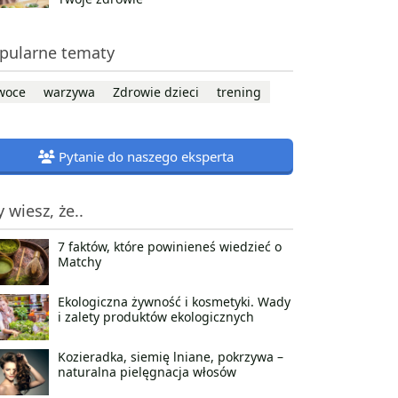
pularne tematy
woce
warzywa
Zdrowie dzieci
trening
Pytanie do naszego eksperta
y wiesz, że..
7 faktów, które powinieneś wiedzieć o
Matchy
Ekologiczna żywność i kosmetyki. Wady
i zalety produktów ekologicznych
Kozieradka, siemię lniane, pokrzywa –
naturalna pielęgnacja włosów