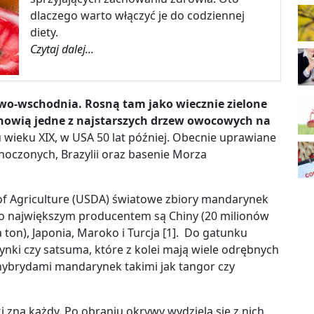
dlaczego warto włączyć je do codziennej
diety.
Czytaj dalej...
wo-wschodnia. Rosną tam jako wiecznie zielone
nowią jedne z najstarszych drzew owocowych na
u wieku XIX, w USA 50 lat później. Obecnie uprawiane
dnoczonych, Brazylii oraz basenie Morza
of
Agriculture (USDA) światowe zbiory mandarynek
ego największym producentem są Chiny (20 milionów
 ton), Japonia, Maroko i Turcja [1]
.
Do gatunku
nki czy satsuma, które z kolei mają wiele odrębnych
hybrydami mandarynek takimi jak tangor czy
na każdy. Po obraniu okrywy wydziela się z nich