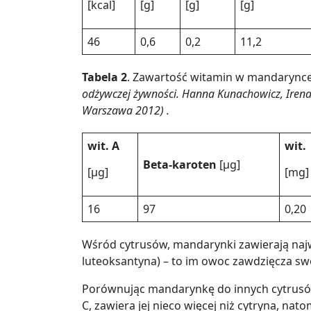
[kcal]
[g]
[g]
[g]
46
0,6
0,2
11,2
Tabela 2
. Zawartość witamin w mandarynce n
odżywczej żywności. Hanna Kunachowicz, Irena
Warszawa 2012) .
wit. A
wit.
Beta-karoten
[µg]
[µg]
[mg]
16
97
0,20
Wśród cytrusów, mandarynki zawierają najwi
luteoksantyna)
–
to im owoc zawdzięcza sw
Porównując mandarynkę do innych cytrusó
C, zawiera jej nieco więcej niż cytryna, nat