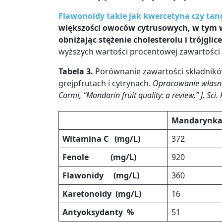
Flawonoidy takie jak kwercetyna czy ta
większości owoców cytrusowych, w tym 
obniżając stężenie cholesterolu i trójglic
wyższych wartości procentowej zawartości
Tabela 3.
Porównanie zawartości składni
grejpfrutach i cytrynach.
Opracowanie własn
Carmi, “Mandarin fruit quality: a review,” J. Sci.
Mandarynk
Witamina C (mg/L)
372
Fenole (mg/L)
920
Flawonidy (mg/L)
360
Karetonoidy (mg/L)
16
Antyoksydanty %
51