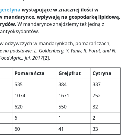
ngeretyna
występujące w znacznej ilości w
w mandarynce, wpływają na gospodarkę lipidową,
erydów.
W mandarynce znajdziemy też jedną z
 antyoksydantów.
ków odżywczych w mandarynkach, pomarańczach,
e na podstawie:
L. Goldenberg, Y. Yaniv, R. Porat, and N.
 Food Agric., Jul. 2017
[2]
.
a
Pomarańcza
Grejpfrut
Cytryna
535
384
337
1074
1671
752
620
550
32
6
1
2
60
41
33