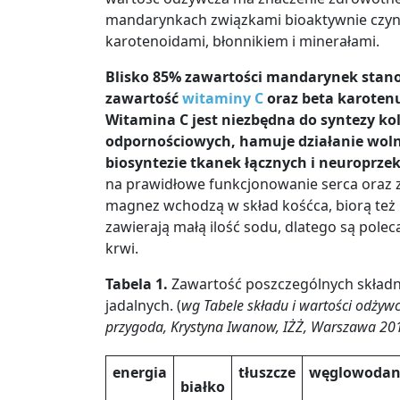
mandarynkach związkami bioaktywnie czynn
karotenoidami, błonnikiem i minerałami.
Blisko 85% zawartości mandarynek sta
zawartość
witaminy C
oraz beta karotenu
Witamina C jest niezbędna do syntezy kol
odpornościowych, hamuje działanie woln
biosyntezie tkanek łącznych i neuroprze
na prawidłowe funkcjonowanie serca oraz
magnez wchodzą w skład kośćca, biorą też u
zawierają małą ilość sodu, dlatego są polec
krwi.
Tabela 1.
Zawartość poszczególnych składn
jadalnych. (
wg Tabele składu i wartości odżyw
przygoda, Krystyna Iwanow, IŻŻ, Warszawa 20
energia
tłuszcze
węglowodan
białko