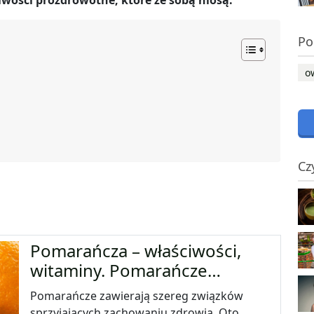
iwości prozdrowotne, które ze sobą niosą.
Po
o
Cz
Pomarańcza – właściwości,
witaminy. Pomarańcze…
Pomarańcze zawierają szereg związków
sprzyjających zachowaniu zdrowia. Oto