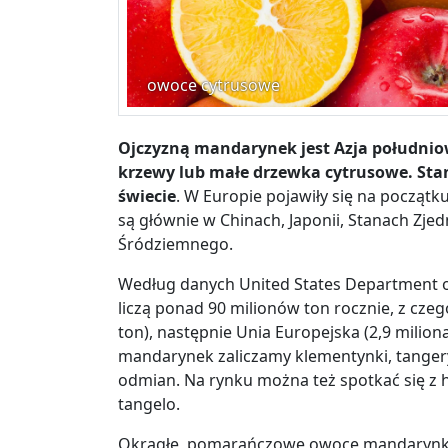
owoce cytrusowe
Ojczyzną mandarynek jest Azja południo
krzewy lub małe drzewka cytrusowe. Sta
świecie
. W Europie pojawiły się na początk
są głównie w Chinach, Japonii, Stanach Zje
Śródziemnego.
Według danych
United States Department 
liczą ponad 90 milionów ton rocznie, z cz
ton), następnie Unia Europejska (2,9 miliona
mandarynek zaliczamy klementynki, tangery
odmian. Na rynku można też spotkać się z 
tangelo.
Okrągłe, pomarańczowe owoce mandarynki z