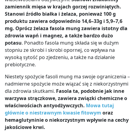
zamiennik mięsa w krajach gorzej rozwiniętych.
Stanowi źródło białka i żelaza, ponieważ 100 g
produktu zawiera odpowiednio 14,6
–
33g i 5,9
–
7,6
mg. Oprócz żelaza fasola mung zawiera istotny dla
zdrowia wapń i magnez, a także bardzo dużo
potasu
. Ponadto fasola mung składa się w dużym
stopniu ze skrobi i skrobi opornej, co wpływa na
wysoką sytość po zjedzeniu, a także na działanie
prebiotyczne.
Niestety spożycie fasoli mung ma swoje ograniczenia –
nadmierne spożycie może wiązać się z niekorzystnymi
dla zdrowia skutkami.
Fasola ta, podobnie jak inne
warzywa strączkowe, zawiera związki chemiczne o
właściwościach antyodżywczych.
Mowa tutaj
głównie o niestrawnym kwasie fitowym
oraz
hemaglutyninie o niekorzystnym wpływie na cechy
jakościowe krwi.