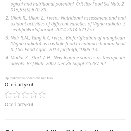
ponownie dokładnie wymieszać, po czym dodać
ogical and nutritional potential.
Crit Rev Food Sci Nutr. 2
wodę, znów wymieszać i gotować całość około 40
015;55(5):670-88.
minut do rozmiękczenia fasoli. Około 5 minut przed
Ullah R., Ullah Z., i wsp.:
Nutritional assessment and anti
końcem gotowania należy dodać posiekany jarmuż i
oxidant activities of different varieties of Vigna radiata.
S
zamieszać.
cientificWorldJournal. 2014;2014:871753.
Nair R.M., Yang R.Y., i wsp.:
Biofortification of mungbean
(Vigna radiata) as a whole food to enhance human healt
h.
J Sci Food Agric. 2013 Jun;93(8):1805-13.
Madar Z., Stark A.H.:
New legume sources as therapeutic
agents.
Br J Nutr. 2002 Dec;88 Suppl 3:S287-92
Opublikowano ponad miesiąc temu
Oceń artykuł
Oceń artykuł