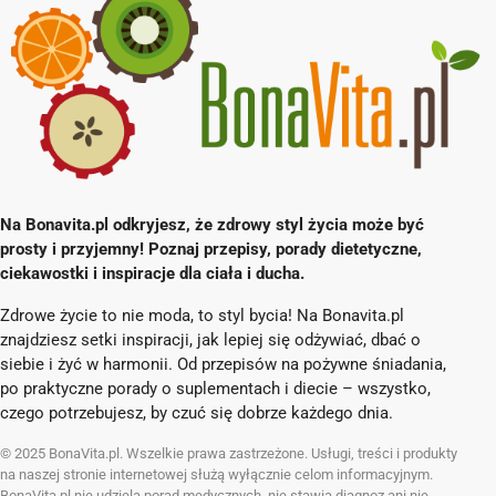
Na Bonavita.pl odkryjesz, że zdrowy styl życia może być
prosty i przyjemny! Poznaj przepisy, porady dietetyczne,
ciekawostki i inspiracje dla ciała i ducha.
Zdrowe życie to nie moda, to styl bycia! Na Bonavita.pl
znajdziesz setki inspiracji, jak lepiej się odżywiać, dbać o
siebie i żyć w harmonii. Od przepisów na pożywne śniadania,
po praktyczne porady o suplementach i diecie – wszystko,
czego potrzebujesz, by czuć się dobrze każdego dnia.
© 2025 BonaVita.pl. Wszelkie prawa zastrzeżone. Usługi, treści i produkty
na naszej stronie internetowej służą wyłącznie celom informacyjnym.
BonaVita.pl nie udziela porad medycznych, nie stawia diagnoz ani nie