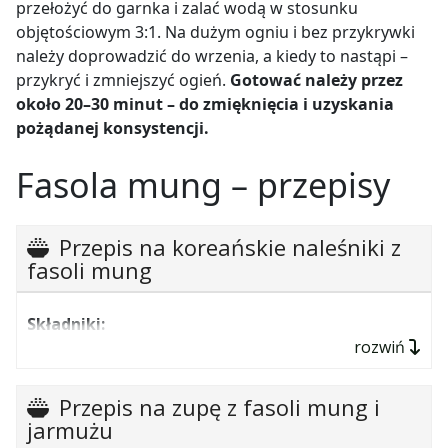
przełożyć do garnka i zalać wodą w stosunku
objętościowym 3:1. Na dużym ogniu i bez przykrywki
należy doprowadzić do wrzenia, a kiedy to nastąpi –
przykryć i zmniejszyć ogień.
Gotować należy przez
około 20
–
30 minut – do zmięknięcia i uzyskania
pożądanej konsystencji.
Fasola mung – przepisy
Przepis na koreańskie naleśniki z
fasoli mung
Składniki:
rozwiń
pół kubka obranej i namoczonej około 2
godzin lub więcej w ciepłej wodzie fasoli;
Przepis na zupę z fasoli mung i
pół kubka mąki z ryżu brązowego;
jarmużu