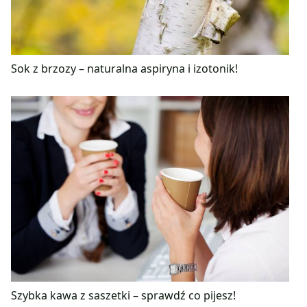
Sok z brzozy – naturalna aspiryna i izotonik!
Szybka kawa z saszetki – sprawdź co pijesz!