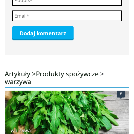
Artykuły >
Produkty spożywcze
>
warzywa
9
warzywa