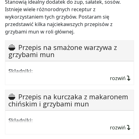
Stanowią idealny dodatek do zup, sałatek, sosów.
Istnieje wiele różnorodnych receptur z
wykorzystaniem tych grzybów. Postaram się
przedstawić kilka najciekawszych przepisów z
grzybami mun w roli głównej.
Przepis na smażone warzywa z
grzybami mun
Składniki:
rozwiń
10 dag kiełków sojowych,
10 dag fasolki szparagowej,
Przepis na kurczaka z makaronem
10 dag kalafiora,
chińskim i grzybami mun
6 grzybów mun,
Składniki:
1 średnia papryka czerwona,
rozwiń
100 g makaronu chińskiego,
1 marchewka,