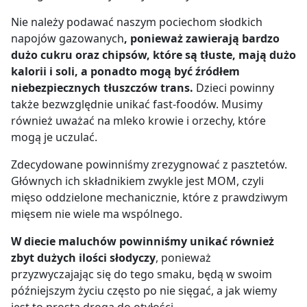
Nie należy podawać naszym pociechom słodkich
napojów gazowanych
, ponieważ zawierają bardzo
dużo cukru oraz chipsów, które są tłuste, mają dużo
kalorii i soli, a ponadto mogą być źródłem
niebezpiecznych tłuszczów trans.
Dzieci powinny
także bezwzględnie unikać fast-foodów. Musimy
również uważać na mleko krowie i orzechy, które
mogą je uczulać.
Zdecydowane powinniśmy zrezygnować z pasztetów.
Głównych ich składnikiem zwykle jest MOM, czyli
mięso oddzielone mechanicznie, które z prawdziwym
mięsem nie wiele ma wspólnego.
W diecie maluchów powinniśmy unikać również
zbyt dużych ilości słodyczy
, ponieważ
przyzwyczajając się do tego smaku, będą w swoim
późniejszym życiu często po nie sięgać, a jak wiemy
jest to prosta droga do otyłości.