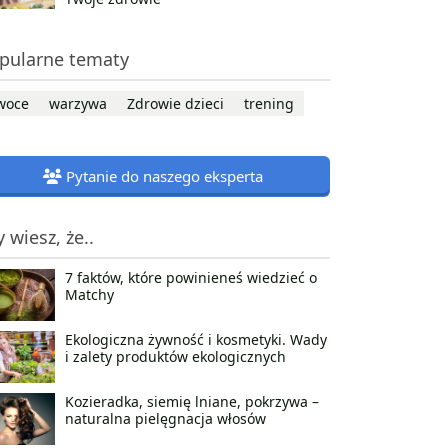
pularne tematy
woce
warzywa
Zdrowie dzieci
trening
Pytanie do naszego eksperta
y wiesz, że..
7 faktów, które powinieneś wiedzieć o
Matchy
Ekologiczna żywność i kosmetyki. Wady
i zalety produktów ekologicznych
Kozieradka, siemię lniane, pokrzywa –
naturalna pielęgnacja włosów