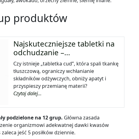
migdały, awokado, orzechy ziemne, siemię lniane.
up produktów
Najskuteczniejsze tabletki na
odchudzanie –…
Czy istnieje „tabletka cud”, która spali tkankę
tłuszczową, ograniczy wchłanianie
składników odżywczych, obniży apatyt i
przyspieszy przemianę materii?
Czytaj dalej...
ły podzielone na 12 grup.
Główna zasada
arczenie organizmowi adekwatnej dawki kwasów
 zaleca jeść 5 posiłków dziennie.