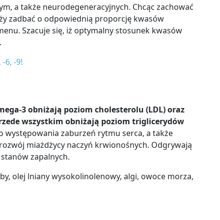
lnym, a także neurodegeneracyjnych. Chcąc zachować
ży zadbać o odpowiednią proporcję kwasów
nu. Szacuje się, iż optymalny stosunek kwasów
.
6, -9!
mega-3 o
bniżają poziom cholesterolu (LDL) oraz
przede wszystkim obniżają poziom triglicerydów
o występowania zaburzeń rytmu serca, a także
z rozwój miażdżycy naczyń krwionośnych. Odgrywają
 stanów zapalnych.
yby, olej lniany wysokolinolenowy, algi, owoce morza,