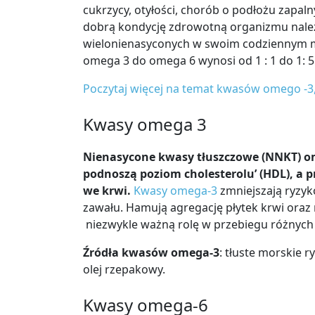
cukrzycy, otyłości, chorób o podłożu zapa
dobrą kondycję zdrowotną organizmu nale
wielonienasyconych w swoim codziennym me
omega 3 do omega 6 wynosi od 1 : 1 do 1: 5
Poczytaj więcej na temat kwasów omego -3, -
Kwasy omega 3
Nienasycone kwasy tłuszczowe (NNKT) o
podnoszą poziom cholesterolu’ (HDL), a 
we krwi.
Kwasy omega-3
zmniejszają ryzyk
zawału. Hamują agregację płytek krwi ora
niezwykle ważną rolę w przebiegu różnych
Źródła kwasów omega-3
: tłuste morskie r
olej rzepakowy.
Kwasy omega-6