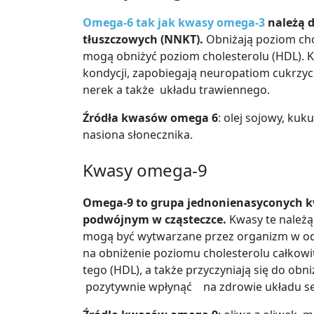
Omega-6 tak jak kwasy omega-3
należą 
tłuszczowych (NNKT).
Obniżają poziom chol
mogą obniżyć poziom cholesterolu (HDL). 
kondycji, zapobiegają neuropatiom cukrzyco
nerek a także układu trawiennego.
Źródła kwasów omega 6
: olej sojowy, kuk
nasiona słonecznika.
Kwasy omega-9
Omega-9 to grupa jednonienasyconych 
podwójnym w cząsteczce.
Kwasy te należ
mogą być wytwarzane przez organizm w o
na obniżenie poziomu cholesterolu całkowit
tego (HDL),
a także przyczyniają się do obn
pozytywnie
wpłynąć na zdrowie układu s