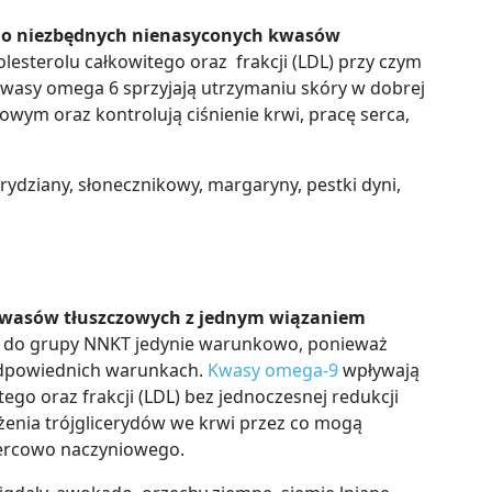
do niezbędnych nienasyconych kwasów
esterolu całkowitego oraz frakcji (LDL) przy czym
Kwasy omega 6 sprzyjają utrzymaniu skóry w dobrej
wym oraz kontrolują ciśnienie krwi, pracę serca,
urydziany, słonecznikowy, margaryny, pestki dyni,
kwasów tłuszczowych z jednym wiązaniem
ą do grupy NNKT jedynie warunkowo, ponieważ
dpowiednich warunkach.
Kwasy omega-9
wpływają
ego oraz frakcji (LDL) bez jednoczesnej redukcji
iżenia trójglicerydów we krwi przez co mogą
ercowo naczyniowego
.