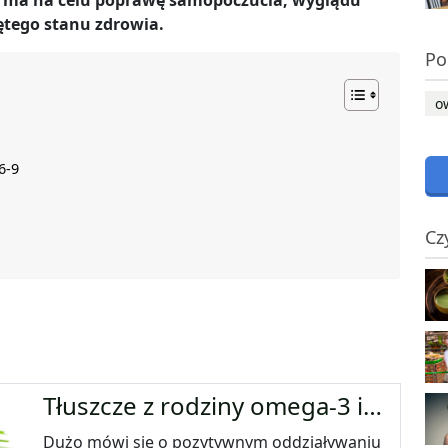
 ma na celu poprawę samopoczucia, wyglądu
ętego stanu zdrowia.
Po
o
6-9
Cz
Tłuszcze z rodziny omega-3 i…
Dużo mówi się o pozytywnym oddziaływaniu