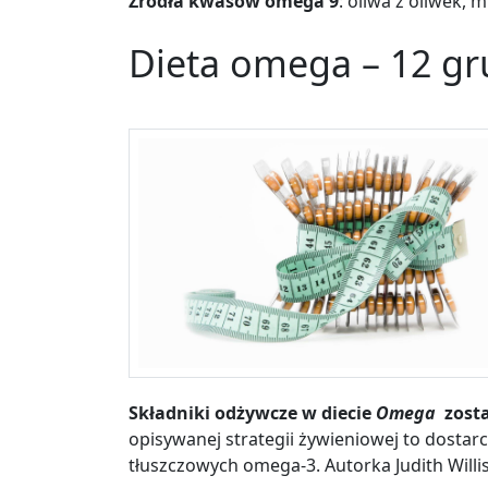
Źródła kwasów omega 9
: oliwa z oliwek, 
Dieta omega
–
12 gr
Składniki odżywcze w diecie
Omega
zosta
opisywanej strategii żywieniowej to dost
tłuszczowych omega-3. Autorka Judith Willis