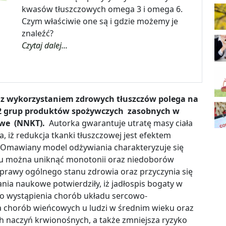
kwasów tłuszczowych omega 3 i omega 6.
Czym właściwie one są i gdzie możemy je
znaleźć?
Czytaj dalej...
 z wykorzystaniem zdrowych tłuszczów polega na
 grup produktów spożywczych zasobnych w
we (NNKT).
Autorka gwarantuje utratę masy ciała
ża, iż redukcja tkanki tłuszczowej jest efektem
Omawiany model odżywiania charakteryzuje się
u można uniknąć monotonii oraz niedoborów
rawy ogólnego stanu zdrowia oraz przyczynia się
ania naukowe potwierdziły, iż jadłospis bogaty w
o wystąpienia chorób układu sercowo-
a chorób wieńcowych u ludzi w średnim wieku oraz
 naczyń krwionośnych, a także zmniejsza ryzyko