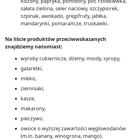
kiszony, papryka, pomidory, por, rzodkiewka,
sałata zielona, seler naciowy, szczypiorek,
szpinak,
awokado, grejpfruty, jabłka,
mandarynki, pomarańcze, truskawki.
Na liście produktów przeciwwskazanych
znajdziemy natomiast:
wyroby cukiernicze, dżemy, miody, syropy,
galaretki,
mleko,
ziemniaki,
kasze,
makarony,
pieczywo,
owoce o wyższej zawartości węglowodanów
(m.in. banany, winogrona, mango).