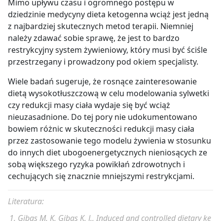
Mimo upływu czasu i ogromnego postępu w
dziedzinie medycyny dieta ketogenna wciąż jest jedną
z najbardziej skutecznych metod terapii. Niemniej
należy zdawać sobie sprawę, że jest to bardzo
restrykcyjny system żywieniowy, który musi być ściśle
przestrzegany i prowadzony pod okiem specjalisty.
Wiele badań sugeruje, że rosnące zainteresowanie
dietą wysokotłuszczową w celu modelowania sylwetki
czy redukcji masy ciała wydaje się być wciąż
nieuzasadnione. Do tej pory nie udokumentowano
bowiem różnic w skuteczności redukcji masy ciała
przez zastosowanie tego modelu żywienia w stosunku
do innych diet ubogoenergetycznych nieniosących ze
sobą większego ryzyka powikłań zdrowotnych i
cechujących się znacznie mniejszymi restrykcjami.
Literatura:
Gibas M. K, Gibas K. J., Induced and controlled dietary ke