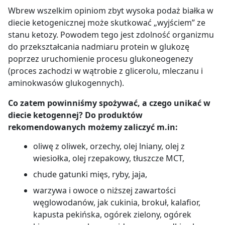
Wbrew wszelkim opiniom zbyt wysoka podaż białka w
diecie ketogenicznej może skutkować „wyjściem” ze
stanu ketozy.
Powodem tego jest zdolność organizmu
do przekształcania
nadmiaru protein w glukozę
poprzez uruchomienie procesu glukoneogenezy
(proces zachodzi w wątrobie z glicerolu, mleczanu i
aminokwasów glukogennych).
Co zatem powinniśmy spożywać, a czego unikać w
diecie ketogennej? Do produktów
rekomendowanych możemy zaliczyć m.in:
oliwę z oliwek, orzechy, olej lniany, olej z
wiesiołka, olej rzepakowy, tłuszcze MCT,
chude gatunki mięs, ryby, jaja,
warzywa i owoce o niższej zawartości
węglowodanów, jak cukinia, brokuł, kalafior,
kapusta pekińska, ogórek zielony, ogórek