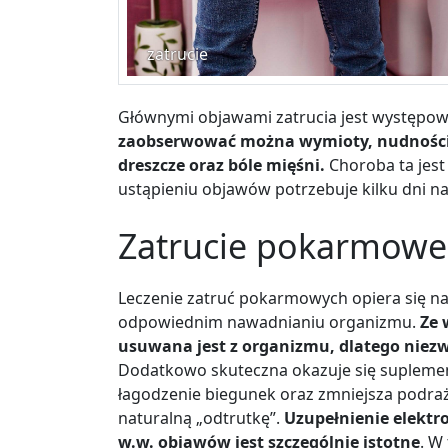
zatrucie
Głównymi objawami zatrucia jest występow
zaobserwować można wymioty, nudności, 
dreszcze oraz bóle mięśni.
Choroba ta jest
ustąpieniu objawów potrzebuje kilku dni n
Zatrucie pokarmowe 
Leczenie zatruć pokarmowych opiera się n
odpowiednim nawadnianiu organizmu.
Ze 
usuwana jest z organizmu, dlatego niezw
Dodatkowo skuteczna okazuje się supleme
łagodzenie biegunek oraz zmniejsza podr
naturalną „odtrutkę”.
Uzupełnienie elektr
w.w. objawów jest szczególnie istotne
. W