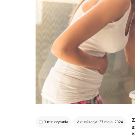
Z
🕣
3
min czytania
Aktualizacja: 27 maja, 2024
s
N