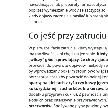
nawadniające lub preparaty farmaceutycz
poprzez wymieszanie wody ze szczyptą so
kiedy objawy zaczną się nasilać lub staną si
lekarza.
Co jeść przy zatruc
W pierwszej fazie zatrucia, kiedy występują
ma możliwości, ani chęci na jedzenie.
Kiedy
„wilczy” głód, sprawiający, że chory zjad
prowadzi do powrotu objawów, niekiedy ze 
by wprowadzany pokarm stopniowo włączać d
potrzebuje czasu by powrócić do pełnej kon
opartą na kleikach z ryżu czy kaszy jęcz
kukurydzianej i sucharków, krakersów, b
dodatku przypraw i cukru). Z pewnością un
słodkich oraz intensywnie przyprawionych.
przetworów
. Spożywane płyny powinny być 