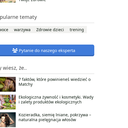
pularne tematy
woce
warzywa
Zdrowie dzieci
trening
Pytanie do naszego eksperta
y wiesz, że..
7 faktów, które powinieneś wiedzieć o
Matchy
Ekologiczna żywność i kosmetyki. Wady
i zalety produktów ekologicznych
Kozieradka, siemię lniane, pokrzywa –
naturalna pielęgnacja włosów