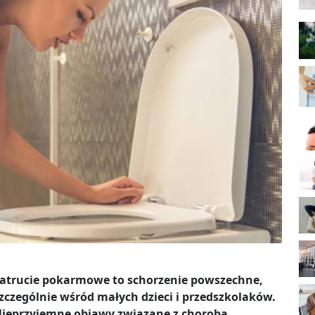
atrucie pokarmowe to schorzenie powszechne,
zczególnie wśród małych dzieci i przedszkolaków.
ieprzyjemne objawy związane z chorobą