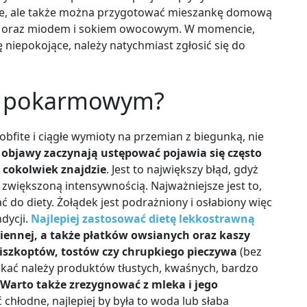
ne, ale także można przygotować mieszankę domową
li oraz miodem i sokiem owocowym. W momencie,
ę niepokojące, należy natychmiast zgłosić się do
iu pokarmowym?
 obfite i ciągłe wymioty na przemian z biegunką, nie
 objawy zaczynają ustępować pojawia się często
a cokolwiek znajdzie
. Jest to największy błąd, gdyż
zwiększoną intensywnością. Najważniejsze jest to,
o diety. Żołądek jest podrażniony i osłabiony więc
dycji.
Najlepiej zastosować dietę lekkostrawną
miennej, a także płatków owsianych oraz kaszy
iszkoptów, tostów czy chrupkiego pieczywa
(bez
ikać należy produktów tłustych, kwaśnych, bardzo
Warto także zrezygnować z mleka i jego
chłodne, najlepiej by była to woda lub słaba