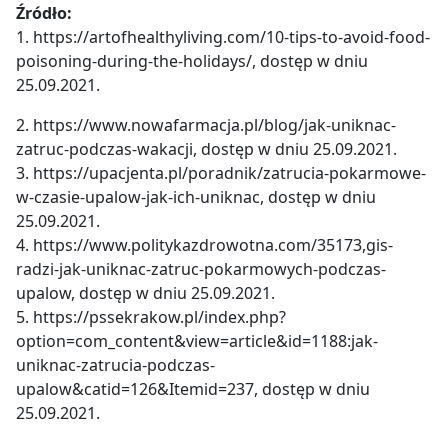
Źródło:
1. https://artofhealthyliving.com/10-tips-to-avoid-food-
poisoning-during-the-holidays/, dostęp w dniu
25.09.2021.
2. https://www.nowafarmacja.pl/blog/jak-uniknac-
zatruc-podczas-wakacji, dostęp w dniu 25.09.2021.
3. https://upacjenta.pl/poradnik/zatrucia-pokarmowe-
w-czasie-upalow-jak-ich-uniknac, dostęp w dniu
25.09.2021.
4. https://www.politykazdrowotna.com/35173,gis-
radzi-jak-uniknac-zatruc-pokarmowych-podczas-
upalow, dostęp w dniu 25.09.2021.
5. https://pssekrakow.pl/index.php?
option=com_content&view=article&id=1188:jak-
uniknac-zatrucia-podczas-
upalow&catid=126&Itemid=237, dostęp w dniu
25.09.2021.