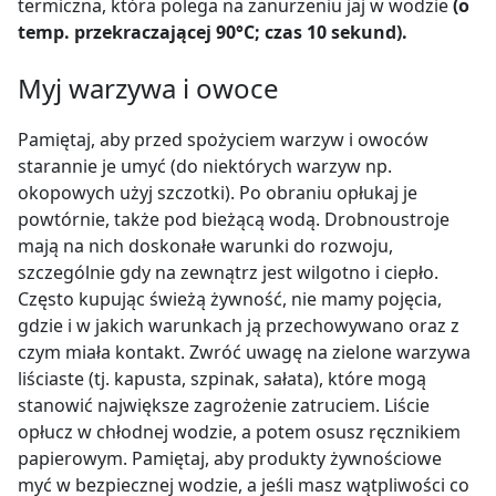
termiczna, która polega na zanurzeniu jaj w wodzie
(o
temp. przekraczającej 90°C; czas 10 sekund).
Myj warzywa i owoce
Pamiętaj, aby przed spożyciem warzyw i owoców
starannie je umyć (do niektórych warzyw np.
okopowych użyj szczotki). Po obraniu opłukaj je
powtórnie, także pod bieżącą wodą. Drobnoustroje
mają na nich doskonałe warunki do rozwoju,
szczególnie gdy na zewnątrz jest wilgotno i ciepło.
Często kupując świeżą żywność, nie mamy pojęcia,
gdzie i w jakich warunkach ją przechowywano oraz z
czym miała kontakt. Zwróć uwagę na zielone warzywa
liściaste (tj. kapusta, szpinak, sałata), które mogą
stanowić największe zagrożenie zatruciem. Liście
opłucz w chłodnej wodzie, a potem osusz ręcznikiem
papierowym. Pamiętaj, aby produkty żywnościowe
myć w bezpiecznej wodzie, a jeśli masz wątpliwości co