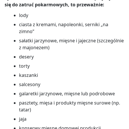
się do zatruć pokarmowych, to przeważnie:
lody
ciasta z kremami, napoleonki, serniki „na
zimno”
sałatki jarzynowe, mięsne i jajeczne (szczególnie
z majonezem)
desery
torty
kaszanki
salcesony
galaretki jarzynowe, mięsne lub podrobowe
pasztety, mięsa i produkty mięsne surowe (np.
tatar)
jaja
konserwy mięsne domowej produkcji.