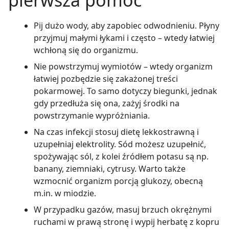
pierwsza pomoc
Pij dużo wody, aby zapobiec odwodnieniu. Płyny
przyjmuj małymi łykami i często – wtedy łatwiej
wchłoną się do organizmu.
Nie powstrzymuj wymiotów – wtedy organizm
łatwiej pozbędzie się zakażonej treści
pokarmowej. To samo dotyczy biegunki, jednak
gdy przedłuża się ona, zażyj środki na
powstrzymanie wypróżniania.
Na czas infekcji stosuj dietę lekkostrawną i
uzupełniaj elektrolity. Sód możesz uzupełnić,
spożywając sól, z kolei źródłem potasu są np.
banany, ziemniaki, cytrusy. Warto także
wzmocnić organizm porcją glukozy, obecną
m.in. w miodzie.
W przypadku gazów, masuj brzuch okrężnymi
ruchami w prawą stronę i wypij herbatę z kopru