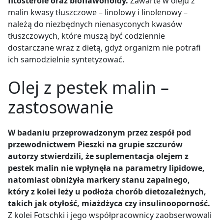
fitosterole oraz bioflawonoidy.
Zawarte w oleju z
malin kwasy tłuszczowe
–
linolowy i linolenowy
–
należą do niezbędnych nienasyconych kwasów
tłuszczowych, które muszą być codziennie
dostarczane wraz z dietą, gdyż organizm nie potrafi
ich samodzielnie syntetyzować.
Olej z pestek malin –
zastosowanie
W badaniu przeprowadzonym przez zespół pod
przewodnictwem Pieszki na grupie szczurów
autorzy stwierdzili, że suplementacja olejem z
pestek malin nie wpłynęła na parametry lipidowe,
natomiast obniżyła markery stanu zapalnego,
który z kolei leży u podłoża chorób dietozależnych,
takich jak otyłość, miażdżyca czy insulinooporność.
Z kolei Fotschki i jego współpracownicy zaobserwowali