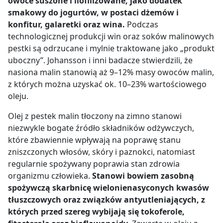
owoce suszone i liofilizowane, jako dodatek
smakowy do jogurtów, w postaci dżemów i
konfitur, galaretki oraz wina.
Podczas
technologicznej produkcji win oraz soków malinowych
pestki są odrzucane i mylnie traktowane jako „produkt
uboczny”. Johansson i inni badacze stwierdzili, że
nasiona malin stanowią aż 9
–
12% masy owoców malin,
z których można uzyskać ok. 10
–
23% wartościowego
oleju.
Olej z pestek malin tłoczony na zimno stanowi
niezwykle bogate źródło składników odżywczych,
które zbawiennie wpływają na poprawę stanu
zniszczonych włosów, skóry i paznokci, natomiast
regularnie spożywany poprawia stan zdrowia
organizmu człowieka.
Stanowi bowiem zasobną
spożywczą skarbnicę wielonienasyconych kwasów
tłuszczowych oraz związków antyutleniających, z
których przed szereg wybijają się tokoferole,