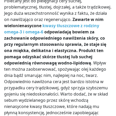
Polecany jest do pielęgnacji cery suchej,
problematycznej, tłustej, dojrzałej, a także trądzikowej.
Jego duża wszechstronność wynika z faktu, że działa
on nawilżająco oraz regenerująco.
Zawarte w nim
wielonienasycone
kwasy tłuszczowe z rodziny
omega-3 i omega-6
odpowiadają bowiem za
zachowanie odpowiedniego nawilżenia skóry, co
przy regularnym stosowaniu sprawia, że staje się
ona miękka, delikatna i elastyczna. Produkt ten
pomaga odzyskać skórze tłustej lub suchej
odpowiednią równowagę wodno-lipidową
. Wpływ
ten można zaobserwować, spożywając olej każdego
dnia bądź smarując nim, najlepiej na noc, twarz.
Odpowiednio nawilżona cera jest bardzo istotna w
przypadku cery trądzikowej, gdyż sprzyja szybszemu
gojeniu się niedoskonałości. Warto dodać, że w skład
sebum wydzielanego przez skórę wchodzą
nienasycone kwasy tłuszczowe, które nadają mu
płynną konsystencję, jednocześnie zapobiegając