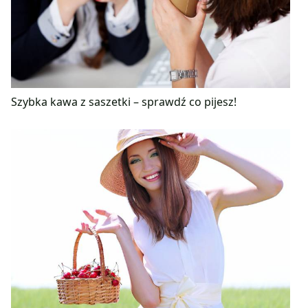
Szybka kawa z saszetki – sprawdź co pijesz!