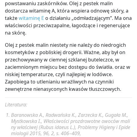
powstawaniu zaskórników. Olej z pestek malin
dostarcza witaminę A, która wspiera odnowę skóry, a
także
witaminę E
o działaniu „odmładzającym”. Ma ona
właściwości przeciwzapalne, łagodzące i regenerujące
na skórę.
Olej z pestek malin niestety nie należy do niedrogich
kosmetyków z pobliskiej drogerii. Ważne, aby był on
przechowywany w ciemnej szklanej buteleczce, w
zaciemnionym miejscu bez dostępu do światła. oraz w
niskiej temperaturze, czyli najlepiej w lodówce.
Zapobiega to utlenianiu wrażliwych na czynniki
zewnętrzne nienasyconych kwasów tłuszczowych.
Literatura:
Baranowska A., Radwańska K., Zarzecka K., Gugała M.,
Mystkowska I., Właściwości prozdrowotne owoców mali
ny właściwej (Rubus idaeus L.), Problemy Higieny i Epide
miologii 2015, 96, 2, s. 406–409,