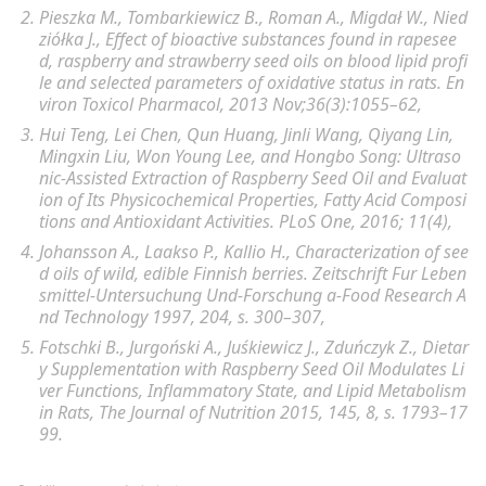
Pieszka M
.,
Tombarkiewicz B
.,
Roman A
.,
Migdał W
.,
Nied
ziółka J
., Effect of bioactive substances found in rapesee
d, raspberry and strawberry seed oils on blood lipid profi
le and selected parameters of oxidative status in rats.
En
viron Toxicol Pharmacol
, 2013 Nov;36(3):1055–62,
Hui Teng
,
Lei Chen
,
Qun Huang
,
Jinli Wang
,
Qiyang Lin
,
Mingxin Liu
,
Won Young Lee
, and
Hongbo Song
: Ultraso
nic-Assisted Extraction of Raspberry Seed Oil and Evaluat
ion of Its Physicochemical Properties, Fatty Acid Composi
tions and Antioxidant Activities.
PLoS One
, 2016; 11(4),
Johansson A., Laakso P., Kallio H., Characterization of see
d oils of wild, edible Finnish berries. Zeitschrift Fur Leben
smittel-Untersuchung Und-Forschung a-Food Research A
nd Technology 1997, 204, s. 300–307,
Fotschki B., Jurgoński A., Juśkiewicz J., Zduńczyk Z.,
Dietar
y Supplementation with Raspberry Seed Oil Modulates Li
ver Functions, Inflammatory State, and Lipid Metabolism
in Rats,
The Journal of Nutrition
2015, 145, 8, s. 1793–17
99.