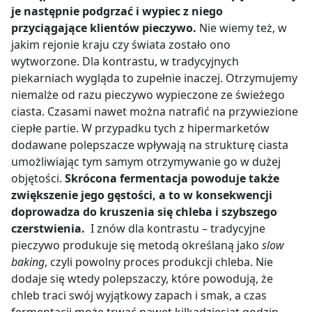
je następnie podgrzać i wypiec z niego
przyciągające klientów pieczywo.
Nie wiemy też, w
jakim rejonie kraju czy świata zostało ono
wytworzone. Dla kontrastu, w tradycyjnych
piekarniach wygląda to zupełnie inaczej. Otrzymujemy
niemalże od razu pieczywo wypieczone ze świeżego
ciasta. Czasami nawet można natrafić na przywiezione
ciepłe partie. W przypadku tych z hipermarketów
dodawane polepszacze wpływają na strukturę ciasta
umożliwiając tym samym otrzymywanie go w dużej
objętości.
Skrócona fermentacja powoduje także
zwiększenie jego gęstości, a to w konsekwencji
doprowadza do kruszenia się chleba i szybszego
czerstwienia.
I znów dla kontrastu – tradycyjne
pieczywo produkuje się metodą określaną jako
slow
baking
, czyli powolny proces produkcji chleba. Nie
dodaje się wtedy polepszaczy, które powodują, że
chleb traci swój wyjątkowy zapach i smak, a czas