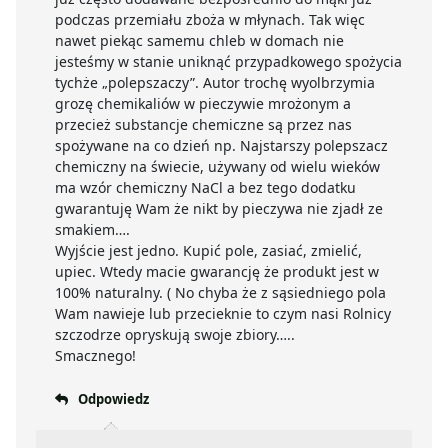
podczas przemiału zboża w młynach. Tak więc
nawet piekąc samemu chleb w domach nie
jesteśmy w stanie uniknąć przypadkowego spożycia
tychże „polepszaczy”. Autor trochę wyolbrzymia
grozę chemikaliów w pieczywie mrożonym a
przecież substancje chemiczne są przez nas
spożywane na co dzień np. Najstarszy polepszacz
chemiczny na świecie, używany od wielu wieków
ma wzór chemiczny NaCl a bez tego dodatku
gwarantuję Wam że nikt by pieczywa nie zjadł ze
smakiem….
Wyjście jest jedno. Kupić pole, zasiać, zmielić,
upiec. Wtedy macie gwarancję że produkt jest w
100% naturalny. ( No chyba że z sąsiedniego pola
Wam nawieje lub przecieknie to czym nasi Rolnicy
szczodrze opryskują swoje zbiory…..
Smacznego!
Odpowiedz