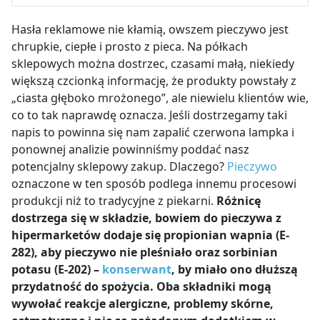
Hasła reklamowe nie kłamią, owszem pieczywo jest
chrupkie, ciepłe i prosto z pieca. Na półkach
sklepowych można dostrzec, czasami małą, niekiedy
większą czcionką informację, że produkty powstały z
„ciasta głęboko mrożonego”, ale niewielu klientów wie,
co to tak naprawdę oznacza. Jeśli dostrzegamy taki
napis to powinna się nam zapalić czerwona lampka i
ponownej analizie powinniśmy poddać nasz
potencjalny sklepowy zakup. Dlaczego?
Pieczywo
oznaczone w ten sposób podlega innemu procesowi
produkcji niż to tradycyjne z piekarni.
Różnicę
dostrzega się w składzie, bowiem do pieczywa z
hipermarketów dodaje się propionian wapnia (E-
282), aby pieczywo nie pleśniało oraz sorbinian
potasu (E-202) –
konserwant
, by miało ono dłuższą
przydatność do spożycia. Oba składniki mogą
wywołać reakcje alergiczne, problemy skórne,