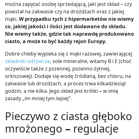
można zapytać osobę sprzedającą, jaki jest skład – czy
powstał na zakwasie czy na drożdżach oraz z jakiej
mąki.
W przypadku tych z hipermarketów nie wiemy
co, jakiej jakości i ilości jest dodawane do składu.
Nie wiemy także, gdzie tak naprawdę produkowano
ciasto, a może to być każdy rejon Europy.
Dobre chleby wypieka się z mąki razowej, zawierającej
składniki odżywcze
, sole mineralne, witamy B i E (choć
oczywiście także z pszennej, pszenno-żytniej,
orkiszowej). Dodaje się wodę źródlaną, bez chloru, na
zakwasie lub drożdżach, a proces trwa kilkadziesiąt
godzin, a nie kilka. Jego skład jest krótki
–
w imię
zasady „im mniej tym lepiej”.
Pieczywo z ciasta głęboko
mrożonego
–
regulacje