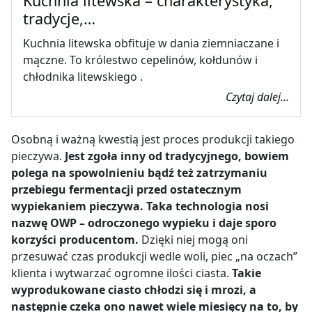
Kuchnia litewska – charakterystyka,
tradycje,…
Kuchnia litewska obfituje w dania ziemniaczane i
mączne. To królestwo cepelinów, kołdunów i
chłodnika litewskiego .
Czytaj dalej...
Osobną i ważną kwestią jest proces produkcji takiego
pieczywa.
Jest zgoła inny od tradycyjnego, bowiem
polega na spowolnieniu bądź też zatrzymaniu
przebiegu fermentacji przed ostatecznym
wypiekaniem pieczywa. Taka technologia nosi
nazwę OWP – odroczonego wypieku i daje sporo
korzyści producentom.
Dzięki niej mogą oni
przesuwać czas produkcji wedle woli, piec „na oczach”
klienta i wytwarzać ogromne ilości ciasta.
Takie
wyprodukowane ciasto chłodzi się i mrozi, a
następnie czeka ono nawet wiele miesięcy na to, by