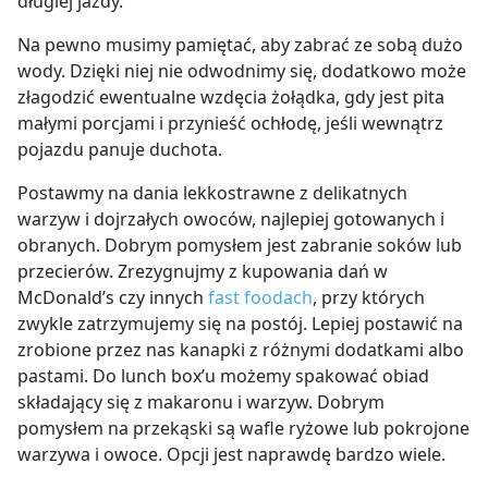
długiej jazdy.
Na pewno musimy pamiętać, aby zabrać ze sobą dużo
wody. Dzięki niej nie odwodnimy się, dodatkowo może
złagodzić ewentualne wzdęcia żołądka, gdy jest pita
małymi porcjami i przynieść ochłodę, jeśli wewnątrz
pojazdu panuje duchota.
Postawmy na dania lekkostrawne z delikatnych
warzyw i dojrzałych owoców, najlepiej gotowanych i
obranych. Dobrym pomysłem jest zabranie soków lub
przecierów. Zrezygnujmy z kupowania dań w
McDonald’s czy innych
fast foodach
, przy których
zwykle zatrzymujemy się na postój. Lepiej postawić na
zrobione przez nas kanapki z różnymi dodatkami albo
pastami. Do lunch box’u możemy spakować obiad
składający się z makaronu i warzyw. Dobrym
pomysłem na przekąski są wafle ryżowe lub pokrojone
warzywa i owoce. Opcji jest naprawdę bardzo wiele.