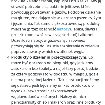
brokuły, kalafior, fasola, kapusta i brukselka. Aby ją
strawić potrzebne są bakterie jelitowe, które
powodują powstawanie gazów. Podobne działanie
ma gluten, znajdujący się w ziarnach pszenicy, żyta
i jęczmienia. Tak samo ciężkostrawne są produkty
mleczne (przez obecność
laktozy
), jabłka, śliwki i
gruszki (ponieważ zawierają sorbitol) i alkohol.
Duże ilości napojów gazowanych również
przyczyniają się do uczucia rozpierania w żołądku
poprzez zawarty w nich dwutlenek węgla.
Produkty o działaniu przeczyszczającym.
Co
może być gorszego od biegunki, gdy jedziemy
autokarem bez toalety, a najbliższy postój będzie
za cztery godziny i to w dodatku w miejscu, gdzie
nie ma porządnej łazienki. Takiej sytuacji możemy
się ustrzec, jeśli będziemy unikać produktów o
wysokiej zawartości ciężkostrawnych
węglowodanów złożonych. Należy do nich
pełnoziarnisty chleb i makaron oraz inne produkty