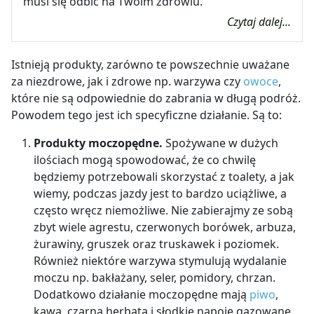
musi się odbić na Twoim zdrowiu.
Czytaj dalej...
Istnieją produkty, zarówno te powszechnie uważane
za niezdrowe, jak i zdrowe np. warzywa czy
owoce
,
które nie są odpowiednie do zabrania w długą podróż.
Powodem tego jest ich specyficzne działanie. Są to:
Produkty moczopędne.
Spożywane w dużych
ilościach mogą spowodować, że co chwilę
będziemy potrzebowali skorzystać z toalety, a jak
wiemy, podczas jazdy jest to bardzo uciążliwe, a
często wręcz niemożliwe. Nie zabierajmy ze sobą
zbyt wiele agrestu, czerwonych borówek, arbuza,
żurawiny, gruszek oraz truskawek i poziomek.
Również niektóre warzywa stymulują wydalanie
moczu np. bakłażany, seler, pomidory, chrzan.
Dodatkowo działanie moczopędne mają
piwo
,
kawa, czarna herbata i słodkie napoje gazowane.