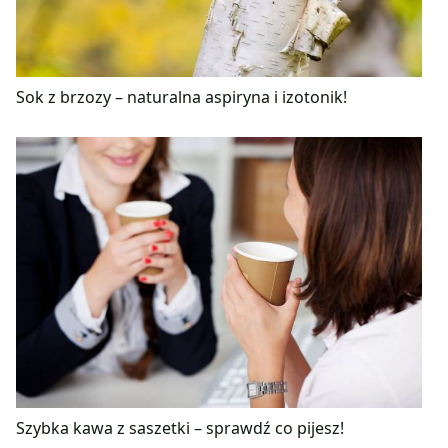
Sok z brzozy – naturalna aspiryna i izotonik!
Szybka kawa z saszetki – sprawdź co pijesz!