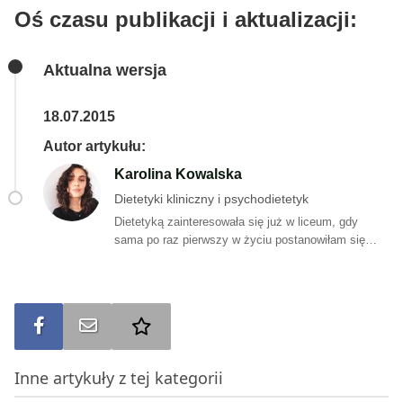
Oś czasu publikacji i aktualizacji:
Aktualna wersja
18.07.2015
Autor artykułu:
Karolina Kowalska
Dietetyki kliniczny i psychodietetyk
Dietetyką zainteresowała się już w liceum, gdy
sama po raz pierwszy w życiu postanowiłam się
odchudzać. Łatwo nie było. <strong>Internet pełny
był (i nadal jest) dziwnych porad, niesprawdzonych
informacji i co tu owijać w bawełnę… zwykłych
bzdur!</strong> Pani Karolina jednak postanowiła
Udostępnij na FB
Wyślij na e-mail
Dodaj do ulubionych
nie dać za wygraną żywieniowym mitom i tym oto
sposobem wylądowałam na studiach z Dietetyki.
Podczas pięciu lat nauki i na licznych kursach
Inne artykuły z tej kategorii
zdobyła solidne podstawy, a praca z pacjentami
dodatkowo wyposażyła Panią Karolinę nie tylko w