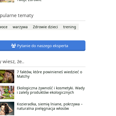
pularne tematy
woce
warzywa
Zdrowie dzieci
trening
Pytanie do naszego eksperta
y wiesz, że..
7 faktów, które powinieneś wiedzieć o
Matchy
Ekologiczna żywność i kosmetyki. Wady
i zalety produktów ekologicznych
Kozieradka, siemię lniane, pokrzywa –
naturalna pielęgnacja włosów