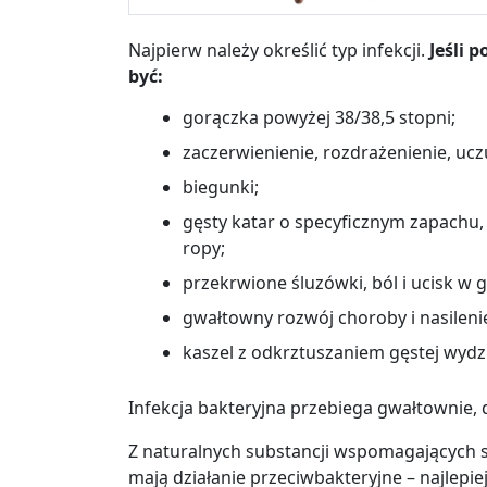
Najpierw należy określić typ infekcji.
Jeśli 
być:
gorączka powyżej 38/38,5 stopni;
zaczerwienienie, rozdrażenienie, ucz
biegunki;
gęsty katar o specyficznym zapachu,
ropy;
przekrwione śluzówki, ból i ucisk w g
gwałtowny rozwój choroby i nasilen
kaszel z odkrztuszaniem gęstej wydzi
Infekcja bakteryjna przebiega gwałtownie,
Z naturalnych substancji wspomagających sk
mają działanie przeciwbakteryjne
– n
ajlepi