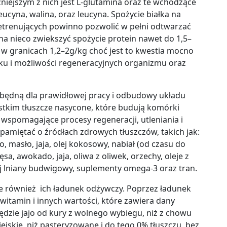
żniejszym z nich jest L-glutamina oraz te wchodzące
ucyna, walina, oraz leucyna. Spożycie białka na
nietrenujących powinno pozwolić w pełni odtwarzać
na nieco zwiekszyć spożycie protein nawet do 1,5
–
w granicach 1,2
–
2g/kg choć jest to kwestia mocno
łku i możliwości regeneracyjnych organizmu oraz
będną dla prawidłowej pracy i odbudowy układu
stkim tłuszcze nasycone, które budują komórki
e wspomagające procesy regeneracji, utleniania i
pamiętać o źródłach zdrowych tłuszczów, takich jak:
 masło, jaja, olej kokosowy, nabiał (od czasu do
sa, awokado, jaja, oliwa z oliwek, orzechy, oleje z
ej lniany budwigowy, suplementy omega-3 oraz tran.
le również ich ładunek odżywczy. Poprzez ładunek
witamin i innych wartości, które zawiera dany
zie jajo od kury z wolnego wybiegu, niż z chowu
jskie, niż pasteryzowane i do tego 0% tłuszczu, bez