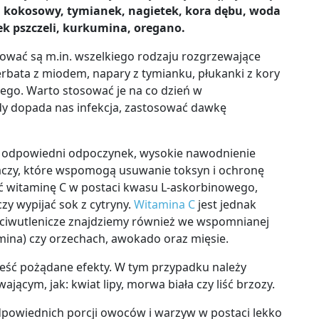
lej kokosowy, tymianek, nagietek, kora dębu, woda
łek pszczeli, kurkumina, oregano.
ować są m.in. wszelkiego rodzaju rozgrzewające
herbata z miodem, napary z tymianku, płukanki z kory
elego. Warto stosować je na co dzień w
y dopada nas infekcja, zastosować dawkę
ż o odpowiedni odpoczynek, wysokie nawodnienie
aczy, które wspomogą usuwanie toksyn i ochronę
 witaminę C w postaci kwasu L-askorbinowego,
czy wypijać sok z cytryny.
Witamina C
jest jednak
eciwutlenicze znajdziemy również we wspomnianej
mina) czy orzechach, awokado oraz mięsie.
ść pożądane efekty. W tym przypadku należy
jącym, jak: kwiat lipy, morwa biała czy liść brzozy.
owiednich porcji owoców i warzyw w postaci lekko