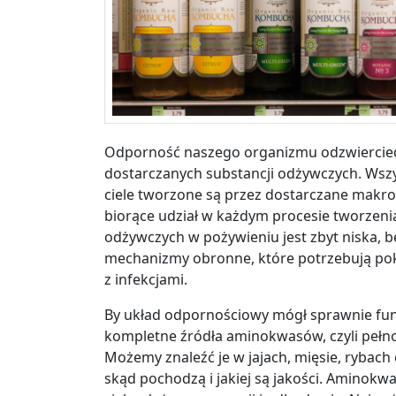
Odporność naszego organizmu odzwierciedl
dostarczanych substancji odżywczych. Wszy
ciele tworzone są przez dostarczane makro
biorące udział w każdym procesie tworzenia. 
odżywczych w pożywieniu jest zbyt niska, 
mechanizmy obronne, które potrzebują pokł
z infekcjami.
By układ odpornościowy mógł sprawnie fu
kompletne źródła aminokwasów, czyli
pełn
Możemy znaleźć je w jajach, mięsie, rybach
skąd pochodzą i jakiej są jakości. Aminok