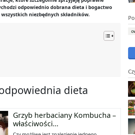
cje, które szczególnie sprzyjają poprawie
wchodzi odpowiednio dobrana dieta i bogactwo
 wszystkich niezbędnych składników.
Po
o
Cz
odpowiednia dieta
Grzyb herbaciany Kombucha –
właściwości…
Czy możliwe jest znalezienie jednego