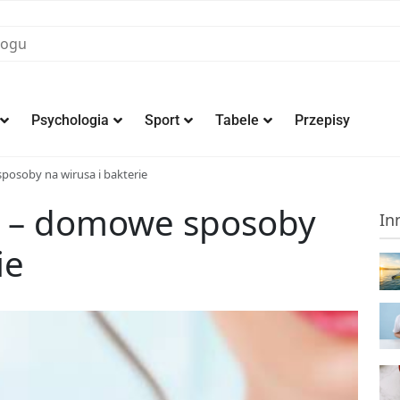
Psychologia
Sport
Tabele
Przepisy
posoby na wirusa i bakterie
e – domowe sposoby
In
ie