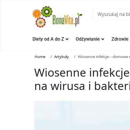
Diety od A do Z
Odżywianie
Zdrowie
Home
Artykuły
Wiosenne infekcje – domowe s
Wiosenne infekcj
na wirusa i bakter