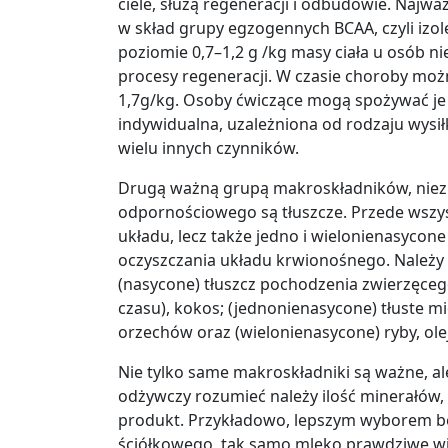
ciele, służą regeneracji i odbudowie. Najwa
w skład grupy egzogennych BCAA, czyli izole
poziomie 0,7
–
1,2 g /kg masy ciała u osób 
procesy regeneracji. W czasie choroby moż
1,7g/kg. Osoby ćwiczące mogą spożywać je 
indywidualna, uzależniona od rodzaju wysi
wielu innych czynników.
Drugą ważną grupą makroskładników, niez
odpornościowego są
tłuszcze
. Przede wszy
układu, lecz także jedno i wielonienasycon
oczyszczania układu krwionośnego. Należy 
(nasycone) tłuszcz pochodzenia zwierzęcego,
czasu), kokos; (jednonienasycone) tłuste mię
orzechów oraz (wielonienasycone) ryby, ol
Nie tylko same makroskładniki są ważne, a
odżywczy rozumieć należy ilość minerałów, 
produkt. Przykładowo, lepszym wyborem będ
ściółkowego, tak samo mleko prawdziwe wie