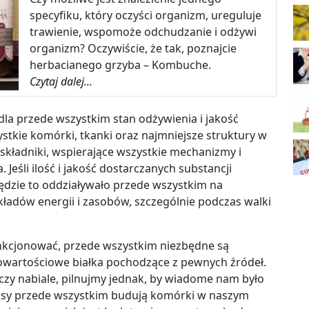
specyfiku, który oczyści organizm, ureguluje
trawienie, wspomoże odchudzanie i odżywi
organizm? Oczywiście, że tak, poznajcie
herbacianego grzyba – Kombuche.
Czytaj dalej...
a przede wszystkim stan odżywienia i jakość
stkie komórki, tkanki oraz najmniejsze struktury w
składniki, wspierające wszystkie mechanizmy i
Jeśli ilość i jakość dostarczanych substancji
będzie to oddziaływało przede wszystkim na
adów energii i zasobów, szczególnie podczas walki
nkcjonować, przede wszystkim niezbędne są
owartościowe białka
pochodzące z pewnych źródeł.
 czy nabiale, pilnujmy jednak, by wiadome nam było
wasy przede wszystkim budują komórki w naszym