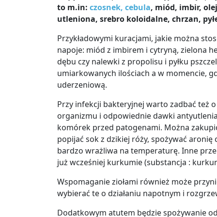
to m.in:
czosnek, cebula
, miód, imbir, o
utleniona, srebro koloidalne, chrzan, py
Przykładowymi kuracjami, jakie można stos
napoje: miód z imbirem i cytryną, zielona 
dębu czy nalewki z propolisu i pyłku pszcz
umiarkowanych ilościach a w momencie, gd
uderzeniową.
Przy infekcji bakteryjnej warto zadbać te
organizmu i odpowiednie dawki antyutleni
komórek przed patogenami. Można zakupić
popijać sok z dzikiej róży, spożywać aronię 
bardzo wrażliwa na temperaturę. Inne prz
już wcześniej kurkumie (substancja : kurku
Wspomaganie ziołami również może przynie
wybierać te o działaniu napotnym i rozgrzewa
Dodatkowym atutem będzie spożywanie odp