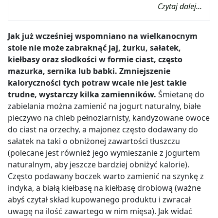
Czytaj dalej...
Jak już wcześniej wspomniano na wielkanocnym
stole nie może zabraknąć jaj, żurku, sałatek,
kiełbasy oraz słodkości w formie ciast, często
mazurka, sernika lub babki.
Zmniejszenie
kaloryczności tych potraw wcale nie jest takie
trudne, wystarczy kilka zamienników.
Śmietanę do
zabielania można zamienić na jogurt naturalny, białe
pieczywo na chleb pełnoziarnisty, kandyzowane owoce
do ciast na orzechy, a majonez często dodawany do
sałatek na taki o obniżonej zawartości tłuszczu
(polecane jest również jego wymieszanie z jogurtem
naturalnym, aby jeszcze bardziej obniżyć kalorie).
Często podawany boczek warto zamienić na szynkę z
indyka, a białą kiełbasę na kiełbasę drobiową (ważne
abyś czytał skład kupowanego produktu i zwracał
uwagę na ilość zawartego w nim mięsa). Jak widać