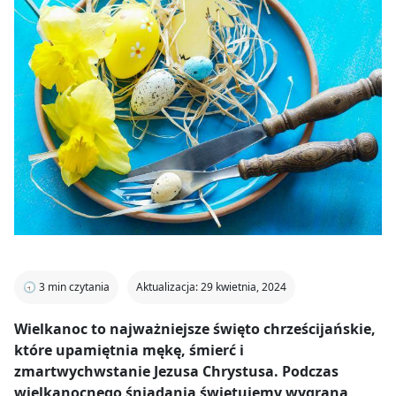
🕣
3
min czytania
Aktualizacja: 29 kwietnia, 2024
Wielkanoc to najważniejsze święto chrześcijańskie,
które upamiętnia mękę, śmierć i
zmartwychwstanie Jezusa Chrystusa. Podczas
wielkanocnego śniadania świętujemy wygraną