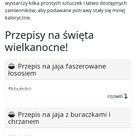
wystarczy kilka prostych sztuczek i łatwo dostępnych
zamienników, aby podawane potrawy stały się mniej
kaloryczne.
Przepisy na święta
wielkanocne!
Przepis na jaja faszerowane
łososiem
Składniki:
rozwiń
Jaja 5 szt.
Łosoś wędzony 100g
Przepis na jaja z buraczkami i
Jogurt naturalny, grecki 20g
chrzanem
Szczypior