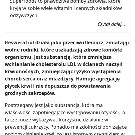
Superfoods to prawdziwe bomby zdrowia, które
kryją w sobie wiele witamin i cennych składników
odżywczych.
Czytaj dalej...
Resweratrol działa jako przeciwutleniacz, zmiatając
wolne rodniki, które uszkadzają zdrowe komórki
organizmu. Jest substancją, która zmniejsza
wchłanianie cholesterolu LDL w ścianach naczyń
krwionośnych, zmniejszając ryzyko wystąpienia
chorób serca oraz miażdżycy. Hamuje agregację
płytek krwi i nie dopuszcza do powstawania
groźnych zakrzepów.
Postrzegany jest jako substancja, która ma
właściwości zapobiegające występowaniu otyłości, a
także może wykazywać korzystne działanie w
prewencji cukrzycy. Ponadto ma zdolności obniżające
poziom ciśnienia krwi, co jest istotnym czynnikiem w