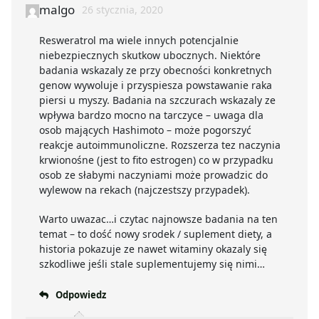
malgo
26 stycznia, 2020
Resweratrol ma wiele innych potencjalnie
niebezpiecznych skutkow ubocznych. Niektóre
badania wskazaly ze przy obecności konkretnych
genow wywoluje i przyspiesza powstawanie raka
piersi u myszy. Badania na szczurach wskazaly ze
wpływa bardzo mocno na tarczyce – uwaga dla
osob mających Hashimoto – może pogorszyć
reakcje autoimmunoliczne. Rozszerza tez naczynia
krwionośne (jest to fito estrogen) co w przypadku
osob ze słabymi naczyniami może prowadzic do
wylewow na rekach (najczestszy przypadek).
Warto uwazac…i czytac najnowsze badania na ten
temat – to dość nowy srodek / suplement diety, a
historia pokazuje ze nawet witaminy okazaly się
szkodliwe jeśli stale suplementujemy się nimi…
Odpowiedz