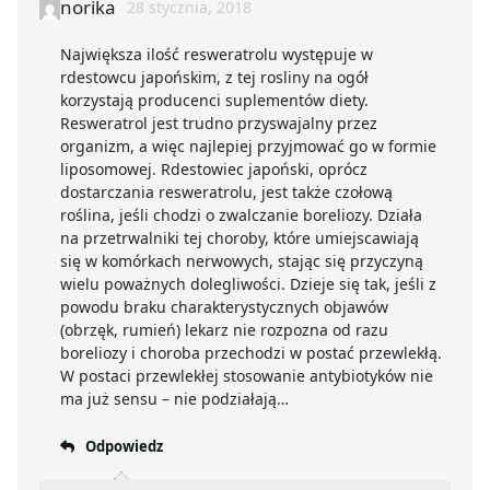
norika
28 stycznia, 2018
Największa ilość resweratrolu występuje w
rdestowcu japońskim, z tej rosliny na ogół
korzystają producenci suplementów diety.
Resweratrol jest trudno przyswajalny przez
organizm, a więc najlepiej przyjmować go w formie
liposomowej. Rdestowiec japoński, oprócz
dostarczania resweratrolu, jest także czołową
roślina, jeśli chodzi o zwalczanie boreliozy. Działa
na przetrwalniki tej choroby, które umiejscawiają
się w komórkach nerwowych, stając się przyczyną
wielu poważnych dolegliwości. Dzieje się tak, jeśli z
powodu braku charakterystycznych objawów
(obrzęk, rumień) lekarz nie rozpozna od razu
boreliozy i choroba przechodzi w postać przewlekłą.
W postaci przewlekłej stosowanie antybiotyków nie
ma już sensu – nie podziałają…
Odpowiedz