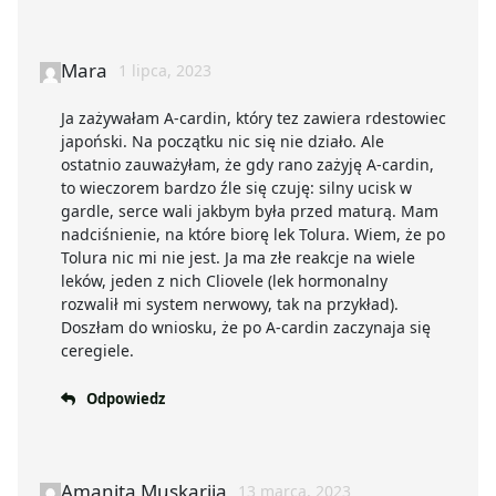
Mara
1 lipca, 2023
Ja zażywałam A-cardin, który tez zawiera rdestowiec
japoński. Na początku nic się nie działo. Ale
ostatnio zauważyłam, że gdy rano zażyję A-cardin,
to wieczorem bardzo źle się czuję: silny ucisk w
gardle, serce wali jakbym była przed maturą. Mam
nadciśnienie, na które biorę lek Tolura. Wiem, że po
Tolura nic mi nie jest. Ja ma złe reakcje na wiele
leków, jeden z nich Cliovele (lek hormonalny
rozwalił mi system nerwowy, tak na przykład).
Doszłam do wniosku, że po A-cardin zaczynaja się
ceregiele.
Odpowiedz
Amanita Muskarija
13 marca, 2023