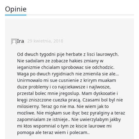
Opinie
Ira
29 kwietnia, 2018
Od dwuch tygodni pije herbate z lisci laurowych.
Nie sadxilam ze zobacze hakies zmiany w
ieganizmie chcialam sprobowac sie odchodzic.
Waga po dwuch rygidniach nie zmienila sie ale…
Unirmowalo mi sue cusnienie z krirym muakam
duze problemy i co najciekawsze i najlwosze,
przestal bolec mnie jregoslup. Mam dyskooatie i
kręgi zniszczone cuezka pracą. Czasami bol byl nie
milosierny. Teraz go nie ma. Nie wiem jak to
mozliwe. Nie migkam sue ibyc bez pyralginy a teraz
zapomnialam ze istnieje.. Nie uwierzylabym jakby
mi ktos wspomnial o tym ze kiscie laurowe mi
pomoga ale teraz wiem i polecam..