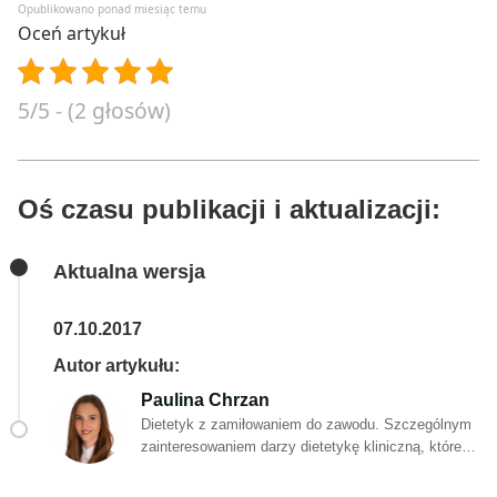
Opublikowano ponad miesiąc temu
Oceń artykuł
5/5 - (2 głosów)
Oś czasu publikacji i aktualizacji:
Aktualna wersja
07.10.2017
Autor artykułu:
Paulina Chrzan
Dietetyk z zamiłowaniem do zawodu. Szczególnym
zainteresowaniem darzy dietetykę kliniczną, której
różne koncepcje i nowości na bieżąco weryfikuje z
aktualnymi i rzetelnymi badaniami naukowymi.