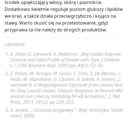
środek upiększający włosy, skórę i paznokcie.
Dodatkowo świetnie reguluje poziom glukozy i lipidów
we krwi, a także działa przeciwgrzybiczo i kojąco na
stawy. Warto skusić się na przetestowanie, gdyż
przyprawa ta nie należy do drogich produktów.
Literatura:
A. Khan, G. Zaman,R. A. Anderson: „Bay Leaves Improve
Glucose and Lipid Profile of People with Type 2 Diabete
s.”, J Clin Biochem Nutr. 2009 Jan; 44(1): 52–56.
E. Panza, M. Tersigni, M. Iorizzi, F. Zollo, S. De Marino, C.
Festa, M. Napolitano, G .Castello, A. Ialenti, A. Ianaro: „L
auroside B, a Megastigmane Glycoside from Laurus Nob
ilis (Bay Laurel) Leaves, Induces Apoptosis in Human Mel
anoma Cell Lines by Inhibiting NF-κB Activation.”, J. Nat.
Prod., 2011, 74 (2), pp 228–233.
A. Sarwa: „ Lecznicze przyprawy.”, Wyd. Armoryka, Sando
mierz, 2009.