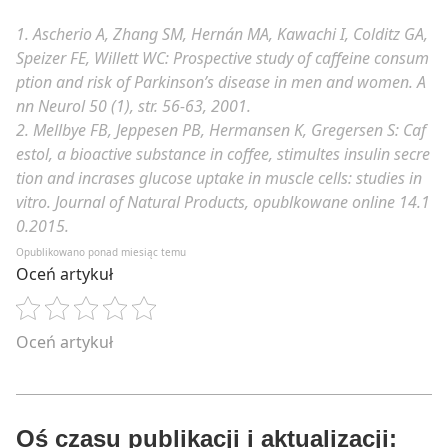
1. Ascherio A, Zhang SM, Hernán MA, Kawachi I, Colditz GA,
Speizer FE, Willett WC: Prospective study of caffeine consum
ption and risk of Parkinson’s disease in men and women. A
nn Neurol 50 (1), str. 56-63, 2001.
2. Mellbye FB, Jeppesen PB, Hermansen K, Gregersen S: Caf
estol, a bioactive substance in coffee, stimultes insulin secre
tion and incrases glucose uptake in muscle cells: studies in
vitro. Journal of Natural Products, opublkowane online 14.1
0.2015.
Opublikowano ponad miesiąc temu
Oceń artykuł
Oceń artykuł
Oś czasu publikacji i aktualizacji: