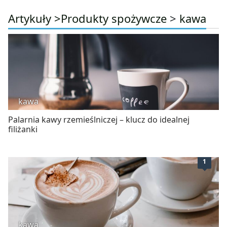
Artykuły >
Produkty spożywcze
>
kawa
kawa
Palarnia kawy rzemieślniczej – klucz do idealnej
filiżanki
1
kawa