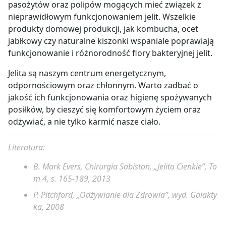
pasożytów oraz polipów mogących mieć związek z
nieprawidłowym funkcjonowaniem jelit. Wszelkie
produkty domowej produkcji, jak kombucha, ocet
jabłkowy czy naturalne kiszonki wspaniale poprawiają
funkcjonowanie i różnorodność flory bakteryjnej jelit.
Jelita są naszym centrum energetycznym,
odpornościowym oraz chłonnym. Warto zadbać o
jakość ich funkcjonowania oraz higienę spożywanych
posiłków, by cieszyć się komfortowym życiem oraz
odżywiać, a nie tylko karmić nasze ciało.
Literatura:
B. Mark Evers, Chirurgia Sabiston, „Jelito Cienkie”, To
m 4, s. 165-189, 2013
P. Pitchford, „Odżywianie dla Zdrowia”, wyd. Galakty
ka, 2008