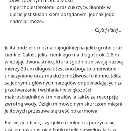
cywilizacyjnym m. in. otyłości,
hipercholesterolemii oraz cukrzycy. Błonnik w
diecie jest składnikiem pożądanym, jednak jego
nadmiar może…
Czytaj dalej...
Jelita podzielić można najogólniej na jelito grube oraz
cienkie. Całość jelita cienkiego ma długość ok. 2,8 m
wliczając dwunastnicę, która zgodnie ze swoją nazwą
mierzy 20 cm długości. Jest ono bogato unerwione i
unaczynione oraz ma duże możliwości chłonne. Jelita
są jednym z głównych narządów odpowiadających za
przetwarzanie i wchłanianie większości
makroskładników i minerałów, a także za resorpcję
zwrotną wody. Dzięki mimowolnym skurczom mięśni
jelitowych przesuwa się treść pokarmowa.
Pierwszy odciek, czyli jelito cienkie rozpoczyna się
ujściem dwunastnicy. Funkcje jelit są wielorakie i w