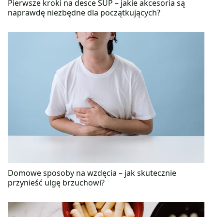
Pierwsze kroki na desce SUP – jakie akcesoria są
gdzie mogłaby w spokoju celebrować naturę i
naprawdę niezbędne dla początkujących?
harmonię, obserowaną głównie w ogrodzie z własną
uprawą drzew i krzewów owocowych. Nigdy nie
cierpi z powodu braku pozytywnego myślenia.
Domowe sposoby na wzdęcia – jak skutecznie
przynieść ulgę brzuchowi?