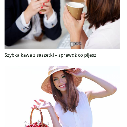
Szybka kawa z saszetki – sprawdź co pijesz!