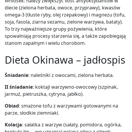
Wniosek: należy zwiększyć ilość antyoksydantów w
diecie (zielona herbata, owoce, przyprawy), kwasów
omega-3 (tłuste ryby, olej rzepakowy) i magnezu (tofu,
soja, fasola, ziarna sezamu, zielone warzywa, bataty).
To trzy najważniejsze grupy pożywienia, które
spowalniają procesy starzenia się, a także zapobiegają
stanom zapalnym i wielu chorobom.
Dieta Okinawa – jadłospis
Śniadanie
: naleśniki z owocami, zielona herbata.
II śniadanie
: koktajl warzywno-owocowy (szpinak,
jarmuż, pietruszka, cytryna, jabłko).
Obiad
: smażone tofu z warzywami gotowanymi na
parze, słodkie ziemniaki.
Kolacja
: sałatka z warzyw (sałaty, pomidora, ogórka,
brokuła itp. – wg uznania) polana oliwą z oliwek.