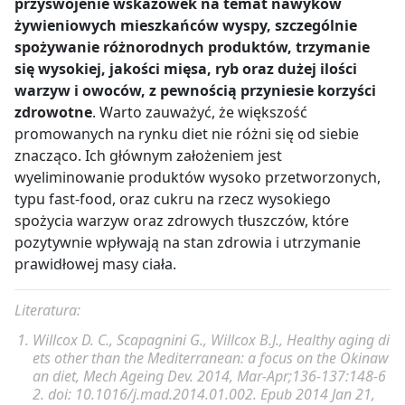
przyswojenie wskazówek na temat nawyków
żywieniowych mieszkańców wyspy, szczególnie
W małym rondlu podgrzewamy miso z sake i
Sos:
spożywanie różnorodnych produktów, trzymanie
mirinem, redukując sos na wolnym ogniu.
woda – ¼ szkl.,
Gotujemy fasolkę, kalafior i brokuł kilka minut,
się wysokiej, jakości mięsa, ryb oraz dużej ilości
do delikatnego zmięknięcia, ale tak żeby
warzyw i owoców, z pewnością przyniesie korzyści
miso – 1 łyżka,
warzywa zachowały świeży, zielony kolor.
zdrowotne
. Warto zauważyć, że większość
mleko kokosowe – 1/3 puszki,
Polać sosem i gotowe!
promowanych na rynku diet nie różni się od siebie
masło orzechowe – 1 łyżka,
znacząco. Ich głównym założeniem jest
wyeliminowanie produktów wysoko przetworzonych,
szczypior, papryka chili,
typu fast-food, oraz cukru na rzecz wysokiego
przyprawa shichimi togarashi.
spożycia warzyw oraz zdrowych tłuszczów, które
pozytywnie wpływają na stan zdrowia i utrzymanie
Wykonanie
prawidłowej masy ciała.
Świeże, całe krewetki oczyścić – oderwać głowy,
zdjąć pancerze, następnie, nacinając grzbiet po
Literatura:
wypukłej i wklęsłej stronie krewetki, wyjąć
Willcox D. C
.,
Scapagnini G
.,
Willcox B.J
., Healthy aging di
czarne jelita. Ogonki można pozostawić.
ets other than the Mediterranean: a focus on the Okinaw
Ugotować ryż w lekko osolonej wodzie.
an diet,
Mech Ageing Dev.
2014, Mar-Apr;136-137:148-6
Na patelnię wlać wodę, włożyć pastę miso,
2. doi: 10.1016/j.mad.2014.01.002. Epub 2014 Jan 21,