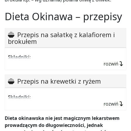
Dieta Okinawa – przepisy
Przepis na sałatkę z kalafiorem i
brokułem
Składniki:
rozwiń
pół kalafiora,
pół brokuła,
Przepis na krewetki z ryżem
150 g fasolki szparagowej,
125 g jasnej
pasty miso
,
Składniki:
rozwiń
50 ml
sake
,
krewetki – 400 g,
50 ml
mirinu
.
czerwona papryka – ½ szt.,
Dieta okinawska nie jest magicznym lekarstwem
prowadzącym do długowieczności, jednak
ryż – 100 g.
Wykonanie