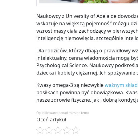
Naukowcy z University of Adelaide dowodz
wskazuje na większą pojemność mózgu dzieck
wzrost masy ciała zachodzący w pierwszych
inteligencję niemowlęcia, szczególnie inteli
Dla rodziców, którzy dbają o prawidłowy wzr
intelektualny, cenną wiadomością mogą by
Psychological Science. Naukowcy podkreśl
dziecka i kobiety ciężarnej. Ich spożywani
Kwasy omega-3 są niezwykle
ważnym składn
posiłkach powinna być obowiązkowa. Kwas
nasze zdrowie fizyczne, jak i dobrą kondycję
Opublikowano ponad miesiąc temu
Oceń artykuł