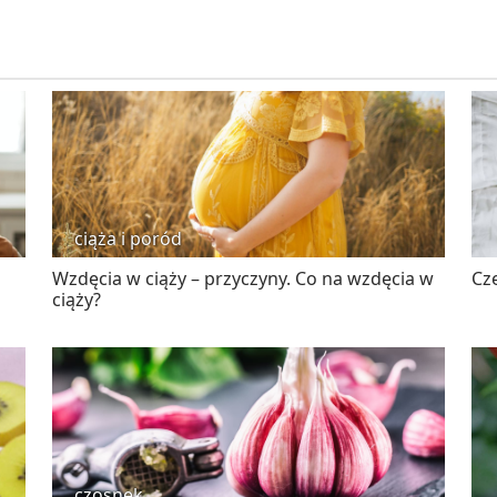
ciąża i poród
Wzdęcia w ciąży – przyczyny. Co na wzdęcia w
Cze
ciąży?
czosnek