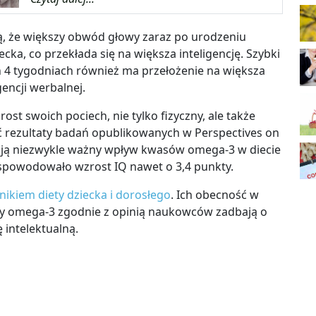
ą, że większy obwód głowy zaraz po urodzeniu
a, co przekłada się na większa inteligencję. Szybki
 4 tygodniach również ma przełożenie na większa
gencji werbalnej.
ost swoich pociech, nie tylko fizyczny, ale także
ć rezultaty badań opublikowanych w Perspectives on
ają niezwykle ważny wpływ kwasów omega-3 w diecie
e spowodowało wzrost IQ nawet o 3,4 punkty.
ikiem diety dziecka i dorosłego
. Ich obecność w
y omega-3 zgodnie z opinią naukowców zadbają o
 intelektualną.