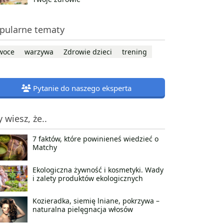
pularne tematy
woce
warzywa
Zdrowie dzieci
trening
Pytanie do naszego eksperta
y wiesz, że..
7 faktów, które powinieneś wiedzieć o
Matchy
Ekologiczna żywność i kosmetyki. Wady
i zalety produktów ekologicznych
Kozieradka, siemię lniane, pokrzywa –
naturalna pielęgnacja włosów