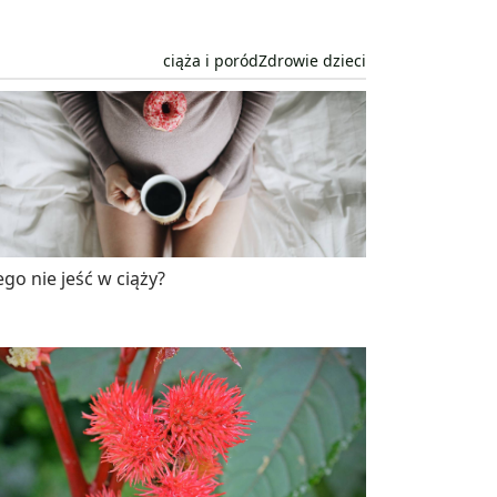
ciąża i poród
Zdrowie dzieci
go nie jeść w ciąży?