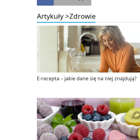
Artykuły >
Zdrowie
E-recepta – jakie dane się na niej znajdują?