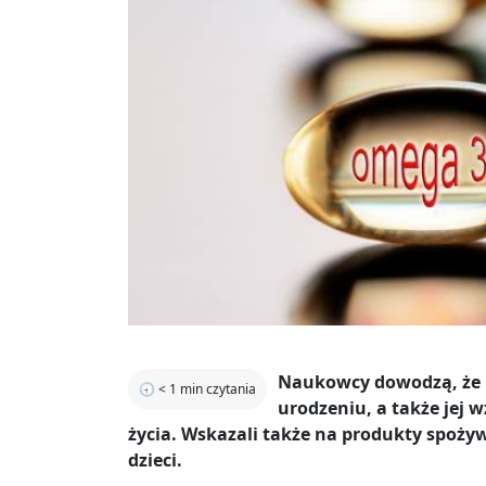
Naukowcy dowodzą, że n
🕣
< 1
min czytania
urodzeniu, a także jej 
życia. Wskazali także na produkty spoży
dzieci.