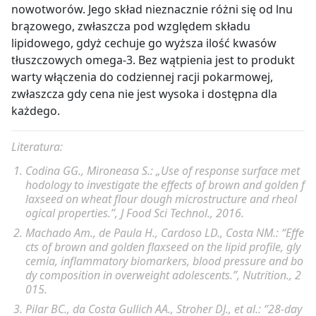
nowotworów. Jego skład nieznacznie różni się od lnu
brązowego, zwłaszcza pod względem składu
lipidowego, gdyż cechuje go wyższa ilość kwasów
tłuszczowych omega-3. Bez wątpienia jest to produkt
warty włączenia do codziennej racji pokarmowej,
zwłaszcza gdy cena nie jest wysoka i dostępna dla
każdego.
Literatura:
Codina GG., Mironeasa S.: „
Use of response surface met
hodology to investigate the effects of brown and golden f
laxseed on wheat flour dough microstructure and rheol
ogical properties
.”, J Food Sci Technol., 2016.
Machado Am., de Paula H., Cardoso LD., Costa NM.: “Effe
cts of brown and golden flaxseed on the lipid profile, gly
cemia, inflammatory biomarkers, blood pressure and bo
dy composition in overweight adolescents.”, Nutrition., 2
015.
Pilar BC., da Costa Gullich AA., Stroher DJ., et al.: “28-day