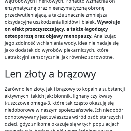
wątrobowych i nerkowych. Ponadto wzmacnia on
enzymatyczną oraz nieenzymatyczną obronę
przeciwutleniającą, a także znacznie zmniejsza
oksydacyjne uszkodzenia lipidów i białek.
Wywołuje
on efekt przeczyszczający, a także łagodzący
osteoporozę oraz objawy menopauzy.
Analizując
jego zdolność wchłaniania wody, idealnie nadaje się
jako dodatek do wyrobów piekarniczych, które
uatrakcyjni sensorycznie, jak również zdrowotne.
Len złoty a brązowy
Zarówno len złoty, jak i brązowy to kopalnia substancji
aktywnych, takich jak: błonnik, lignany czy kwasy
tłuszczowe omega-3, które tak często okazują się
niedoborowe w naszym społeczeństwie. Ich niedobór
odnotowywany jest zwłaszcza wśród osób starszych i
dzieci, gdyż znikome okazuje się w tych populacjach
spożycie ryb, będących głównym źródłem owych