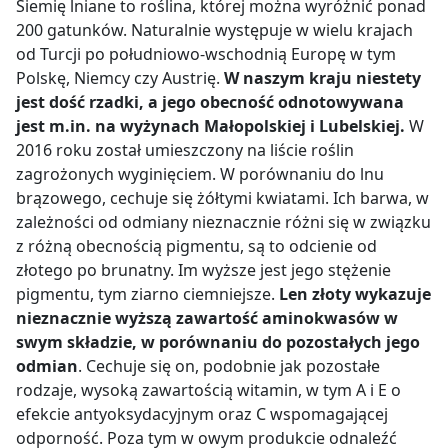
Siemię lniane to roślina, której można wyróżnić ponad
200 gatunków. Naturalnie występuje w wielu krajach
od Turcji po południowo-wschodnią Europę w tym
Polskę, Niemcy czy Austrię.
W naszym kraju niestety
jest dość rzadki, a jego obecność odnotowywana
jest m.in. na wyżynach Małopolskiej i Lubelskiej.
W
2016 roku został umieszczony na liście roślin
zagrożonych wyginięciem. W porównaniu do lnu
brązowego, cechuje się żółtymi kwiatami. Ich barwa, w
zależności od odmiany nieznacznie różni się w związku
z różną obecnością pigmentu, są to odcienie od
złotego po brunatny. Im wyższe jest jego stężenie
pigmentu, tym ziarno ciemniejsze.
Len złoty wykazuje
nieznacznie wyższą zawartość aminokwasów w
swym składzie, w porównaniu do pozostałych jego
odmian
. Cechuje się on, podobnie jak pozostałe
rodzaje, wysoką zawartością witamin, w tym A i E o
efekcie antyoksydacyjnym oraz C wspomagającej
odporność. Poza tym w owym produkcie odnaleźć