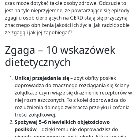
czas może dotykać także osoby zdrowe. Odczucie to
jest na tyle nieprzyjemne, że powtarzające się epizody
zgagi u osób cierpiących na GERD stają się przyczyną
znacznego obniżenia jakości ich życia. Jak radzić sobie
ze zgagą i jak jej zapobiegać?
Zgaga – 10 wskazówek
dietetycznych
Unikaj przejadania się
– z
byt obfity posiłek
doprowadza do znacznego rozciągania się ściany
żołądka, z czym wiąże się drażnienie receptorów w
niej rozmieszczonych. To z kolei doprowadza do
rozluźnienia dolnego zwieracza przełyku i cofania
treści żołądkowej.
Spożywaj 5–6 niewielkich objętościowo
posiłków
– d
zięki temu nie doprowadzisz do
niepohamowanego uczucia głodu, które sprzyja