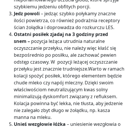
szybkiemu jedzeniu obfitych porcji.
Jedz powoli
– j
edząc szybko połykamy znaczne
ilości powietrza, co również podrażnia receptory
ścian żołądka i doprowadza do rozkurczu LES.
Ostatni posiłek zjadaj na 3 godziny przed
snem
–
pozycja leżąca utrudnia naturalne
oczyszczanie przełyku, nie należy więc kłaść się
bezpośrednio po posiłku, ale zachować pewien
odstęp czasowy. W pozycji leżącej oczyszczanie
przełyku jest znacznie trudniejsze.Warto w ramach
kolacji spożyć posiłek, którego elementem będzie
chude mleko czy napój mleczny. Dzięki swoim
właściwościom neutralizującym kwas solny
minimalizują dyskomfort związany z refluksem.
Kolacja powinna być lekka, nie tłusta, aby jedzenie
nie zalegało zbyt długo w żołądku, np. kasza
manna na mleku.
Unieś wezgłowie łóżka
– uniesienie wezgłowia o