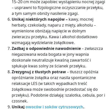
15–20 cm może zapobiec wystąpieniu nocnej zgagi
– usprawni to fizjologiczne oczyszczanie przełyku,
a tym samym obniży nasilenie zgagi.
Unikaj niektórych napojów –
kawy, mocnej
herbaty, czekolady, naparu z mięty, alkoholu –
wymienione obniżają napięcie w dolnym
zwieraczu przełyku. Kawa i alkohol dodatkowo
wzmagają wydzielanie żołądkowe.
Zadbaj o odpowiednie nawodnienie
– zwłaszcza
niegazowana woda bogata w jony wapnia
doskonale neutralizuje kwaśną zawartość i
spłukuje kwas solny ze ścianek przełyku.
Zrezygnuj z tłustych potraw
– tłuszcz opóźnia
opróżnianie żołądka oraz nasila spontaniczne
relaksacje LES (w takich wypadkach treść
żołądkowa może swobodnie przedostać się do
przełyku). Podobnie działają: szalotka, cebula, por i
czosnek.
Unikaj
owoców i soków cytrusowych
.