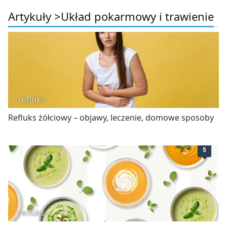
Artykuły >
Układ pokarmowy i trawienie
refluks
Refluks żółciowy – objawy, leczenie, domowe sposoby
5
refluks