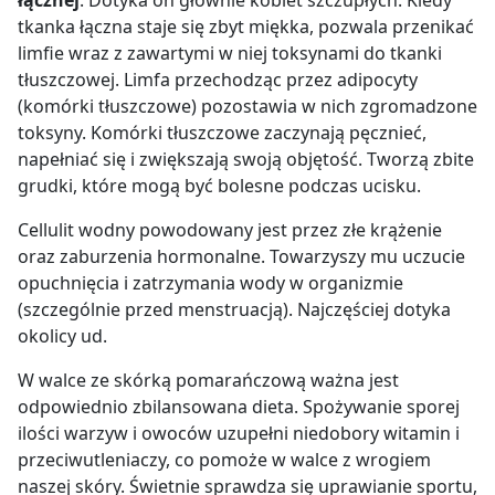
łącznej
. Dotyka on głównie kobiet szczupłych. Kiedy
tkanka łączna staje się zbyt miękka, pozwala przenikać
limfie wraz z zawartymi w niej toksynami do tkanki
tłuszczowej. Limfa przechodząc przez adipocyty
(komórki tłuszczowe) pozostawia w nich zgromadzone
toksyny. Komórki tłuszczowe zaczynają pęcznieć,
napełniać się i zwiększają swoją objętość. Tworzą zbite
grudki, które mogą być bolesne podczas ucisku.
Cellulit wodny powodowany jest przez złe krążenie
oraz zaburzenia hormonalne. Towarzyszy mu uczucie
opuchnięcia i zatrzymania wody w organizmie
(szczególnie przed menstruacją). Najczęściej dotyka
okolicy ud.
W walce ze skórką pomarańczową ważna jest
odpowiednio zbilansowana dieta. Spożywanie sporej
ilości warzyw i owoców uzupełni niedobory witamin i
przeciwutleniaczy, co pomoże w walce z wrogiem
naszej skóry. Świetnie sprawdza się uprawianie sportu,